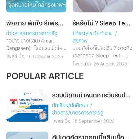
พักกาย พักใจ รีเฟรชชีวิต ที่ ‘อมารี บางแสน’ จุดหมายใหม่ใกล้กรุงเทพฯ
รู้หรือไม่ ? Sleep Test เบิกประกันสังคมได้แล้วนะ
ข่าวสาร/มาตรการภาครัฐ
Lifestyle วัยทำงาน
/
“อมารี บางแสน (Amari
สุขภาพ
Bangsaen)” โรงแรมเปิดใหม่
นอนยังไงก็ไม่สดชื่น ? อาจถึง
ริมทะเลบางแสน ในเครือ ออ
เวลาตรวจ Sleep Test –
โพสต์เมื่อ
16 October 2025
นิกซ์ ฮอสพิทาลิตี้ กรุ๊ป
ตอนนี้ใช้สิทธิประกันสังคมได้
โพสต์เมื่อ
26 August 2025
(ONYX Hospitality Group)
แล้ว ไม่ต้องจ่ายเอง
POPULAR ARTICLE
บริษัทบริหารจัดการโรงแรม
และรีสอร์ตชั้นนำของภูมิภาค
เอเชียตะวันออกเฉียงใต้ ที่
รวมปฏิทินกำหนดการวันรับปริญญาของมหาวิทยาลัยช่วงเดือน ก.ย. 2566 - ก.พ. 2567
ดูแลทั้งโรงแรม รีสอร์ต
นักเรียน/นักศึกษา
/
เซอร์วิสอพาร์ตเมนต์ และ
ข่าวสาร/มาตรการภาครัฐ
ที่พักอาศัยระดับหรู ได้รับการ
โพสต์เมื่อ
18 September 2023
ตอบรับอย่างอบอุ่นตั้งแต่เปิด
ตัวในเดือนมิถุนายนที่ผ่านมา
อัปเดตอัตราดอกเบี้ยสินเชื่อธุรกิจหอพัก อพาร์ทเม้นท์ มิ.ย. 2565
โรงแรมอมารี บางแสน กำลัง