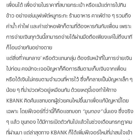
เพื่อนได้ เพื่อจ่ายในราคาที่สบายกระเป๋า หรือแม้แต่การไปกิน
ข้าว อย่างเช่นบุฟเฟ่ต์หมูกระทะ ร้านอาหาร คาเฟ่ต่าง ๆ รวมถึง
ค่าน้ำ ค่าไฟ และค่าเช่าหอพักก็ตามที่ต้องหารกันกับเพื่อน เพราะ
การจ่ายเงินทุกวันนี้สามารถจ่ายได้ผ่านมือถือเพียงแค่ไม่ถึงนาที
ก็โอนจ่ายกันอย่างดาย
แต่สิ่งที่‘คนกลาง’ หรือตัวแทนกลุ่ม ต้องรับหน้าที่ในการจ่ายเงิน
ไปก่อน คงมักจะเจอปัญหาก็คือการลืมตามเก็บเงินจากเพื่อน
หรือได้เงินไม่ครบตามจำนวนที่หารไว้ ซึ่งก็กลายเป็นปัญหาเล็ก ๆ
น้อย ๆ ที่น่าปวดหัวอยู่เหมือนกัน ด้วยเหตุนี้เองทำให้ทาง
KBANK คิดค้นแชทบอทผู้ช่วยคนใหม่ขึ้นมาเพื่อแก้ปัญหานี้โดย
เฉพาะ โดยฟีเจอร์ที่ว่านี้ก็คือแชทบอท
“ขุนทอง”
นั่นเอง ซึ่งจริง
ๆ แล้ว ขุนทอง ได้มีการเปิดตัวกันไปแล้วในช่วงเดือนกรกฎาคม
ที่ผ่านมา แต่ล่าสุดทาง KBANK ก็ได้เพิ่มฟีเจอร์ใหม่ที่น่าสนใจเข้า