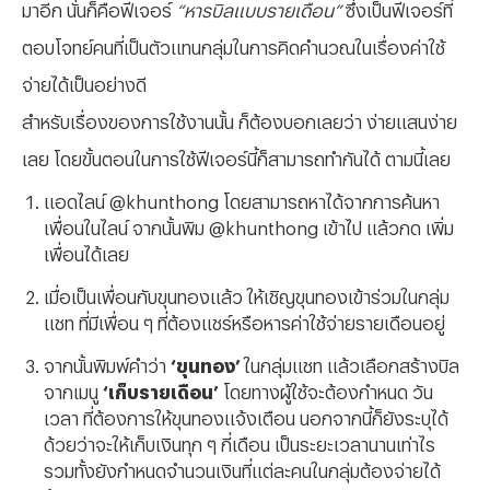
มาอีก นั่นก็คือฟีเจอร์
“หารบิลแบบรายเดือน”
ซึ่งเป็นฟีเจอร์ที่
ตอบโจทย์คนที่เป็นตัวแทนกลุ่มในการคิดคำนวณในเรื่องค่าใช้
จ่ายได้เป็นอย่างดี
สำหรับเรื่องของการใช้งานนั้น ก็ต้องบอกเลยว่า ง่ายแสนง่าย
เลย โดยขั้นตอนในการใช้ฟีเจอร์นี้ก็สามารถทำกันได้ ตามนี้เลย
แอดไลน์ @khunthong โดยสามารถหาได้จากการค้นหา
เพื่อนในไลน์ จากนั้นพิม @khunthong เข้าไป แล้วกด เพิ่ม
เพื่อนได้เลย
เมื่อเป็นเพื่อนกับขุนทองแล้ว ให้เชิญขุนทองเข้าร่วมในกลุ่ม
แชท ที่มีเพื่อน ๆ ที่ต้องแชร์หรือหารค่าใช้จ่ายรายเดือนอยู่
จากนั้นพิมพ์คำว่า
‘ขุนทอง’
ในกลุ่มแชท แล้วเลือกสร้างบิล
จากเมนู
‘เก็บรายเดือน’
โดยทางผู้ใช้จะต้องกำหนด วัน
เวลา ที่ต้องการให้ขุนทองแจ้งเตือน นอกจากนี้ก็ยังระบุได้
ด้วยว่าจะให้เก็บเงินทุก ๆ กี่เดือน เป็นระยะเวลานานเท่าไร
รวมทั้งยังกำหนดจำนวนเงินที่แต่ละคนในกลุ่มต้องจ่ายได้