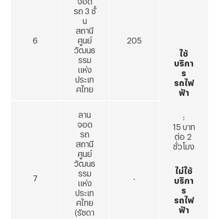
รถ
3 ชั้
น
สถานี
6
ศูนย์
205
วัฒนธ
ใช้
รรม
บริกา
แห่ง
ร
ประเท
รถไฟ
ศไทย
ฟ้า
ลาน
:
จอด
15 บาท
รถ
ต่อ 2
สถานี
ชั่วโมง
ศูนย์
วัฒนธ
ไม่ใช้
รรม
7
-
บริกา
แห่ง
ร
ประเท
รถไฟ
ศไทย
ฟ้า
(รัชดา