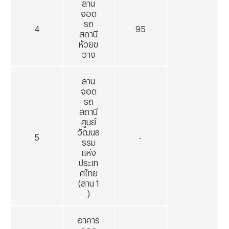
ลาน
จอด
รถ
4
95
สถานี
ห้วยข
วาง
ลาน
จอด
รถ
สถานี
ศูนย์
วัฒนธ
5
-
รรม
แห่ง
ประเท
ศไทย
(ลาน
1
)
อาคาร
จอด