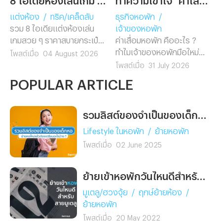
แต่งห้อง
/
ทริค/เคล็ดลับ
ธุรกิจหอพัก
/
รวม 8 ไอเดียแต่งห้องเล่น
เจ้าของหอพัก
เกมสวย ๆ ราคาสบายกระเป๋า
ค่าเสื่อมหอพัก คืออะไร ?
แต่งตามง่ายไม่ต้องรีโนเวท
ทำไมเจ้าของหอพักมือใหม่
โพสต์เมื่อ
04 August 2026
พร้อมแนะนำ 5 Gadget เกม
ต้องรู้ก่อนยื่นภาษี พร้อมวิธี
โพสต์เมื่อ
31 July 2026
มิ่งตัวท็อป ช่วยอัปเกรดห้อง
คำนวณ อัตราค่าเสื่อมตาม
POPULAR ARTICLE
คอมให้ดูโปรในงบสุดคุ้ม
กฎหมาย และตัวอย่างจริงที่
เข้าใจง่าย อ่านจบทำเองได้
เลย
รวมลิสต์ของจำเป็นของเด็กหอ ย้ายหอใหม่แล้วต้องเตรียมอะไรบ้าง ?
Lifestyle ในหอพัก
/
ย้ายหอพัก
โพสต์เมื่อ
02 June 2025
ย้ายเข้าหอพักวันไหนดีสำหรับสายมูเตลู
มูเตลู/ฮวงจุ้ย
/
ฤกษ์ย้ายห้อง
/
ย้ายหอพัก
โพสต์เมื่อ
20 May 2022