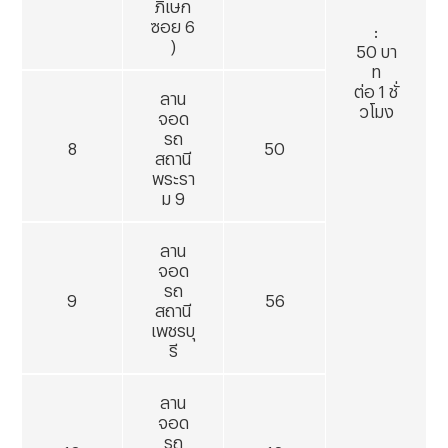
ภิเษก
ซอย
6
:
)
50 บา
ท
ต่อ 1 ชั่
ลาน
วโมง
จอด
รถ
8
50
สถานี
พระรา
ม
9
ลาน
จอด
รถ
9
56
สถานี
เพชรบุ
รี
ลาน
จอด
รถ