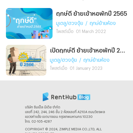
ฤกษ์ดี ย้ายเข้าหอพักปี 2565
มูเตลู/ฮวงจุ้ย
/
ฤกษ์ย้ายห้อง
โพสต์เมื่อ
01 March 2022
เปิดฤกษ์ดี ย้ายเข้าหอพักปี 2566
มูเตลู/ฮวงจุ้ย
/
ฤกษ์ย้ายห้อง
โพสต์เมื่อ
01 January 2023
บริษัท ซิมเปิ้ล มีเดีย จํากัด
เลขที่ 242, 244, 246 ชั้น 2 ห้องเลขที่ A210A ถนนวัชรพล
แขวงท่าแร้ง เขตบางเขน กรุงเทพมหานคร 10230
โทร. 02-105-4287
COPYRIGHT © 2024, ZIMPLE MEDIA CO.,LTD, ALL