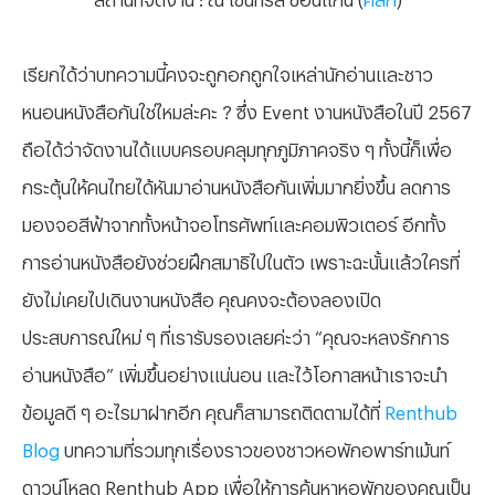
เรียกได้ว่าบทความนี้คงจะถูกอกถูกใจเหล่านักอ่านและชาว
หนอนหนังสือกันใช่ไหมล่ะคะ ? ซึ่ง
Event งานหนังสือในปี 2567
ถือได้ว่าจัดงานได้แบบครอบคลุมทุกภูมิภาคจริง ๆ ทั้งนี้ก็เพื่อ
กระตุ้นให้คนไทยได้หันมาอ่านหนังสือกันเพิ่มมากยิ่งขึ้น ลดการ
มองจอสีฟ้าจากทั้งหน้าจอโทรศัพท์และคอมพิวเตอร์ อีกทั้ง
การอ่านหนังสือยังช่วยฝึกสมาธิไปในตัว เพราะฉะนั้นแล้วใครที่
ยังไม่เคยไปเดินงานหนังสือ คุณคงจะต้องลองเปิด
ประสบการณ์ใหม่ ๆ ที่เรารับรองเลยค่ะว่า “คุณจะหลงรักการ
อ่านหนังสือ” เพิ่มขึ้นอย่างแน่นอน และไว้โอกาสหน้าเราจะนำ
ข้อมูลดี ๆ อะไรมาฝากอีก คุณก็สามารถติดตามได้ที่
Renthub
Blog
บทความที่รวมทุกเรื่องราวของชาวหอพักอพาร์ทเม้นท์
ดาวน์โหลด
Renthub App เพื่อให้การค้นหาหอพักของคุณเป็น