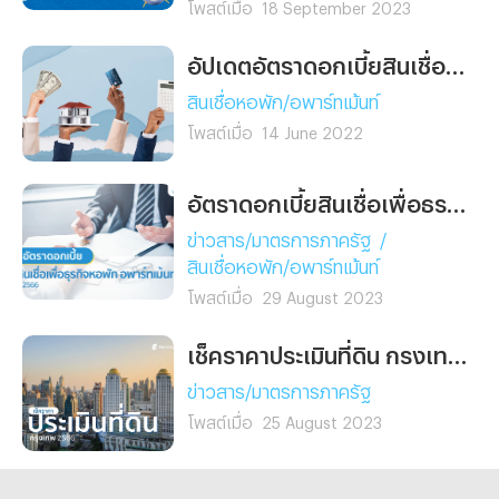
โพสต์เมื่อ
18 September 2023
ตอบรับอย่างอบอุ่นตั้งแต่เปิด
ตัวในเดือนมิถุนายนที่ผ่านมา
อัปเดตอัตราดอกเบี้ยสินเชื่อธุรกิจหอพัก อพาร์ทเม้นท์ มิ.ย. 2565
โรงแรมอมารี บางแสน กำลัง
ก้าวขึ้นเป็น แลนด์มาร์กใหม่
สินเชื่อหอพัก/อพาร์ทเม้นท์
ของบางแสน และเป็นจุดหมาย
โพสต์เมื่อ
14 June 2022
ยอดนิยมของการ ท่องเที่ยว
ระยะสั้น (Micro Vacation)
สำหรับนักเดินทางที่ต้องการ
อัตราดอกเบี้ยสินเชื่อเพื่อธุรกิจหอพัก อพาร์ทเม้นท์ ปี 2566
พักผ่อนใกล้กรุงเทพฯ ในเวลา
ข่าวสาร/มาตรการภาครัฐ
/
เพียง 90 นาที ที่นี่ตอบโจทย์
สินเชื่อหอพัก/อพาร์ทเม้นท์
คนรุ่นใหม่ที่มองหาการพักผ่อน
โพสต์เมื่อ
29 August 2023
ทั้งร่างกายและจิตใจ เติมเต็ม
ความสดชื่นและประสบการณ์
เช็คราคาประเมินที่ดิน กรุงเทพมหานคร ปี 2566
ใหม่ ๆ โดยไม่ต้องลางานนาน
หรือเสียค่าเดินทางสูง “อมารี
ข่าวสาร/มาตรการภาครัฐ
บางแสน” จึงกลายเป็นหนึ่งใน
โพสต์เมื่อ
25 August 2023
โรงแรมบางแสนที่มาแรงที่สุด
สำหรับผู้ที่อยากสัมผัส
บรรยากาศทะเลใกล้กรุงแบบ