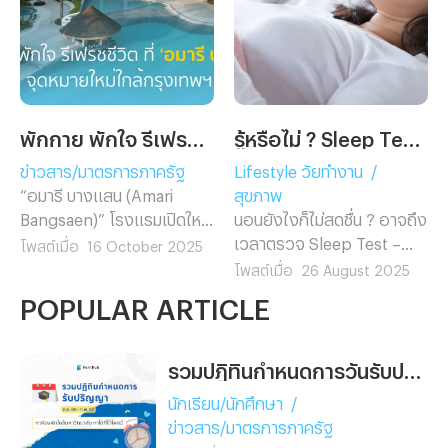
พักกาย พักใจ รีเฟรชชีวิต ที่ ‘อมารี บางแสน’ จุดหมายใหม่ใกล้กรุงเทพฯ
รู้หรือไม่ ? Sleep Test เบิกประกันสังคมได้แล้วนะ
ข่าวสาร/มาตรการภาครัฐ
Lifestyle วัยทำงาน
/
“อมารี บางแสน (Amari
สุขภาพ
Bangsaen)” โรงแรมเปิดใหม่
นอนยังไงก็ไม่สดชื่น ? อาจถึง
ริมทะเลบางแสน ในเครือ ออ
เวลาตรวจ Sleep Test –
โพสต์เมื่อ
16 October 2025
นิกซ์ ฮอสพิทาลิตี้ กรุ๊ป
ตอนนี้ใช้สิทธิประกันสังคมได้
โพสต์เมื่อ
26 August 2025
(ONYX Hospitality Group)
แล้ว ไม่ต้องจ่ายเอง
POPULAR ARTICLE
บริษัทบริหารจัดการโรงแรม
และรีสอร์ตชั้นนำของภูมิภาค
เอเชียตะวันออกเฉียงใต้ ที่
รวมปฏิทินกำหนดการวันรับปริญญาของมหาวิทยาลัยช่วงเดือน ก.ย. 2566 - ก.พ. 2567
ดูแลทั้งโรงแรม รีสอร์ต
นักเรียน/นักศึกษา
/
เซอร์วิสอพาร์ตเมนต์ และ
ข่าวสาร/มาตรการภาครัฐ
ที่พักอาศัยระดับหรู ได้รับการ