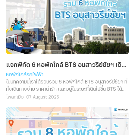
แจกพิกัด 6 หอพักใกล้ BTS อนุสาวรีย์ชัยฯ เดินทางไว ใจกลางเมือง
หอพักใกล้รถไฟฟ้า
ในบทความนี้เราได้รวบรวม 6 หอพักใกล้ BTS อนุสาวรีย์ชัยฯ ที่
ทั้งเดินทางง่าย ราคาน่ารัก และอยู่ในระยะที่เดินไปขึ้น BTS ได้
สบาย ๆ พร้อมสิ่งอำนวยความสะดวกที่ครบครันมาฝาก
โพสต์เมื่อ
07 August 2025