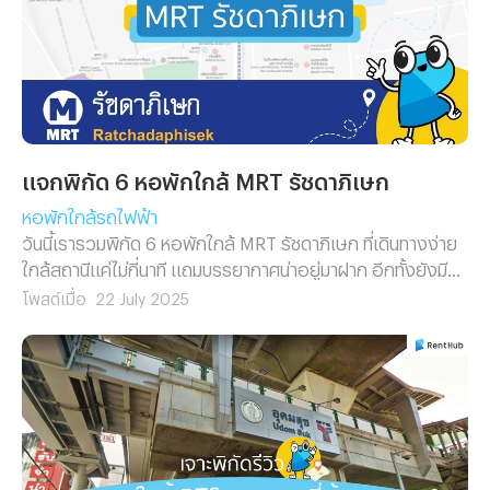
แจกพิกัด 6 หอพักใกล้ MRT รัชดาภิเษก
หอพักใกล้รถไฟฟ้า
วันนี้เรารวมพิกัด 6 หอพักใกล้ MRT รัชดาภิเษก ที่เดินทางง่าย
ใกล้สถานีแค่ไม่กี่นาที แถมบรรยากาศน่าอยู่มาฝาก อีกทั้งยังมี
ตัวเลือกทั้งราคาย่อมเยาไปจนถึงหรูหน่อยแต่สบายใจ~ และเพื่อ
โพสต์เมื่อ
22 July 2025
ไม่ให้เป็นการเสียเวลา เราไปพบกับ 6 หอพักใกล้ MRT รัชดาฯ
พร้อม ๆ กันเลย