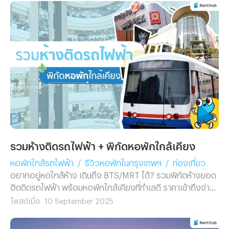
รวมห้างติดรถไฟฟ้า + พิกัดหอพักใกล้เคียง
หอพักใกล้รถไฟฟ้า
/
รีวิวหอพักในกรุงเทพฯ
/
ท่องเที่ยว
อยากอยู่หอใกล้ห้าง เดินถึง BTS/MRT ได้? รวมพิกัดห้างยอด
ฮิตติดรถไฟฟ้า พร้อมหอพักใกล้เคียงที่ทำเลดี ราคาเข้าถึงง่าย
ใช้ชีวิตเมืองได้ครบทุกมุม
โพสต์เมื่อ
10 September 2025