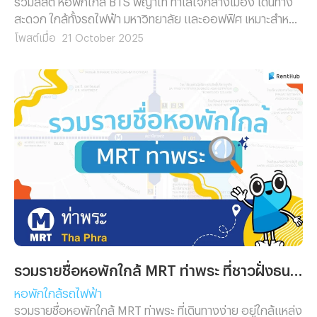
สะดวก ใกล้ทั้งรถไฟฟ้า มหาวิทยาลัย และออฟฟิศ เหมาะสำหรับ
คนทำงานและนักศึกษาที่อยากพักในย่านพญาไท
โพสต์เมื่อ
21 October 2025
รวมรายชื่อหอพักใกล้ MRT ท่าพระ ที่ชาวฝั่งธนฯ ห้ามพลาด
หอพักใกล้รถไฟฟ้า
รวมรายชื่อหอพักใกล้ MRT ท่าพระ ที่เดินทางง่าย อยู่ใกล้แหล่ง