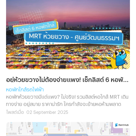
อยู่ห้วยขวางไม่ต้องจ่ายแพง! เช็กลิสต์ 6 หอพักใกล้ MRT ห้วยขวาง – ศูนย์วัฒนธรรมฯ
หอพักใกล้รถไฟฟ้า
หอพักห้วยขวางมีแต่แพง? ไม่จริง! รวมลิสต์หอใกล้ MRT เดิน
ทางง่าย อยู่สบาย ราคาน่ารัก ใครกำลังจะย้ายหอห้ามพลาด
โพสต์เมื่อ
02 September 2025