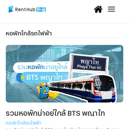
หอพักใกล้รถไฟฟ้า
รวมหอพักน่าอยู่ใกล้ BTS พญาไท
หอพักใกล้รถไฟฟ้า
รวมลิสต์ หอพักใกล้ BTS พญาไท ทำเลใจกลางเมือง เดินทาง