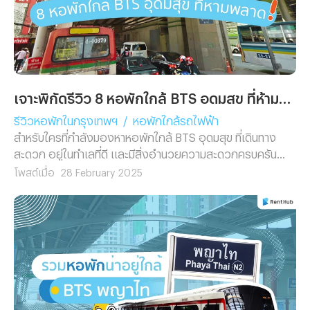
เจาะพิกัดรีวิว 8 หอพักใกล้ BTS อุดมสุข ที่ห้ามพลาด!
รีวิวหอพักในกรุงเทพฯ
/
หอพักใกล้รถไฟฟ้า
สำหรับใครที่กำลังมองหาหอพักใกล้ BTS อุดมสุข ที่เดินทาง
สะดวก อยู่ในทำเลที่ดี และมีสิ่งอำนวยความสะดวกครบครัน
บทความนี้เราก็มั่นใจเหลือเกินว่าจะช่วยทำให้คุณตัดสินใจได้ง่าย
โพสต์เมื่อ
28 February 2025
ขึ้น เพราะเราได้คัดเลือก 8 หอพักน่าสนใจใกล้ BTS อุดมสุข
พร้อมรายละเอียดแบบแน่น ๆ มาฝากเหมือนเช่นเคย ซึ่งถ้าพร้อม
แล้ว เราไปพบกับหอพักใกล้ BTS อุดมสุข แห่งแรกพร้อม ๆ กัน
เลย