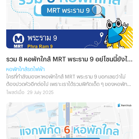
รวม 8 หอพักใกล้ MRT พระราม 9 อยู่โซนนี้ยังไงก็ไม่มีเอาท์!
หอพักใกล้รถไฟฟ้า
ใครที่กำลังมองหาหอพักใกล้ MRT พระราม 9 บอกเลยว่าไม่
ต้องปวดหัวอีกต่อไป เพราะเราได้รวมพิกัดเด็ด ๆ ของหอพักที่
เดินทางสะดวก ใกล้แหล่งทำงาน แหล่งกินและห้างดังอย่าง
โพสต์เมื่อ
29 July 2025
Central Rama 9, Fortune Town และ G Tower มาให้เลือก
ครบในบทความเดียว