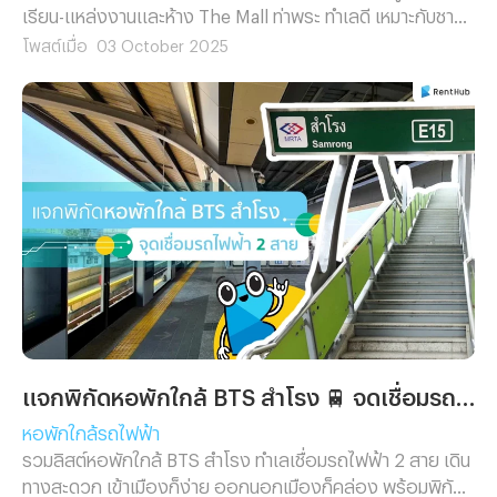
เรียน-แหล่งงานและห้าง The Mall ท่าพระ ทำเลดี เหมาะกับชาว
ฝั่งธนฯ ที่กำลังมองหาหอพักน่าอยู่ในโซนรถไฟฟ้า
โพสต์เมื่อ
03 October 2025
แจกพิกัดหอพักใกล้ BTS สำโรง 🚆 จุดเชื่อมรถไฟฟ้า 2 สาย เดินทางคล่อง ราคาน่ารัก!
หอพักใกล้รถไฟฟ้า
รวมลิสต์หอพักใกล้ BTS สำโรง ทำเลเชื่อมรถไฟฟ้า 2 สาย เดิน
ทางสะดวก เข้าเมืองก็ง่าย ออกนอกเมืองก็คล่อง พร้อมพิกัด