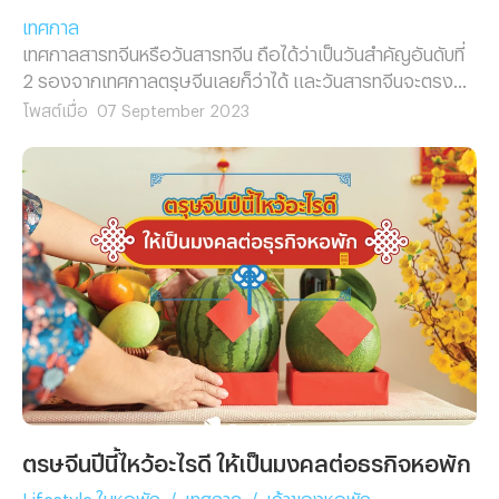
เทศกาล
เทศกาลสารทจีนหรือวันสารทจีน ถือได้ว่าเป็นวันสำคัญอันดับที่
2 รองจากเทศกาลตรุษจีนเลยก็ว่าได้ และวันสารทจีนจะตรงกับ
วันที่ 15 เดือน 7 ตามปฏิทินทางจันทรคติของทุกๆ ปี
โพสต์เมื่อ
07 September 2023
ตรุษจีนปีนี้ไหว้อะไรดี ให้เป็นมงคลต่อธุรกิจหอพัก
Lifestyle ในหอพัก
/
เทศกาล
/
เจ้าของหอพัก