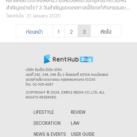
สำคัญอย่างไร? 3 วันสำคัญของเทศกาลนี้ต้องทำกิจกรรมอะไร
บ้าง แล้วถ้าต้องการค้นหาที่พักในย่านเยาวราชเพื่อไปเที่ยว
โพสต์เมื่อ
21 January 2020
เทศกาลตรุษจีนนี้ล่ะต้องเริ่มหาจากตรงไหน ไปดูกันเลย
ก่อนหน้า
1
2
3
ถัดไป
บริษัท ซิมเปิ้ล มีเดีย จํากัด
เลขที่ 242, 244, 246 ชั้น 2 ห้องเลขที่ A210A ถนนวัชรพล
แขวงท่าแร้ง เขตบางเขน กรุงเทพมหานคร 10230
โทร. 02-105-4287
COPYRIGHT © 2024, ZIMPLE MEDIA CO.,LTD, ALL
RIGHTS RESERVED.
LIFESTYLE
REVIEW
DECORATION
LAW
NEWS & EVENTS
USER GUIDE