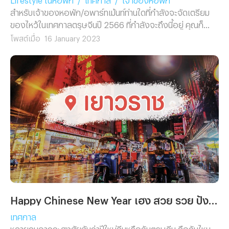
สำหรับเจ้าของหอพัก/อพาร์ทเม้นท์ท่านใดที่กำลังจะจัดเตรียม
ของไหว้ในเทศกาลตรุษจีนปี 2566 ที่กำลังจะถึงนี้อยู่ คุณก็
คงจะต้องรีบเข้ามาอ่านบทความนี้แบบด่วนๆ เพราะทางทีมงาน
โพสต์เมื่อ
16 January 2023
Renthub ได้รวบรวมของไหว้สุดมงคลต่อธุรกิจหอพัก/อพาร์
ทเม้นท์และตัวคุณเองมาฝาก ซึ่งเราขอรับรองเลยว่าชีวิตของ
คุณจะพบเจอแต่ความเฮง ความปัง ความมั่งคั่ง ตลอดทั้งปี
อย่างแน่นอน เพราะฉะนั้นเพื่อไม่ให้เป็นการเสียเวลา เราไปพบกับ
ของไหว้สุดมงคลในตรุษจีนปี 2566 พร้อมๆ กันเลย
Happy Chinese New Year เฮง สวย รวย ปัง ต้อนรับปีหนูทองกันแล้ว อย่าลืมมาหาที่พักย่านเยาวราชเพื่อพักผ่อนกันนะ
เทศกาล
หลายคนอาจจะสงสัยกันว่าปีใหม่จีนหรือวันตรุษจีน คือวันไหน