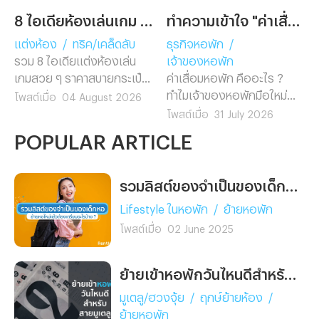
8 ไอเดียห้องเล่นเกม พร้อม Gadget ตัวท็อปที่ต้องมี!
ทำความเข้าใจ "ค่าเสื่อมหอพัก" ฉบับเจ้าของกิจการหอพักอพาร์ทเม้นท์มือใหม่
แต่งห้อง
/
ทริค/เคล็ดลับ
ธุรกิจหอพัก
/
รวม 8 ไอเดียแต่งห้องเล่น
เจ้าของหอพัก
เกมสวย ๆ ราคาสบายกระเป๋า
ค่าเสื่อมหอพัก คืออะไร ?
แต่งตามง่ายไม่ต้องรีโนเวท
ทำไมเจ้าของหอพักมือใหม่
โพสต์เมื่อ
04 August 2026
พร้อมแนะนำ 5 Gadget เกม
ต้องรู้ก่อนยื่นภาษี พร้อมวิธี
โพสต์เมื่อ
31 July 2026
มิ่งตัวท็อป ช่วยอัปเกรดห้อง
คำนวณ อัตราค่าเสื่อมตาม
POPULAR ARTICLE
คอมให้ดูโปรในงบสุดคุ้ม
กฎหมาย และตัวอย่างจริงที่
เข้าใจง่าย อ่านจบทำเองได้
เลย
รวมลิสต์ของจำเป็นของเด็กหอ ย้ายหอใหม่แล้วต้องเตรียมอะไรบ้าง ?
Lifestyle ในหอพัก
/
ย้ายหอพัก
โพสต์เมื่อ
02 June 2025
ย้ายเข้าหอพักวันไหนดีสำหรับสายมูเตลู
มูเตลู/ฮวงจุ้ย
/
ฤกษ์ย้ายห้อง
/
ย้ายหอพัก