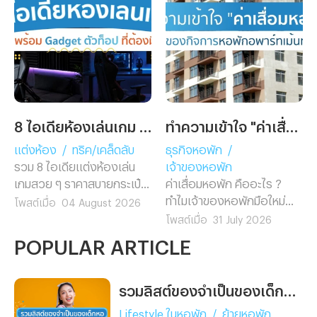
8 ไอเดียห้องเล่นเกม พร้อม Gadget ตัวท็อปที่ต้องมี!
ทำความเข้าใจ "ค่าเสื่อมหอพัก" ฉบับเจ้าของกิจการหอพักอพาร์ทเม้นท์มือใหม่
แต่งห้อง
/
ทริค/เคล็ดลับ
ธุรกิจหอพัก
/
รวม 8 ไอเดียแต่งห้องเล่น
เจ้าของหอพัก
เกมสวย ๆ ราคาสบายกระเป๋า
ค่าเสื่อมหอพัก คืออะไร ?
แต่งตามง่ายไม่ต้องรีโนเวท
ทำไมเจ้าของหอพักมือใหม่
โพสต์เมื่อ
04 August 2026
พร้อมแนะนำ 5 Gadget เกม
ต้องรู้ก่อนยื่นภาษี พร้อมวิธี
โพสต์เมื่อ
31 July 2026
มิ่งตัวท็อป ช่วยอัปเกรดห้อง
คำนวณ อัตราค่าเสื่อมตาม
POPULAR ARTICLE
คอมให้ดูโปรในงบสุดคุ้ม
กฎหมาย และตัวอย่างจริงที่
เข้าใจง่าย อ่านจบทำเองได้
เลย
รวมลิสต์ของจำเป็นของเด็กหอ ย้ายหอใหม่แล้วต้องเตรียมอะไรบ้าง ?
Lifestyle ในหอพัก
/
ย้ายหอพัก