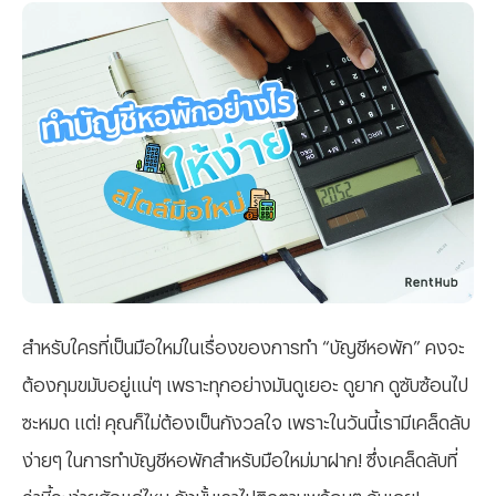
สำหรับใครที่เป็นมือใหม่ในเรื่องของการทำ “บัญชีหอพัก” คงจะ
ต้องกุมขมับอยู่แน่ๆ เพราะทุกอย่างมันดูเยอะ ดูยาก ดูซับซ้อนไป
ซะหมด แต่! คุณก็ไม่ต้องเป็นกังวลใจ เพราะในวันนี้เรามีเคล็ดลับ
ง่ายๆ ในการทำบัญชีหอพักสำหรับมือใหม่มาฝาก! ซึ่งเคล็ดลับที่
ว่านี้จะง่ายสักแค่ไหน ดังนั้นเราไปติดตามพร้อมๆ กันเลย!