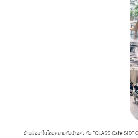
ข้ามฝั่งมาในโซนสยามกันบ้างค่ะ กับ “
CLASS Cafe SID” Co-Wo