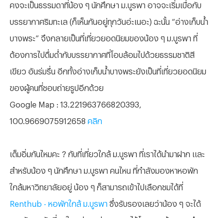
คงจะเป็นธรรมดาที่น้อง ๆ นักศึกษา ม.บูรพา อาจจะเริ่มเบื่อกับ
บรรยากาศริมทะเล (ก็เห็นกันอยู่ทุกวันอ่ะเนอะ) ฉะนั้น “อ่างเก็บน้ำ
บางพระ” จึงกลายเป็นที่เที่ยวยอดนิยมของน้อง ๆ ม.บูรพา ที่
ต้องการไปดื่มด่ำกับบรรยากาศที่โอบล้อมไปด้วยธรรมชาติสี
เขียว อันร่มรื่น อีกทั้งอ่างเก็บน้ำบางพระยังเป็นที่เที่ยวยอดนิยม
ของผู้คนที่ชอบถ่ายรูปอีกด้วย
Google Map : 13.221963766820393,
100.9669075912658
คลิก
เต็มอิ่มกันไหมคะ ? กับที่เที่ยวใกล้ ม.บูรพา ที่เราได้นำมาฝาก และ
สำหรับน้อง ๆ นักศึกษา ม.บูรพา คนไหน ที่กำลังมองหาหอพัก
ใกล้มหาวิทยาลัยอยู่ น้อง ๆ ก็สามารถเข้าไปเลือกชมได้ที่
Renthub - หอพักใกล้ ม.บูรพา
ซึ่งรับรองเลยว่าน้อง ๆ จะได้