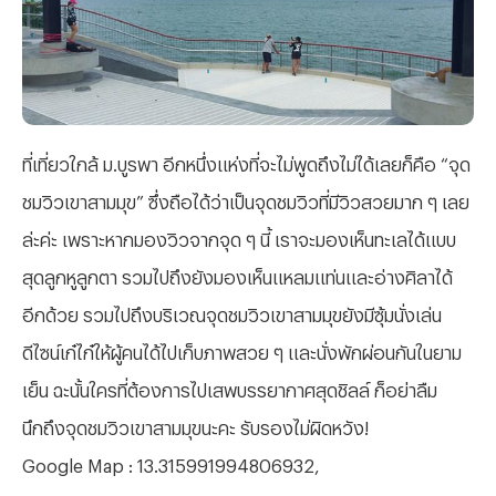
ที่เที่ยวใกล้ ม.บูรพา อีกหนึ่งแห่งที่จะไม่พูดถึงไม่ได้เลยก็คือ “จุด
ชมวิวเขาสามมุข” ซึ่งถือได้ว่าเป็นจุดชมวิวที่มีวิวสวยมาก ๆ เลย
ล่ะค่ะ เพราะหากมองวิวจากจุด ๆ นี้ เราจะมองเห็นทะเลได้แบบ
สุดลูกหูลูกตา รวมไปถึงยังมองเห็นแหลมแท่นและอ่างศิลาได้
อีกด้วย รวมไปถึงบริเวณจุดชมวิวเขาสามมุขยังมีซุ้มนั่งเล่น
ดีไซน์เก๋ไก๋ให้ผู้คนได้ไปเก็บภาพสวย ๆ และนั่งพักผ่อนกันในยาม
เย็น ฉะนั้นใครที่ต้องการไปเสพบรรยากาศสุดชิลล์ ก็อย่าลืม
นึกถึงจุดชมวิวเขาสามมุขนะคะ รับรองไม่ผิดหวัง
!
Google Map : 13.315991994806932,