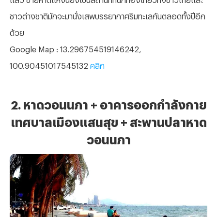
ชาวต่างชาติมักจะมานั่งเสพบรรยากาศริมทะเลกันตลอดทั้งปีอีก
ด้วย
Google Map : 13.296754519146242,
100.90451017545132
คลิก
2. หาดวอนนภา + อาคารออกกำลังกาย
เทศบาลเมืองแสนสุข + สะพานปลาหาด
วอนนภา