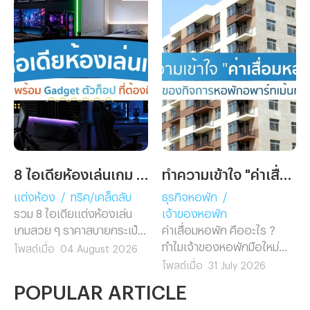
8 ไอเดียห้องเล่นเกม พร้อม Gadget ตัวท็อปที่ต้องมี!
ทำความเข้าใจ "ค่าเสื่อมหอพัก" ฉบับเจ้าของกิจการหอพักอพาร์ทเม้นท์มือใหม่
แต่งห้อง
/
ทริค/เคล็ดลับ
ธุรกิจหอพัก
/
รวม 8 ไอเดียแต่งห้องเล่น
เจ้าของหอพัก
เกมสวย ๆ ราคาสบายกระเป๋า
ค่าเสื่อมหอพัก คืออะไร ?
แต่งตามง่ายไม่ต้องรีโนเวท
ทำไมเจ้าของหอพักมือใหม่
โพสต์เมื่อ
04 August 2026
พร้อมแนะนำ 5 Gadget เกม
ต้องรู้ก่อนยื่นภาษี พร้อมวิธี
โพสต์เมื่อ
31 July 2026
มิ่งตัวท็อป ช่วยอัปเกรดห้อง
คำนวณ อัตราค่าเสื่อมตาม
POPULAR ARTICLE
คอมให้ดูโปรในงบสุดคุ้ม
กฎหมาย และตัวอย่างจริงที่