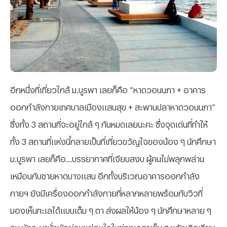
อีกหนึ่งที่เที่ยวใกล้ ม.บูรพา เลยก็คือ “หาดวอนนภา + อาคาร
ออกกำลังกายเทศบาลเมืองแสนสุข + สะพานปลาหาดวอนนภา”
ซึ่งทั้ง 3 สถานที่จะอยู่ใกล้ ๆ กันหมดเลยนะคะ ซึ่งจุดเด่นที่ทำให้
ทั้ง 3 สถานที่แห่งนี้กลายเป็นที่เที่ยวขวัญใจของน้อง ๆ นักศึกษา
ม.บูรพา เลยก็คือ...บรรยากาศที่เงียบสงบ ผู้คนไม่พลุกพล่าน
เหมือนกับชายหาดบางแสน อีกทั้งบริเวณอาคารออกกำลัง
กายฯ ยังมีเครื่องออกกำลังกายที่หลากหลายพร้อมกับวิวที่
มองเห็นทะเลได้แบบเต็ม ๆ ตา ส่งผลให้น้อง ๆ นักศึกษาหลาย ๆ
คน มักจะมานั่งพักผ่อนหย่อนใจในช่วงเวลาเย็น ๆ หลังเลิกเรียน