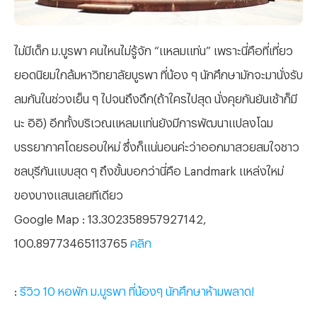
ไม่มีเด็ก ม.บูรพา คนไหนไม่รู้จัก “แหลมแท่น” เพราะนี่คือที่เที่ยว
ยอดนิยมใกล้มหาวิทยาลัยบูรพา ที่น้อง ๆ นักศึกษามักจะมานั่งรับ
ลมกันในช่วงเย็น ๆ ไปจนถึงดึก(ถ้าใครไปสุด นั่งคุยกันยันเช้าก็มี
นะ อิอิ) อีกทั้งบริเวณแหลมแท่นยังมีการพัฒนาแปลงโฉม
บรรยากาศโดยรอบใหม่ ซึ่งก็แน่นอนค่ะว่าออกมาสวยสมใจชาว
ชลบุรีกันแบบสุด ๆ ถึงขั้นบอกว่านี่คือ
Landmark แหล่งใหม่
ของบางแสนเลยทีเดียว
Google Map : 13.302358957927142,
100.89773465113765
คลิก
:
รีวิว 10 หอพัก ม.บูรพา ที่น้องๆ นักศึกษาห้ามพลาด!