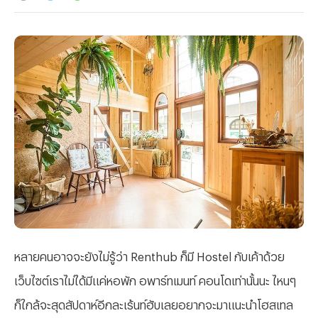
หลายคนอาจจะยังไม่รู้ว่า Renthub ก็มี Hostel กับเค้าด้วย
เว็บไซต์เราไม่ได้มีแค่หอพัก อพาร์ทเมนท์ คอนโดเท่านั้นนะ ไหนๆ
ก็ใกล้จะสุดสัปดาห์อีกละเร้นท์ฮับเลยอยากจะมาแนะนำโฮสเทล