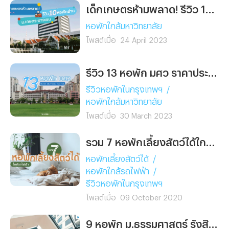
สำหรับคุณได้ที่นี่
เด็กเกษตรห้ามพลาด! รีวิว 10 หอพักย่าน ม.เกษตร บางเขน หอไหนใช่ เลือกไว้ก่อนเข้าเรียนเลย
หอพักใกล้มหาวิทยาลัย
โพสต์เมื่อ
24 April 2023
รีวิว 13 หอพัก มศว ราคาประหยัด เดินทางง่าย ใกล้มหาลัยฯ นิดเดียว
รีวิวหอพักในกรุงเทพฯ
/
หอพักใกล้มหาวิทยาลัย
โพสต์เมื่อ
30 March 2023
รวม 7 หอพักเลี้ยงสัตว์ได้ใกล้รถไฟฟ้า
หอพักเลี้ยงสัตว์ได้
/
หอพักใกล้รถไฟฟ้า
/
รีวิวหอพักในกรุงเทพฯ
โพสต์เมื่อ
09 October 2020
9 หอพัก ม.ธรรมศาสตร์ รังสิต เดินทางสะดวก หาของกินสบาย!