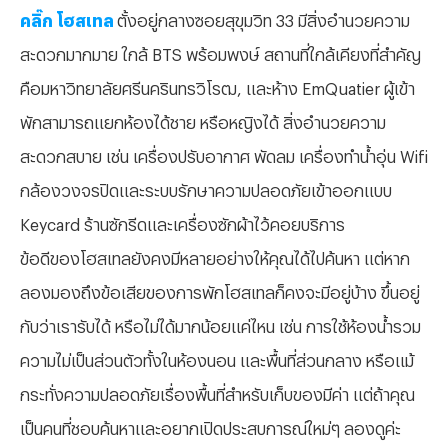
คลิ๊ก โฮสเทล
ตั้งอยู่กลางซอยสุขุมวิท 33 มีสิ่งอำนวยความ
สะดวกมากมาย ใกล้ BTS พร้อมพงษ์ สถานที่ใกล้เคียงที่สำคัญ
คือมหาวิทยาลัยศรีนครินทรวิโรฒ, และห้าง EmQuatier ผู้เข้า
พักสามารถแยกห้องได้ชาย หรือหญิงได้ สิ่งอำนวยความ
สะดวกสบาย เช่น เครื่องปรับอากาศ พัดลม เครื่องทำน้ำอุ่น Wifi
กล้องวงจรปิดและระบบรักษาความปลอดภัยเข้าออกแบบ
Keycard ร้านซักรีดและเครื่องซักผ้าไว้คอยบริการ
ข้อดีของโฮสเทลยังคงมีหลายอย่างให้คุณได้ไปค้นหา แต่หาก
ลองมองถึงข้อเสียของการพักโฮสเทลก็คงจะมีอยู่บ้าง ขึ้นอยู่
กับว่าเรารับได้ หรือไม่ได้มากน้อยแค่ไหน เช่น การใช้ห้องน้ำรวม
ความไม่เป็นส่วนตัวทั้งในห้องนอน และพื้นที่ส่วนกลาง หรือแม้
กระทั่งความปลอดภัยเรื่องพื้นที่สำหรับเก็บของมีค่า แต่ถ้าคุณ
เป็นคนที่ชอบค้นหาและอยากเปิดประสบการณ์ใหม่ๆ ลองดูค่ะ