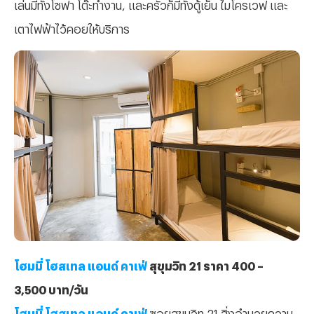
เล่นมีทั้งโซฟา โต๊ะทำงาน, และครัวก็มีทั้งตู้เย็น ไมโครเวฟ และ
เตาไฟฟ้าไว้คอยให้บริการ
โฮมมี่ โฮสเทล แอนด์ คาเฟ่
สุขุมวิท 21 ราคา 400 –
3,500 บาท/วัน
โฮมมี่ โฮสเทล แอนด์ คาเฟ่
ซอยสุขุมวิท 21 สิ่งอำนวยความ