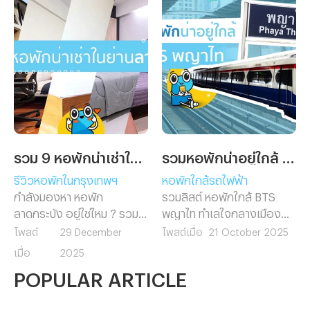
รวม 9 หอพักน่าเช่าในย่านลาดกระบัง
รวมหอพักน่าอยู่ใกล้ BTS พญาไท
รีวิวหอพักในกรุงเทพฯ
หอพักใกล้รถไฟฟ้า
กำลังมองหา หอพัก
รวมลิสต์ หอพักใกล้ BTS
ลาดกระบัง อยู่ใช่ไหม ? รวม 9
พญาไท ทำเลใจกลางเมือง
หอพักน่าเช่าใกล้แหล่งเรียน
เดินทางสะดวก ใกล้ทั้ง
โพสต์
29 December
โพสต์เมื่อ
21 October 2025
และที่ทำงาน เดินทางสะดวก
รถไฟฟ้า มหาวิทยาลัย และ
เมื่อ
2025
ใกล้มหาวิทยาลัยและสนามบิน
ออฟฟิศ เหมาะสำหรับคน
POPULAR ARTICLE
สุวรรณภูมิ พร้อมสิ่งอำนวย
ทำงานและนักศึกษาที่อยากพัก
ความสะดวกครบ เลือกหอที่ใช่
ในย่านพญาไท