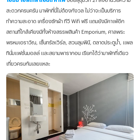
สะดวกครบครัน มาพักที่นี่ไม่ต้องกังวล ไม่ว่าจะเป็นบริการ
ทำความสะอาด เครื่องซักผ้า ทีวี Wifi ฟรี แถมยังมีคาเฟ่อีก
สถานที่ใกล้เคียงมีทั้งห้างสรรพสินค้า Emporium, ศาลพระ
พรหมเอราวัณ, เซ็นทรัลเวิร์ล, สวนลุมพินี, ตลาดประตูน้ำ, แพล
ทินั่มแฟชั่นมอลล์ และสยามพารากอน เรียกได้ว่ามาพักที่เดียว
เที่ยวครบกันเลยแหละ