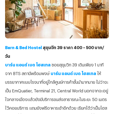
B
a
r
n
&
B
e
d
H
o
s
t
e
l
สุขุมวิท 39 ราคา 400 – 500 บาท/
วัน
บาร์น แอนด์ เบด โฮสเทล
ซอยสุขุมวิท 39 เดินเพียง 1 นาที
จาก BTS สถานีพร้อมพงษ์
บาร์น แอนด์ เบด โฮสเทล
ให้
บรรยากาศแบบโรงนาที่อยู่ใกล้ศูนย์การค้าชั้นนำมากมาย ไม่ว่าจะ
เป็น EmQuatier, Terminal 21, Central World นอกจากจะอยู่
ใจกลางเมืองแล้วยังมีบริการขนส่งสาธารณะในระยะ 50 เมตร
ไว้คอยบริการ แถมยังฟรีอาหารเช้าอีกด้วย เรียกได้ว่าเป็นโฮส