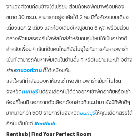
งามวงศ์วานค่อนข้างได้เปรียบ ส่วนตัวหอพักมาพร้อมห้อง
ขนาด 30 ตร.ม. สามารถอยู่อาศัยได้ 2 คน มีทั้งห้องแบบเตียง
เดี่ยวแยก 2 เตียง และห้องเตียงใหญ่ขนาด 6 ฟุต พร้อมส่วน
กลางฟิตเนสรองรับไลฟ์สไตล์สำหรับคนรุ่นใหม่ได้เป็นอย่างดี
สำหรับเพื่อน ๆ เร้นท์ฮับคนไหนที่ยังไม่จุใจกับการค้นหาอพาร์ท
เม้นท์ สามารถค้นหาเพิ่มเติมในย่านอื่น ๆ หรือในย่านแนะนำ อย่าง
ย่าน
งามวงศ์วาน
ก็ได้เหมือนกัน
และใครที่กำลังมองหาห้องเช่า หอพัก อพาร์ทเม้นท์ ในโซน
จังหวัด
นนทบุรี
แต่ยังเลือกไม่ได้ว่าอยากเข้าพักอาศัยหรือเช่า
ห้องที่ไหนดี นอกจากตัวเลือกดังกล่าวที่แนะนำมา ยังมีที่พักดีๆ
มากมายกว่า 500 รายการในจังหวัด
นนทบุรี
ให้คุณเลือกสรรได้
อีกในเว็บไซต์
Renthub
Renthub | Find Your Perfect Room