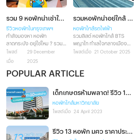
รวม 9 หอพักน่าเช่าในย่านลาดกระบัง
รวมหอพักน่าอยู่ใกล้ BTS พญาไท
รีวิวหอพักในกรุงเทพฯ
หอพักใกล้รถไฟฟ้า
กำลังมองหา หอพัก
รวมลิสต์ หอพักใกล้ BTS
ลาดกระบัง อยู่ใช่ไหม ? รวม 9
พญาไท ทำเลใจกลางเมือง
หอพักน่าเช่าใกล้แหล่งเรียน
เดินทางสะดวก ใกล้ทั้ง
โพสต์
29 December
โพสต์เมื่อ
21 October 2025
และที่ทำงาน เดินทางสะดวก
รถไฟฟ้า มหาวิทยาลัย และ
เมื่อ
2025
ใกล้มหาวิทยาลัยและสนามบิน
ออฟฟิศ เหมาะสำหรับคน
POPULAR ARTICLE
สุวรรณภูมิ พร้อมสิ่งอำนวย
ทำงานและนักศึกษาที่อยากพัก
ความสะดวกครบ เลือกหอที่ใช่
ในย่านพญาไท
สำหรับคุณได้ที่นี่
เด็กเกษตรห้ามพลาด! รีวิว 10 หอพักย่าน ม.เกษตร บางเขน หอไหนใช่ เลือกไว้ก่อนเข้าเรียนเลย
หอพักใกล้มหาวิทยาลัย
โพสต์เมื่อ
24 April 2023
รีวิว 13 หอพัก มศว ราคาประหยัด เดินทางง่าย ใกล้มหาลัยฯ นิดเดียว