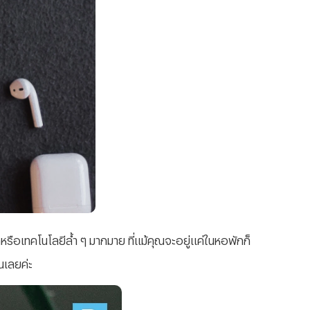
ือเทคโนโลยีล้ำ ๆ มากมาย ที่แม้คุณจะอยู่แค่ในหอพักก็
ันเลยค่ะ