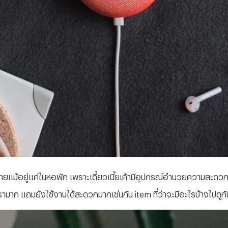
แม้อยู่แค่ในหอพัก เพราะเดี๋ยวเนี้ยเค้ามีอุปกรณ์อำนวยความสะดวกหร
บเรามาก แถมยังใช้งานได้สะดวกมากเช่นกัน item ที่ว่าจะมีอะไรบ้างไปดูก