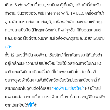
เตียง 6 ฟุต พร้อมที่นอน,, ระเบียง ตู้เสื้อผ้า, โต๊ะ เก้าอี้สำหรับ
ทำงาน, ชั้นวางของ, ฟรี! Internet Wifi, TV LED, เครื่องทำน้ำ
อุ่น, ผ้าม่านหนากันแดด กันยูวี, เครื่องซักผ้าแบบหยอดเหรียญ,
สแกนลายนิ้วมือ (Finger Scan), ลิฟท์ทุกชั้น, มีที่จอดรถยนต์
และมอเตอร์ไซต์จำนวนมาก สนใจห้องพักดูรายละเอียดเพิ่มเติม
คลิก
ทั้ง 12 แห่งนี้ก็เป็น หอพัก ม.เชียงใหม่ ที่เราคัดสรรมาให้แล้วว่า
อยู่ใกล้กับมหาวิทยาลัยเชียงใหม่ โดยใช้เวลาเดินทางไม่เกิน 10
นาที แถมยังมีรายเดือนเริ่มต้นที่ไม่แพงจนเกินไป ส่วนใครที่
อยากดูหอพักอื่นๆ ในพื้นที่จังหวัดเชียงใหม่นอกเหนือจากนี้ ก็
สามารถเข้าไปดูกันต่อได้เลยที่
“หอพัก ม.เชียงใหม่”
หรือใครมี
แพลนแค่อยากมาเที่ยว มาหาเพื่อน ที่ มช. ก็สามารถดูรีวิวหอพัก
จากเร้นท์ฮับได้
ที่นี่
ค่ะ