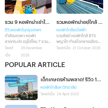
รวม 9 หอพักน่าเช่าในย่านลาดกระบัง
รวมหอพักน่าอยู่ใกล้ BTS พญาไท
รีวิวหอพักในกรุงเทพฯ
หอพักใกล้รถไฟฟ้า
กำลังมองหา หอพัก
รวมลิสต์ หอพักใกล้ BTS
ลาดกระบัง อยู่ใช่ไหม ? รวม 9
พญาไท ทำเลใจกลางเมือง
หอพักน่าเช่าใกล้แหล่งเรียน
เดินทางสะดวก ใกล้ทั้ง
โพสต์
29 December
โพสต์เมื่อ
21 October 2025
และที่ทำงาน เดินทางสะดวก
รถไฟฟ้า มหาวิทยาลัย และ
เมื่อ
2025
ใกล้มหาวิทยาลัยและสนามบิน
ออฟฟิศ เหมาะสำหรับคน
POPULAR ARTICLE
สุวรรณภูมิ พร้อมสิ่งอำนวย
ทำงานและนักศึกษาที่อยากพัก
ความสะดวกครบ เลือกหอที่ใช่
ในย่านพญาไท
สำหรับคุณได้ที่นี่
เด็กเกษตรห้ามพลาด! รีวิว 10 หอพักย่าน ม.เกษตร บางเขน หอไหนใช่ เลือกไว้ก่อนเข้าเรียนเลย
หอพักใกล้มหาวิทยาลัย
โพสต์เมื่อ
24 April 2023