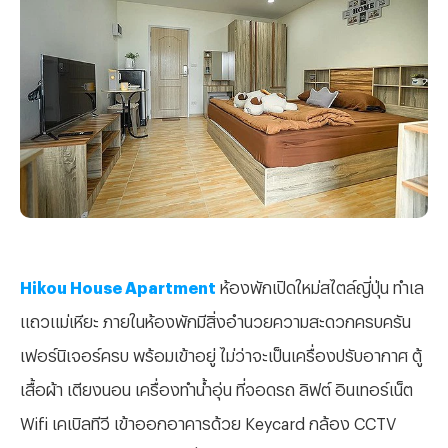
Hikou House Apartment
ห้องพักเปิดใหม่สไตล์ญี่ปุ่น ทำเล
แถวแม่เหียะ ภายในห้องพักมีสิ่งอำนวยความสะดวกครบครัน
เฟอร์นิเจอร์ครบ พร้อมเข้าอยู่ ไม่ว่าจะเป็นเครื่องปรับอากาศ ตู้
เสื้อผ้า เตียงนอน เครื่องทำน้ำอุ่น ที่จอดรถ ลิฟต์ อินเทอร์เน็ต
Wifi เคเบิลทีวี เข้าออกอาคารด้วย Keycard กล้อง CCTV