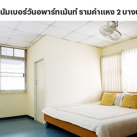
.นัมเบอร์วันอพาร์ทเม้นท์ รามคำแหง 2 บาง