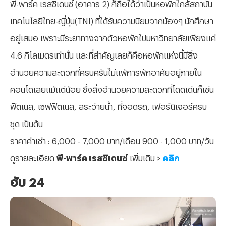
พี-พาร์ค เรสซิเดนซ์ (อาคาร 2) ก็ถือได้ว่าเป็นหอพักใกล้สถาบัน
เทคโนโลยีไทย-ญี่ปุ่น(TNI) ที่ได้รับความนิยมจากน้องๆ นักศึกษา
อยู่เสมอ เพราะมีระยาทางจากตัวหอพักไปมหาวิทยาลัยเพียงแค่
4.6 กิโลเมตรเท่านั้น และที่สำคัญเลยก็คือหอพักแห่งนี้มีสิ่ง
อำนวยความสะดวกที่ครบครันไม่แพ้การพักอาศัยอยู่ภายใน
คอนโดเลยแม้แต่น้อย ซึ่งสิ่งอำนวยความสะดวกที่โดดเด่นก็เช่น
ฟิตเนส, เซฟฟิตเนส, สระว่ายน้ำ, ที่จอดรถ, เฟอร์นิเจอร์ครบ
ชุด เป็นต้น
ราคาค่าเช่า : 6,000 - 7,000 บาท/เดือน 900 - 1,000 บาท/วัน
ดูรายละเอียด
พี-พาร์ค เรสซิเดนซ์
เพิ่มเติม >
คลิก
ฮับ 24