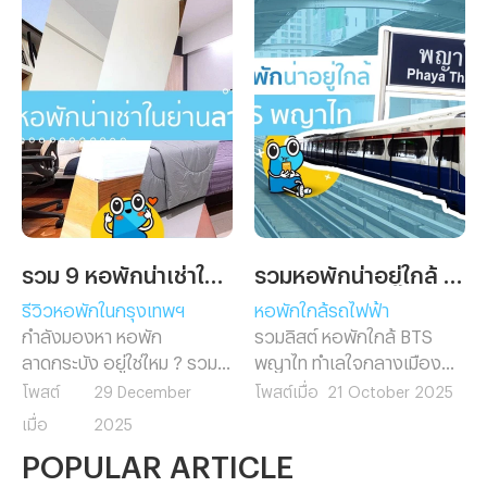
รวม 9 หอพักน่าเช่าในย่านลาดกระบัง
รวมหอพักน่าอยู่ใกล้ BTS พญาไท
รีวิวหอพักในกรุงเทพฯ
หอพักใกล้รถไฟฟ้า
กำลังมองหา หอพัก
รวมลิสต์ หอพักใกล้ BTS
ลาดกระบัง อยู่ใช่ไหม ? รวม 9
พญาไท ทำเลใจกลางเมือง
หอพักน่าเช่าใกล้แหล่งเรียน
เดินทางสะดวก ใกล้ทั้ง
โพสต์
29 December
โพสต์เมื่อ
21 October 2025
และที่ทำงาน เดินทางสะดวก
รถไฟฟ้า มหาวิทยาลัย และ
เมื่อ
2025
ใกล้มหาวิทยาลัยและสนามบิน
ออฟฟิศ เหมาะสำหรับคน
POPULAR ARTICLE
สุวรรณภูมิ พร้อมสิ่งอำนวย
ทำงานและนักศึกษาที่อยากพัก