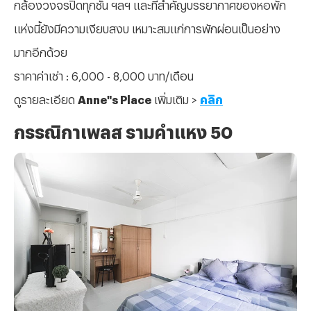
กล้องวงจรปิดทุกชั้น ฯลฯ และที่สำคัญบรรยากาศของหอพัก
แห่งนี้ยังมีความเงียบสงบ เหมาะสมแก่การพักผ่อนเป็นอย่าง
มากอีกด้วย
ราคาค่าเช่า : 6,000 - 8,000 บาท/เดือน
ดูรายละเอียด
Anne"s Place
เพิ่มเติม >
คลิก
กรรณิกาเพลส รามคำแหง 50