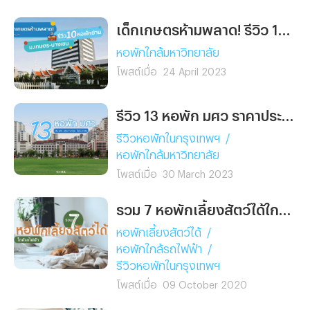
ความสะดวกครบ เลือกหอที่ใช่
ในย่านพญาไท
สำหรับคุณได้ที่นี่
เด็กเกษตรห้ามพลาด! รีวิว 10 หอพักย่าน ม.เกษตร บางเขน หอไหนใช่ เลือกไว้ก่อนเข้าเรียนเลย
หอพักใกล้มหาวิทยาลัย
โพสต์เมื่อ
24 April 2023
รีวิว 13 หอพัก มศว ราคาประหยัด เดินทางง่าย ใกล้มหาลัยฯ นิดเดียว
รีวิวหอพักในกรุงเทพฯ
/
หอพักใกล้มหาวิทยาลัย
โพสต์เมื่อ
30 March 2023
รวม 7 หอพักเลี้ยงสัตว์ได้ใกล้รถไฟฟ้า
หอพักเลี้ยงสัตว์ได้
/
หอพักใกล้รถไฟฟ้า
/
รีวิวหอพักในกรุงเทพฯ
โพสต์เมื่อ
09 October 2020