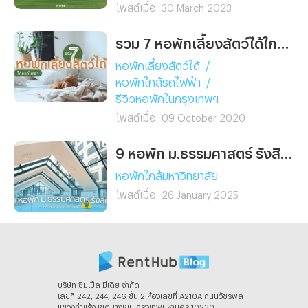
โพสต์เมื่อ
30 March 2023
รวม 7 หอพักเลี้ยงสัตว์ได้ใกล้รถไฟฟ้า
หอพักเลี้ยงสัตว์ได้
/
หอพักใกล้รถไฟฟ้า
/
รีวิวหอพักในกรุงเทพฯ
โพสต์เมื่อ
09 October 2020
9 หอพัก ม.ธรรมศาสตร์ รังสิต เดินทางสะดวก หาของกินสบาย!
หอพักใกล้มหาวิทยาลัย
โพสต์เมื่อ
26 January 2025
บริษัท ซิมเปิ้ล มีเดีย จํากัด
เลขที่ 242, 244, 246 ชั้น 2 ห้องเลขที่ A210A ถนนวัชรพล
แขวงท่าแร้ง เขตบางเขน กรุงเทพมหานคร 10230