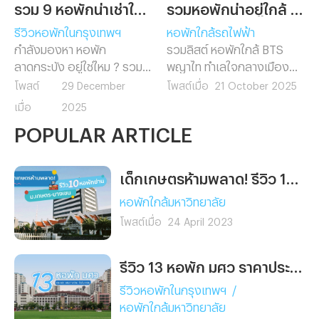
รวม 9 หอพักน่าเช่าในย่านลาดกระบัง
รวมหอพักน่าอยู่ใกล้ BTS พญาไท
รีวิวหอพักในกรุงเทพฯ
หอพักใกล้รถไฟฟ้า
กำลังมองหา หอพัก
รวมลิสต์ หอพักใกล้ BTS
ลาดกระบัง อยู่ใช่ไหม ? รวม 9
พญาไท ทำเลใจกลางเมือง
หอพักน่าเช่าใกล้แหล่งเรียน
เดินทางสะดวก ใกล้ทั้ง
โพสต์
29 December
โพสต์เมื่อ
21 October 2025
และที่ทำงาน เดินทางสะดวก
รถไฟฟ้า มหาวิทยาลัย และ
เมื่อ
2025
ใกล้มหาวิทยาลัยและสนามบิน
ออฟฟิศ เหมาะสำหรับคน
POPULAR ARTICLE
สุวรรณภูมิ พร้อมสิ่งอำนวย
ทำงานและนักศึกษาที่อยากพัก
ความสะดวกครบ เลือกหอที่ใช่
ในย่านพญาไท
สำหรับคุณได้ที่นี่
เด็กเกษตรห้ามพลาด! รีวิว 10 หอพักย่าน ม.เกษตร บางเขน หอไหนใช่ เลือกไว้ก่อนเข้าเรียนเลย
หอพักใกล้มหาวิทยาลัย
โพสต์เมื่อ
24 April 2023
รีวิว 13 หอพัก มศว ราคาประหยัด เดินทางง่าย ใกล้มหาลัยฯ นิดเดียว
รีวิวหอพักในกรุงเทพฯ
/
หอพักใกล้มหาวิทยาลัย