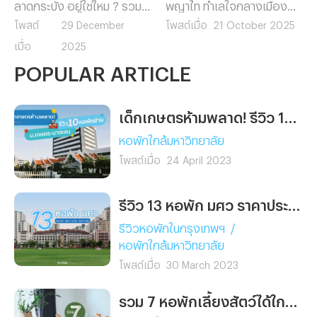
ลาดกระบัง อยู่ใช่ไหม ? รวม 9
พญาไท ทำเลใจกลางเมือง
หอพักน่าเช่าใกล้แหล่งเรียน
เดินทางสะดวก ใกล้ทั้ง
โพสต์
29 December
โพสต์เมื่อ
21 October 2025
และที่ทำงาน เดินทางสะดวก
รถไฟฟ้า มหาวิทยาลัย และ
เมื่อ
2025
ใกล้มหาวิทยาลัยและสนามบิน
ออฟฟิศ เหมาะสำหรับคน
POPULAR ARTICLE
สุวรรณภูมิ พร้อมสิ่งอำนวย
ทำงานและนักศึกษาที่อยากพัก
ความสะดวกครบ เลือกหอที่ใช่
ในย่านพญาไท
สำหรับคุณได้ที่นี่
เด็กเกษตรห้ามพลาด! รีวิว 10 หอพักย่าน ม.เกษตร บางเขน หอไหนใช่ เลือกไว้ก่อนเข้าเรียนเลย
หอพักใกล้มหาวิทยาลัย
โพสต์เมื่อ
24 April 2023
รีวิว 13 หอพัก มศว ราคาประหยัด เดินทางง่าย ใกล้มหาลัยฯ นิดเดียว
รีวิวหอพักในกรุงเทพฯ
/
หอพักใกล้มหาวิทยาลัย
โพสต์เมื่อ
30 March 2023
รวม 7 หอพักเลี้ยงสัตว์ได้ใกล้รถไฟฟ้า