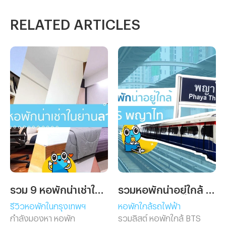
RELATED ARTICLES
รวม 9 หอพักน่าเช่าในย่านลาดกระบัง
รวมหอพักน่าอยู่ใกล้ BTS พญาไท
รีวิวหอพักในกรุงเทพฯ
หอพักใกล้รถไฟฟ้า
กำลังมองหา หอพัก
รวมลิสต์ หอพักใกล้ BTS