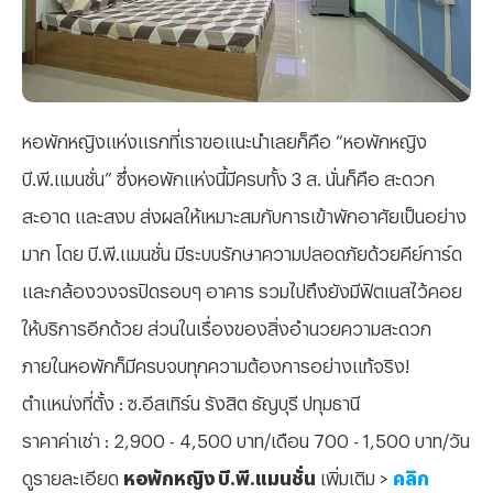
หอพักหญิงแห่งแรกที่เราขอแนะนำเลยก็คือ “หอพักหญิง
บี.พี.แมนชั่น” ซึ่งหอพักแห่งนี้มีครบทั้ง 3 ส. นั่นก็คือ สะดวก
สะอาด และสงบ ส่งผลให้เหมาะสมกับการเข้าพักอาศัยเป็นอย่าง
มาก โดย บี.พี.แมนชั่น มีระบบรักษาความปลอดภัยด้วยคีย์การ์ด
และกล้องวงจรปิดรอบๆ อาคาร รวมไปถึงยังมีฟิตเนสไว้คอย
ให้บริการอีกด้วย ส่วนในเรื่องของสิ่งอำนวยความสะดวก
ภายในหอพักก็มีครบจบทุกความต้องการอย่างแท้จริง!
ตำแหน่งที่ตั้ง : ซ.อีสเทิร์น รังสิต ธัญบุรี ปทุมธานี
ราคาค่าเช่า : 2,900 - 4,500 บาท/เดือน 700 - 1,500 บาท/วัน
ดูรายละเอียด
หอพักหญิง บี.พี.แมนชั่น
เพิ่มเติม >
คลิก