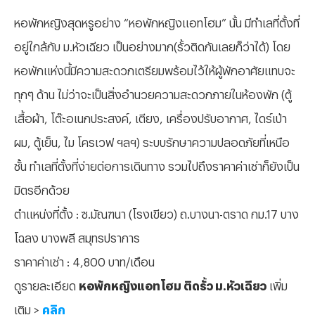
หอพักหญิงสุดหรูอย่าง “หอพักหญิงแอทโฮม” นั้น มีทำเลที่ตั้งที่
อยู่ใกล้กับ ม.หัวเฉียว เป็นอย่างมาก(รั้วติดกันเลยก็ว่าได้) โดย
หอพักแห่งนี้มีความสะดวกเตรียมพร้อมไว้ให้ผู้พักอาศัยแทบจะ
ทุกๆ ด้าน ไม่ว่าจะเป็นสิ่งอำนวยความสะดวกภายในห้องพัก (ตู้
เสื้อผ้า, โต๊ะอเนกประสงค์, เตียง, เครื่องปรับอากาศ, ไดร์เป่า
ผม, ตู้เย็น, ไม โครเวฟ ฯลฯ) ระบบรักษาความปลอดภัยที่เหนือ
ชั้น ทำเลที่ตั้งที่ง่ายต่อการเดินทาง รวมไปถึงราคาค่าเช่าก็ยังเป็น
มิตรอีกด้วย
ตำแหน่งที่ตั้ง : ซ.มัณฑนา (โรงเขียว) ถ.บางนา-ตราด กม.17 บาง
โฉลง บางพลี สมุทรปราการ
ราคาค่าเช่า : 4,800 บาท/เดือน
ดูรายละเอียด
หอพักหญิงแอทโฮม ติดรั้ว ม.หัวเฉียว
เพิ่ม
เติม >
คลิก