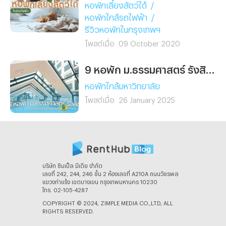
หอพักเลี้ยงสัตว์ได้
/
หอพักใกล้รถไฟฟ้า
/
รีวิวหอพักในกรุงเทพฯ
โพสต์เมื่อ
09 October 2020
9 หอพัก ม.ธรรมศาสตร์ รังสิต เดินทางสะดวก หาของกินสบาย!
หอพักใกล้มหาวิทยาลัย
โพสต์เมื่อ
26 January 2025
บริษัท ซิมเปิ้ล มีเดีย จํากัด
เลขที่ 242, 244, 246 ชั้น 2 ห้องเลขที่ A210A ถนนวัชรพล
แขวงท่าแร้ง เขตบางเขน กรุงเทพมหานคร 10230
โทร. 02-105-4287
COPYRIGHT © 2024, ZIMPLE MEDIA CO.,LTD, ALL
RIGHTS RESERVED.