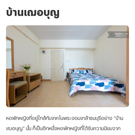
บ้านเฌอบุญ
หอพักหญิงที่อยู่ใกล้กับเทคโนพระจอมเกล้าธนบุรีอย่าง “บ้าน
เฌอบุญ” นั้น ก็เป็นอีกหนึ่งหอพักหญิงที่ได้รับความนิยมจาก