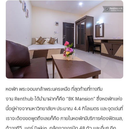
หอพัก พระจอมเกล้าพระนครเหนือ ที่สุดท้ายที่ทางทีม
งาน Renthub ได้นำมาฝากก็คือ “BK Mansion” ซึ่งหอพักแห่ง
นี้อยู่ห่างจากมหาวิทยาลัยฯ ประมาณ 4.4 กิโลเมตร และจุดเด่นที่
เราจะต้องขอพูดถึงเลยก็คือ ภายในหอพักมีบริการห้องฟิตเนส,
ตู้วางทีวี, แอร์ Daikin, กล้องวงจรปิด 48 ตัว และอื่นๆ อีก