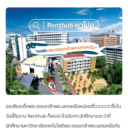
ขอเสียงเด็กพระจอมเกล้าพระนครเหนือหน่อยเร็ววววว! ซึ่งใน
วันนี้ทีมงาน Renthub ก็ขอเอาใจน้องๆ นักศึกษาและว่าที่
นักศึกษามหาวิทยาลัยเทคโนโลยีพระจอมเกล้าพระนครเหนือกัน