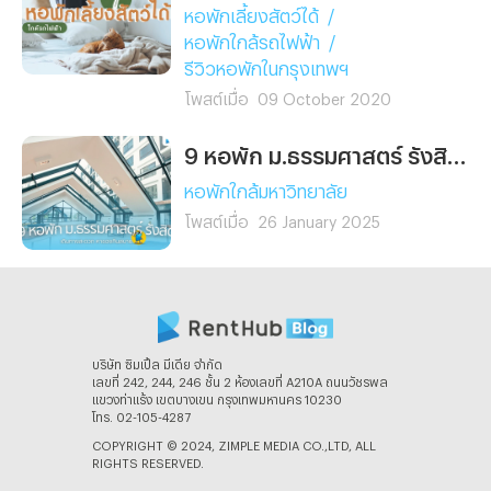
หอพักเลี้ยงสัตว์ได้
/
หอพักใกล้รถไฟฟ้า
/
รีวิวหอพักในกรุงเทพฯ
โพสต์เมื่อ
09 October 2020
9 หอพัก ม.ธรรมศาสตร์ รังสิต เดินทางสะดวก หาของกินสบาย!
หอพักใกล้มหาวิทยาลัย
โพสต์เมื่อ
26 January 2025
บริษัท ซิมเปิ้ล มีเดีย จํากัด
เลขที่ 242, 244, 246 ชั้น 2 ห้องเลขที่ A210A ถนนวัชรพล
แขวงท่าแร้ง เขตบางเขน กรุงเทพมหานคร 10230
โทร. 02-105-4287
COPYRIGHT © 2024, ZIMPLE MEDIA CO.,LTD, ALL
RIGHTS RESERVED.