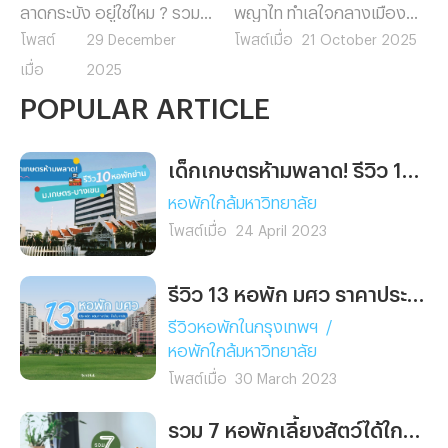
ลาดกระบัง อยู่ใช่ไหม ? รวม 9
พญาไท ทำเลใจกลางเมือง
หอพักน่าเช่าใกล้แหล่งเรียน
เดินทางสะดวก ใกล้ทั้ง
โพสต์
29 December
โพสต์เมื่อ
21 October 2025
และที่ทำงาน เดินทางสะดวก
รถไฟฟ้า มหาวิทยาลัย และ
เมื่อ
2025
ใกล้มหาวิทยาลัยและสนามบิน
ออฟฟิศ เหมาะสำหรับคน
POPULAR ARTICLE
สุวรรณภูมิ พร้อมสิ่งอำนวย
ทำงานและนักศึกษาที่อยากพัก
ความสะดวกครบ เลือกหอที่ใช่
ในย่านพญาไท
สำหรับคุณได้ที่นี่
เด็กเกษตรห้ามพลาด! รีวิว 10 หอพักย่าน ม.เกษตร บางเขน หอไหนใช่ เลือกไว้ก่อนเข้าเรียนเลย
หอพักใกล้มหาวิทยาลัย
โพสต์เมื่อ
24 April 2023
รีวิว 13 หอพัก มศว ราคาประหยัด เดินทางง่าย ใกล้มหาลัยฯ นิดเดียว
รีวิวหอพักในกรุงเทพฯ
/
หอพักใกล้มหาวิทยาลัย
โพสต์เมื่อ
30 March 2023
รวม 7 หอพักเลี้ยงสัตว์ได้ใกล้รถไฟฟ้า