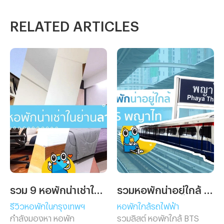
RELATED ARTICLES
รวม 9 หอพักน่าเช่าในย่านลาดกระบัง
รวมหอพักน่าอยู่ใกล้ BTS พญาไท
รีวิวหอพักในกรุงเทพฯ
หอพักใกล้รถไฟฟ้า
กำลังมองหา หอพัก
รวมลิสต์ หอพักใกล้ BTS