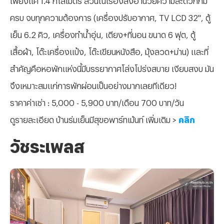
ครบ จบทุกความต้องการ (เครื่องปรับอากาศ, TV LCD 32", ตู้
เย็น 6.2 คิว, เครื่องทำน้ำอุ่น, เตียง+ที่นอน ขนาด 6 ฟุต, ตู้
เสื้อผ้า, โต๊ะเครื่องแป้ง, โต๊ะเขียนหนังสือ, มุ้งลวด+ม่าน) และที่
สำคัญคือหอพักแห่งนี้มีบรรยากาศโล่งโปร่งสบาย เงียบสงบ มัน
จึงเหมาะสมแก่การพักผ่อนเป็นอย่างมากเลยทีเดียว!
ราคาค่าเช่า : 5,000 - 5,900 บาท/เดือน 700 บาท/วัน
ดูรายละเอียด บ้านร่มเย็นมีสุขอพาร์ทเม้นท์ เพิ่มเติม >
คลิก
วัชระเพลส