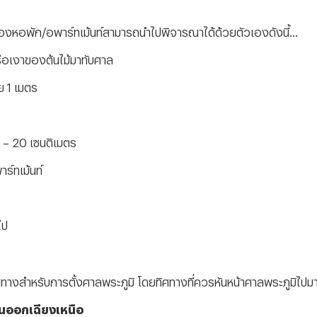
้าของหอพัก/อพาร์ทเม้นท์สามารถนำไปพิจารณาได้ด้วยตัวเองดังนี้...
รือเงาของต้นไม้มาทับศาล
ย 1 เมตร
0 – 20 เซนติเมตร
ร์ทเม้นท์
ไป
ิศทางสำหรับการตั้งศาลพระภูมิ โดยทิศทางที่ควรหันหน้าศาลพระภูมิไปมากท
วันออกเฉียงเหนือ