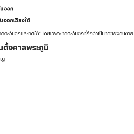
วันออก
วันออกเฉียงใต้
“ทิศตะวันตกและทิศใต้” โดยเฉพาะทิศตะวันตกที่ถือว่าเป็นทิศของคนตาย
นตั้งศาลพระภูมิ
ียญ