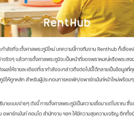
กำลังที่จะตั้งศาลพระภูมิใหม่ บทความนี้ทางทีมงาน Renthub ก็เชื่อเห
แม้ว่าจริงๆ แล้วการตั้งศาลพระภูมิจะเป็นหน้าที่ของพราหมณ์หรือพระ
ผลให้รายละเอียดที่เรากำลังจะกล่าวถึงต่อไปนี้ได้กลายเป็นข้อมูลที
ระภูมิให้ถูกหลัก สำหรับผู้ประกอบการหอพัก/อพาร์ทเม้นท์หน้าใหม่พร้อม
ิบายแบบง่ายๆ ดังนี้ การตั้งศาลพระภูมิเป็นความเชื่อมาแต่โบราณ ซึ่งส
กอาศัย อพาร์ทเม้นท์ คอนโด สำนักงาน ฯลฯ ให้มีความสุขความเจริญ อีกทั้ง