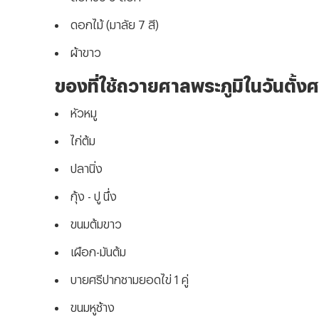
ดอกไม้ (มาลัย 7 สี)
ผ้าขาว
ของที่ใช้ถวายศาลพระภูมิในวันตั้ง
หัวหมู
ไก่ต้ม
ปลานิ่ง
กุ้ง - ปู นึ่ง
ขนมต้มขาว
เผือก-มันต้ม
บายศรีปากชามยอดไข่ 1 คู่
ขนมหูช้าง