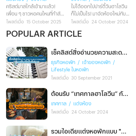
คริสต์มาสใกล้เข้ามาแล้ว!
ไม่ได้ออกไปปาร์ตี้วันฮาโลวีน
เพื่อน ๆ ชาวหอคนไหนที่กำลัง
ก็ไม่เป็นไร! มาจัดห้องใหม่กับ 5
มองหาวิธีแต่งห้องให้ดูอบอุ่น
ไอเดียแต่งห้องนอนสุดหลอน
โพสต์เมื่อ
15 October 2025
โพสต์เมื่อ
24 October 2024
ฟีลดี พร้อมต้อนรับเทศกาล
ต้อนรับเทศกาลฮาโลวีนกันดี
POPULAR ARTICLE
แห่งความสุข แต่ติดที่งบ
กว่า
ประมาณมีจำกัด ก็ไม่ต้องเป็น
กังวลใจไปค่ะ เพราะความ
เช็คลิสต์สิ่งอำนวยความสะดวกหอพัก ตอบโจทย์การอยู่อาศัยอย่างไรบ้าง ?
สวยไม่จำเป็นต้องแพงเสมอ
ธุรกิจหอพัก
/
เจ้าของหอพัก
/
ไป! และในวันนี้เราจะขอพา
Lifestyle ในหอพัก
เพื่อน ๆ ไปดูไอเดียแต่งห้อง
โพสต์เมื่อ
30 September 2021
แบบง่าย ๆ ในราคาที่สบาย
กระเป๋า หรือนำของที่มีอยู่ใน
ต้อนรับ “เทศกาลฮาโลวีน” กับ 5 ไอเดียแต่งห้องนอนสุดหลอน!
ห้องมาปรับนิดเสริมหน่อย ให้
ห้องดูปัง ถ่ายรูปมุมไหนก็ออก
เทศกาล
/
แต่งห้อง
มาสวย พร้อมส่งต่อความสุข
โพสต์เมื่อ
24 October 2024
ในวันคริสต์มาส ซึ่งขอบอก
เลยค่ะว่างานนี้ทั้งสวย ทั้ง
ประหยัด และทำได้ด้วยตัวเอง
รวมไอเดียแต่งหอพักแบบ "ห้ามเจาะผนัง"