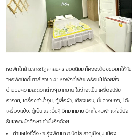
หอพักใกล้ ม.ราชภัฏสกลนคร ยอดนิยม ก็คงจะต้องขอยกให้กับ
“หอพักมิกกี้เฮาส์ สาขา 4” หอพักที่เพียบพร้อมไปด้วยสิ่ง
อำนวยความสะดวกต่างๆ มากมาย ไม่ว่าจะเป็น เครื่องปรับ
อากาศ, เครื่องทำน้ำอุ่น, ตู้เสื้อผ้า, เตียงนอน, ชั้นวางของ, โต๊ะ
เครื่องแป้ง, ตู้เย็น และอื่นๆ อีกมากมาย อีกทั้งหอพักแห่งนี้ยัง
รับเฉพาะนักศึกษาเท่านั้นอีกด้วย
ตำแหน่งที่ตั้ง : ซ.รุ่งพัฒนา ถ.นิตโย ธาตุเชิงชุม เมือง