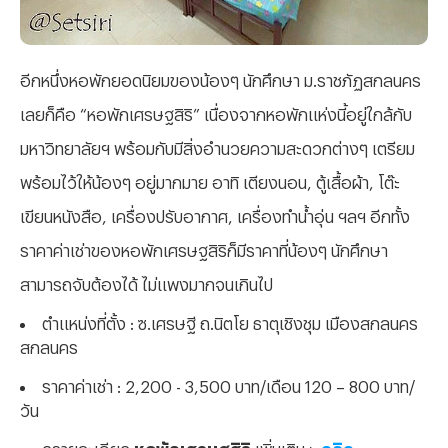
อีกหนึ่งหอพักยอดนิยมของน้องๆ นักศึกษา ม.ราชภัฏสกลนคร
เลยก็คือ “หอพักเศรษฐสิริ” เนื่องจากหอพักแห่งนี้อยู่ใกล้กับ
มหาวิทยาลัยฯ พร้อมกับมีสิ่งอำนวยความสะดวกต่างๆ เตรียม
พร้อมไว้ให้น้องๆ อยู่มากมาย อาทิ เตียงนอน, ตู้เสื้อผ้า, โต๊ะ
เขียนหนังสือ, เครื่องปรับอากาศ, เครื่องทำน้ำอุ่น ฯลฯ อีกทั้ง
ราคาค่าเช่าของหอพักเศรษฐสิริก็มีราคาที่น้องๆ นักศึกษา
สามารถจับต้องได้ ไม่แพงมากจนเกินไป
ตำแหน่งที่ตั้ง : ซ.เศรษฐี ถ.นิตโย ธาตุเชิงชุม เมืองสกลนคร
สกลนคร
ราคาค่าเช่า : 2,200 - 3,500 บาท/เดือน 120 – 800 บาท/
วัน
ดูรายละเอียด
หอพักเศรษฐสิริ
เพิ่มเติม >
คลิก