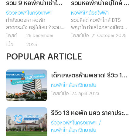
รวม 9 หอพักน่าเช่าในย่านลาดกระบัง
รวมหอพักน่าอยู่ใกล้ BTS พญาไท
รีวิวหอพักในกรุงเทพฯ
หอพักใกล้รถไฟฟ้า
กำลังมองหา หอพัก
รวมลิสต์ หอพักใกล้ BTS
ลาดกระบัง อยู่ใช่ไหม ? รวม 9
พญาไท ทำเลใจกลางเมือง
หอพักน่าเช่าใกล้แหล่งเรียน
เดินทางสะดวก ใกล้ทั้ง
โพสต์
29 December
โพสต์เมื่อ
21 October 2025
และที่ทำงาน เดินทางสะดวก
รถไฟฟ้า มหาวิทยาลัย และ
เมื่อ
2025
ใกล้มหาวิทยาลัยและสนามบิน
ออฟฟิศ เหมาะสำหรับคน
POPULAR ARTICLE
สุวรรณภูมิ พร้อมสิ่งอำนวย
ทำงานและนักศึกษาที่อยากพัก
ความสะดวกครบ เลือกหอที่ใช่
ในย่านพญาไท
สำหรับคุณได้ที่นี่
เด็กเกษตรห้ามพลาด! รีวิว 10 หอพักย่าน ม.เกษตร บางเขน หอไหนใช่ เลือกไว้ก่อนเข้าเรียนเลย
หอพักใกล้มหาวิทยาลัย
โพสต์เมื่อ
24 April 2023
รีวิว 13 หอพัก มศว ราคาประหยัด เดินทางง่าย ใกล้มหาลัยฯ นิดเดียว
รีวิวหอพักในกรุงเทพฯ
/
หอพักใกล้มหาวิทยาลัย