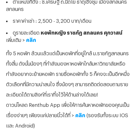
ตำแหน่งที่ตั้ง : ซ.เศรษฐี ถ.นิตโย ธาตุเชิงชุม เมืองสกลนคร
สกลนคร
ราคาค่าเช่า : 2,500 - 3,200 บาท/เดือน
ดูรายละเอียด
หอพักหญิง ราชภัฏ สกลนคร ศุภวาสน์
เพิ่มเติม >
คลิก
ทั้ง 5 หอพัก ล้วนแล้วแต่เป็นหอพักที่อยู่ใกล้ ม.ราชภัฏสกลนคร
ทั้งสิ้น ดังนั้นน้องๆ ที่กำลังมองหาหอพักใกล้มหาวิทยาลัยหรือ
กำลังอยากจะย้ายหอพัก รายชื่อหอพักทั้ง 5 ก็คงจะเป็นอีกหนึ่ง
ตัวเลือกที่มีความน่าสนใจ ซึ่งน้องๆ สามารถติดต่อสอบถามราย
ละเอียดได้ตามลิงก์ที่เราทิ้งไว้ให้ด้านล่างได้เลย!
ดาวน์โหลด Renthub App เพื่อให้การค้นหาหอพักของคุณเป็น
เรื่องง่ายๆ เพียงแค่ปลายนิ้วได้ที่ >
คลิก
(รองรับทั้งระบบ IOS
และ Android)