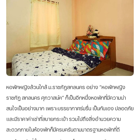
หอพักหญิงล้วนใกล้ ม.ราชภัฏสกลนคร อย่าง “หอพักหญิง
ราชภัฏ สกลนคร ศุภวาสน์ฅ” ก็เป็นอีกหนึ่งหอพักที่มีความน่า
สนใจเป็นอย่างมาก เพราะบรรยากาศร่มรื่น เป็นกันเอง ปลอดภัย
และมีราคาค่าเช่าที่สบายกระเป๋า รวมไปถึงสิ่งอำนวยความ
สะดวกภายในห้องพักก็มีครบครันตามมาตรฐานหอพักที่ดี