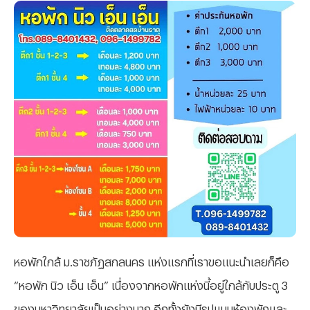
หอพักใกล้ ม.ราชภัฏสกลนคร แห่งแรกที่เราขอแนะนำเลยก็คือ
“หอพัก นิว เอ็น เอ็น” เนื่องจากหอพักแห่งนี้อยู่ใกล้กับประตู 3
ของมหาวิทยาลัยเป็นอย่างมาก อีกทั้งยังมีรูปแบบห้องพักและ