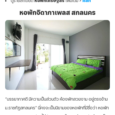
หอพักจิดาภาเพลส สกลนคร
“บรรยากาศดี มีความเป็นส่วนตัว ห้องพักสวยงาม อยู่ตรงข้าม
ม.ราชภัฏสกลนคร” นี่คงจะเป็นนิยามของหอพักที่มีชื่อว่า หอพัก