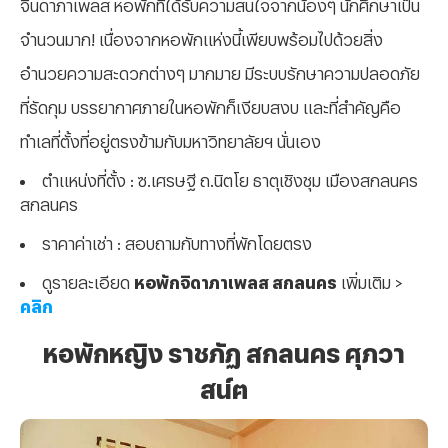
จินดาภาเพลส หอพักที่ได้รับความสนใจจากน้องๆ นักศึกษาเป็น
จำนวนมาก! เนื่องจากหอพักแห่งนี้เพียบพร้อมไปด้วยสิ่ง
อำนวยความสะดวกต่างๆ มากมาย มีระบบรักษาความปลอดภัย
ที่รัดกุม บรรยากาศภายในหอพักก็เงียบสงบ และที่สำคัญคือ
ทำเลที่ตั้งที่อยู่ตรงข้ามกับมหาวิทยาลัยฯ นั่นเอง
ตำแหน่งที่ตั้ง : ซ.เศรษฐี ถ.นิตโย ธาตุเชิงชุม เมืองสกลนคร
สกลนคร
ราคาค่าเช่า : สอบถามกับทางที่พักโดยตรง
ดูรายละเอียด
หอพักจิดาภาเพลส สกลนคร
เพิ่มเติม >
คลิก
หอพักหญิง ราชภัฏ สกลนคร ศุภวา
สน์ฅ