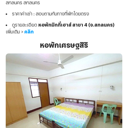
สกลนคร สกลนคร
ราคาค่าเช่า : สอบถามกับทางที่พักโดยตรง
ดูรายละเอียด
หอพักมิกกี้เฮาส์ สาขา 4 (จ.สกลนคร)
เพิ่มเติม >
คลิก
หอพักเศรษฐสิริ