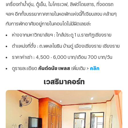
เครื่องทำน้ำอุ่น, ตู้เย็น, ไมโครเวฟ, ลิฟต์โดยสาร, ที่จอดรถ
ฯลฯ อีกทั้งบรรยากาศภายในหอพักแห่งนี้ก็เงียบสงบ คล้ายๆ
กับการพักอาศัยอยู่ภายในคอนโดไม่มีผิดเลยล่ะ
ห่างจากมหาวิทยาลัยฯ : ใกล้ประตู 1 ม.ราชภัฏเชียงราย
ตำแหน่งที่ตั้ง : ถ.พหลโยธิน บ้านดู่ เมืองเชียงราย เชียงราย
ราคาค่าเช่า : 4,500 - 6,000 บาท/เดือน 700 บาท/วัน
ดูรายละเอียด
กันต์ดนัย เพลส
เพิ่มเติม >
คลิก
เวสธิมาคอร์ท