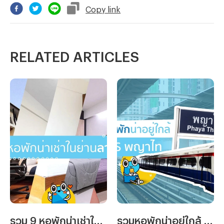
Copy
link
RELATED ARTICLES
รวม 9 หอพักน่าเช่าในย่านลาดกระบัง
รวมหอพักน่าอยู่ใกล้ BTS พญาไท