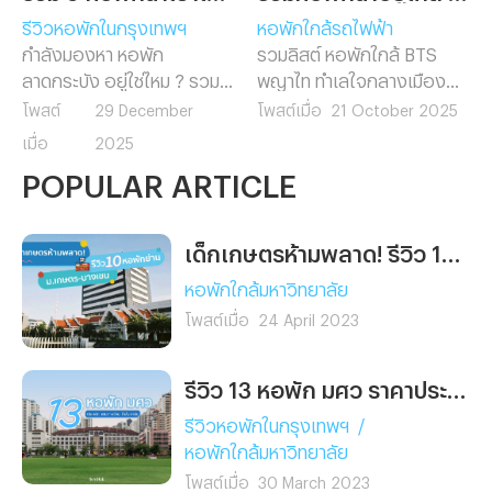
รีวิวหอพักในกรุงเทพฯ
หอพักใกล้รถไฟฟ้า
กำลังมองหา หอพัก
รวมลิสต์ หอพักใกล้ BTS
ลาดกระบัง อยู่ใช่ไหม ? รวม 9
พญาไท ทำเลใจกลางเมือง
หอพักน่าเช่าใกล้แหล่งเรียน
เดินทางสะดวก ใกล้ทั้ง
โพสต์
29 December
โพสต์เมื่อ
21 October 2025
และที่ทำงาน เดินทางสะดวก
รถไฟฟ้า มหาวิทยาลัย และ
เมื่อ
2025
ใกล้มหาวิทยาลัยและสนามบิน
ออฟฟิศ เหมาะสำหรับคน
POPULAR ARTICLE
สุวรรณภูมิ พร้อมสิ่งอำนวย
ทำงานและนักศึกษาที่อยากพัก
ความสะดวกครบ เลือกหอที่ใช่
ในย่านพญาไท
สำหรับคุณได้ที่นี่
เด็กเกษตรห้ามพลาด! รีวิว 10 หอพักย่าน ม.เกษตร บางเขน หอไหนใช่ เลือกไว้ก่อนเข้าเรียนเลย
หอพักใกล้มหาวิทยาลัย
โพสต์เมื่อ
24 April 2023
รีวิว 13 หอพัก มศว ราคาประหยัด เดินทางง่าย ใกล้มหาลัยฯ นิดเดียว
รีวิวหอพักในกรุงเทพฯ
/
หอพักใกล้มหาวิทยาลัย
โพสต์เมื่อ
30 March 2023