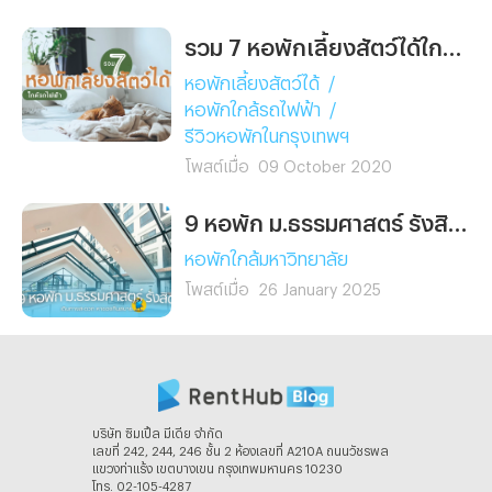
รวม 7 หอพักเลี้ยงสัตว์ได้ใกล้รถไฟฟ้า
หอพักเลี้ยงสัตว์ได้
/
หอพักใกล้รถไฟฟ้า
/
รีวิวหอพักในกรุงเทพฯ
โพสต์เมื่อ
09 October 2020
9 หอพัก ม.ธรรมศาสตร์ รังสิต เดินทางสะดวก หาของกินสบาย!
หอพักใกล้มหาวิทยาลัย
โพสต์เมื่อ
26 January 2025
บริษัท ซิมเปิ้ล มีเดีย จํากัด
เลขที่ 242, 244, 246 ชั้น 2 ห้องเลขที่ A210A ถนนวัชรพล
แขวงท่าแร้ง เขตบางเขน กรุงเทพมหานคร 10230
โทร. 02-105-4287