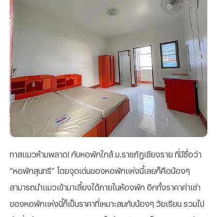
ทาสแมวห้ามพลาด! กับหอพักใกล้ ม.ราชภัฏเชียงราย ที่มีชื่อว่า
“หอพักสุนทรี” โดยจุดเด่นของหอพักแห่งนี้เลยก็คือน้องๆ
สามารถนำแมวเข้ามาเลี้ยงได้ภายในห้องพัก อีกทั้งราคาค่าเช่า
ของหอพักแห่งนี้ก็เป็นราคาที่เหมาะสมกับน้องๆ วัยเรียน รวมไป