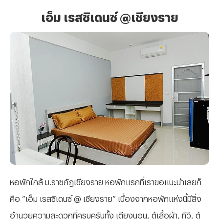
เอ็ม เรสซิเดนซ์ @เชียงราย
หอพักใกล้ ม.ราชภัฏเชียงราย หอพักแรกที่เราขอแนะนำเลยก็
คือ “เอ็ม เรสซิเดนซ์ @ เชียงราย” เนื่องจากหอพักแห่งนี้มีสิ่ง
อำนวยความสะดวกที่ครบครันทั้ง เตียงนอน, ตู้เสื้อผ้า, ทีวี, ตู้