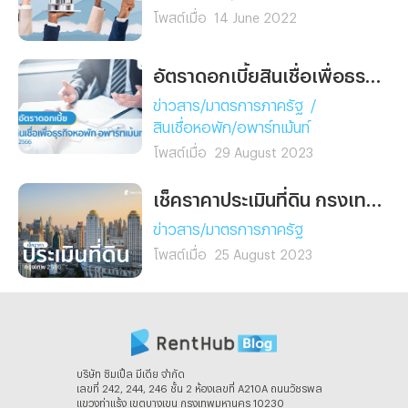
ของบางแสน และเป็นจุดหมาย
โพสต์เมื่อ
14 June 2022
ยอดนิยมของการ ท่องเที่ยว
ระยะสั้น (Micro Vacation)
สำหรับนักเดินทางที่ต้องการ
อัตราดอกเบี้ยสินเชื่อเพื่อธุรกิจหอพัก อพาร์ทเม้นท์ ปี 2566
พักผ่อนใกล้กรุงเทพฯ ในเวลา
ข่าวสาร/มาตรการภาครัฐ
/
เพียง 90 นาที ที่นี่ตอบโจทย์
สินเชื่อหอพัก/อพาร์ทเม้นท์
คนรุ่นใหม่ที่มองหาการพักผ่อน
โพสต์เมื่อ
29 August 2023
ทั้งร่างกายและจิตใจ เติมเต็ม
ความสดชื่นและประสบการณ์
เช็คราคาประเมินที่ดิน กรุงเทพมหานคร ปี 2566
ใหม่ ๆ โดยไม่ต้องลางานนาน
หรือเสียค่าเดินทางสูง “อมารี
ข่าวสาร/มาตรการภาครัฐ
บางแสน” จึงกลายเป็นหนึ่งใน
โพสต์เมื่อ
25 August 2023
โรงแรมบางแสนที่มาแรงที่สุด
สำหรับผู้ที่อยากสัมผัส
บรรยากาศทะเลใกล้กรุงแบบ
พรีเมียม
บริษัท ซิมเปิ้ล มีเดีย จํากัด
เลขที่ 242, 244, 246 ชั้น 2 ห้องเลขที่ A210A ถนนวัชรพล
แขวงท่าแร้ง เขตบางเขน กรุงเทพมหานคร 10230