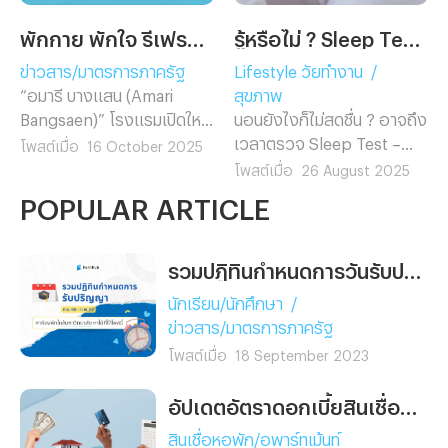
พักกาย พักใจ รีเฟรชชีวิต ที่ ‘อมารี บางแสน’ จุดหมายใหม่ใกล้กรุงเทพฯ
รู้หรือไม่ ? Sleep Test เบิกประกันสังคมได้แล้วนะ
ข่าวสาร/มาตรการภาครัฐ
Lifestyle วัยทำงาน
/
“อมารี บางแสน (Amari
สุขภาพ
Bangsaen)” โรงแรมเปิดใหม่
นอนยังไงก็ไม่สดชื่น ? อาจถึง
ริมทะเลบางแสน ในเครือ ออ
เวลาตรวจ Sleep Test –
โพสต์เมื่อ
16 October 2025
นิกซ์ ฮอสพิทาลิตี้ กรุ๊ป
ตอนนี้ใช้สิทธิประกันสังคมได้
โพสต์เมื่อ
26 August 2025
(ONYX Hospitality Group)
แล้ว ไม่ต้องจ่ายเอง
POPULAR ARTICLE
บริษัทบริหารจัดการโรงแรม
และรีสอร์ตชั้นนำของภูมิภาค
เอเชียตะวันออกเฉียงใต้ ที่
รวมปฏิทินกำหนดการวันรับปริญญาของมหาวิทยาลัยช่วงเดือน ก.ย. 2566 - ก.พ. 2567
ดูแลทั้งโรงแรม รีสอร์ต
นักเรียน/นักศึกษา
/
เซอร์วิสอพาร์ตเมนต์ และ
ข่าวสาร/มาตรการภาครัฐ
ที่พักอาศัยระดับหรู ได้รับการ
โพสต์เมื่อ
18 September 2023
ตอบรับอย่างอบอุ่นตั้งแต่เปิด
ตัวในเดือนมิถุนายนที่ผ่านมา
อัปเดตอัตราดอกเบี้ยสินเชื่อธุรกิจหอพัก อพาร์ทเม้นท์ มิ.ย. 2565
โรงแรมอมารี บางแสน กำลัง
ก้าวขึ้นเป็น แลนด์มาร์กใหม่
สินเชื่อหอพัก/อพาร์ทเม้นท์