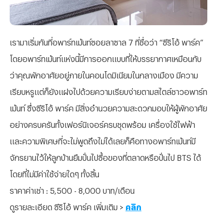
เรามาเริ่มกันที่อพาร์ทเม้นท์ซอยลาซาล 7 ที่ชื่อว่า “ซีริโอ้ พาร์ค”
โดยอพาร์ทเม้นท์แห่งนี้มีการออกแบบที่ให้บรรยากาศเหมือนกับ
ว่าคุณพักอาศัยอยู่ภายในคอนโดมิเนียมในกลางเมือง มีความ
เรียบหรูแต่ก็ยังแฝงไปด้วยความเรียบง่ายตามสไตล์ชาวอพาร์ท
เม้นท์ ซึ่งซีริโอ้ พาร์ค มีสิ่งอำนวยความสะดวกมอบให้ผู้พักอาศัย
อย่างครบครันทั้งเฟอร์นิเจอร์ครบชุดพร้อม เครื่องใช้ไฟฟ้า
และความพิเศษที่จะไม่พูดถึงไม่ได้เลยก็คือทางอพาร์ทเม้นท์มี
จักรยานไว้ให้ลูกบ้านยืมปั่นไปซื้อของที่ตลาดหรือปั่นไป BTS ได้
โดยที่ไม่มีค่าใช้จ่ายใดๆ ทั้งสิ้น
ราคาค่าเช่า : 5,500 - 8,000 บาท/เดือน
ดูรายละเอียด ซีริโอ้ พาร์ค เพิ่มเติม >
คลิก