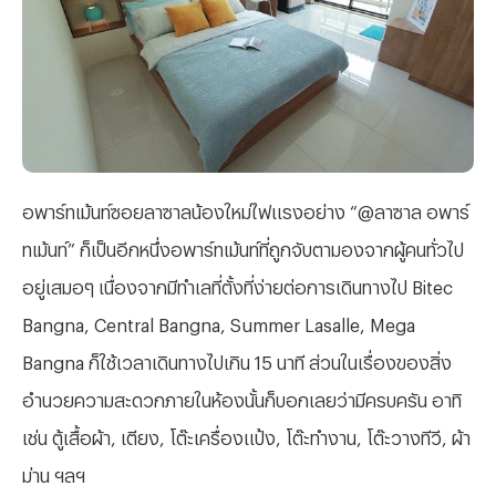
อพาร์ทเม้นท์ซอยลาซาลน้องใหม่ไฟแรงอย่าง “@ลาซาล อพาร์
ทเม้นท์” ก็เป็นอีกหนึ่งอพาร์ทเม้นท์ที่ถูกจับตามองจากผู้คนทั่วไป
อยู่เสมอๆ เนื่องจากมีทำเลที่ตั้งที่ง่ายต่อการเดินทางไป Bitec
Bangna, Central Bangna, Summer Lasalle, Mega
Bangna ก็ใช้เวลาเดินทางไปเกิน 15 นาที ส่วนในเรื่องของสิ่ง
อำนวยความสะดวกภายในห้องนั้นก็บอกเลยว่ามีครบครัน อาทิ
เช่น ตู้เสื้อผ้า, เตียง, โต๊ะเครื่องแป้ง, โต๊ะทำงาน, โต๊ะวางทีวี, ผ้า
ม่าน ฯลฯ