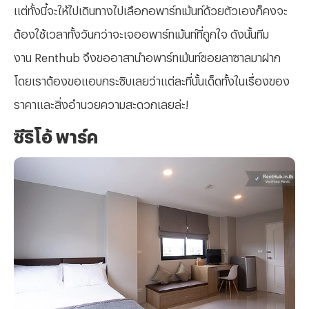
แต่ทั้งนี้จะให้ไปเดินทางไปเลือกอพาร์ทเม้นท์ด้วยตัวเองก็คงจะ
ต้องใช้เวลาทั้งวันกว่าจะเจออพาร์ทเม้นท์ที่ถูกใจ ดังนั้นทีม
งาน Renthub จึงขออาสานำอพาร์ทเม้นท์ซอยลาซาลมาฝาก
โดยเราต้องขอแอบกระซิบเลยว่าแต่ละที่นั้นเด็ดทั้งในเรื่องของ
ราคาและสิ่งอำนวยความสะดวกเลยล่ะ!
ซีริโอ้ พาร์ค