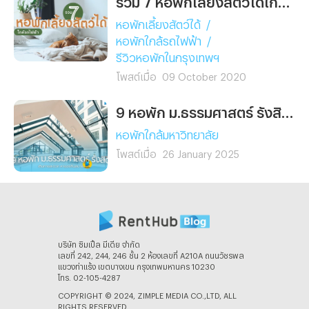
หอพักเลี้ยงสัตว์ได้
/
หอพักใกล้รถไฟฟ้า
/
รีวิวหอพักในกรุงเทพฯ
โพสต์เมื่อ
09 October 2020
9 หอพัก ม.ธรรมศาสตร์ รังสิต เดินทางสะดวก หาของกินสบาย!
หอพักใกล้มหาวิทยาลัย
โพสต์เมื่อ
26 January 2025
บริษัท ซิมเปิ้ล มีเดีย จํากัด
เลขที่ 242, 244, 246 ชั้น 2 ห้องเลขที่ A210A ถนนวัชรพล
แขวงท่าแร้ง เขตบางเขน กรุงเทพมหานคร 10230
โทร. 02-105-4287
COPYRIGHT © 2024, ZIMPLE MEDIA CO.,LTD, ALL
RIGHTS RESERVED.