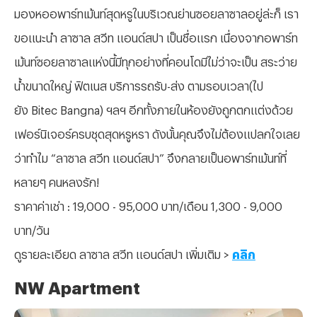
มองหออพาร์ทเม้นท์สุดหรูในบริเวณย่านซอยลาซาลอยู่ล่ะก็ เรา
ขอแนะนำ ลาซาล สวีท แอนด์สปา เป็นชื่อแรก เนื่องจากอพาร์ท
เม้นท์ซอยลาซาลแห่งนี้มีทุกอย่างที่คอนโดมีไม่ว่าจะเป็น สระว่าย
น้ำขนาดใหญ่ ฟิตเนส บริการรถรับ-ส่ง ตามรอบเวลา(ไป
ยัง Bitec Bangna) ฯลฯ อีกทั้งภายในห้องยังถูกตกแต่งด้วย
เฟอร์นิเจอร์ครบชุดสุดหรูหรา ดังนั้นคุณจึงไม่ต้องแปลกใจเลย
ว่าทำไม “ลาซาล สวีท แอนด์สปา” จึงกลายเป็นอพาร์ทเม้นท์ที่
หลายๆ คนหลงรัก!
ราคาค่าเช่า : 19,000 - 95,000 บาท/เดือน 1,300 - 9,000
บาท/วัน
ดูรายละเอียด ลาซาล สวีท แอนด์สปา เพิ่มเติม >
คลิก
NW Apartment