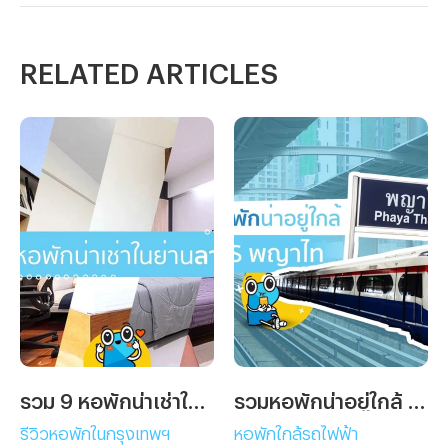
RELATED ARTICLES
รวม 9 หอพักน่าเช่าในย่านลาดกระบัง
รวมหอพักน่าอยู่ใกล้ BTS พญาไท
รีวิวหอพักในกรุงเทพฯ
หอพักใกล้รถไฟฟ้า