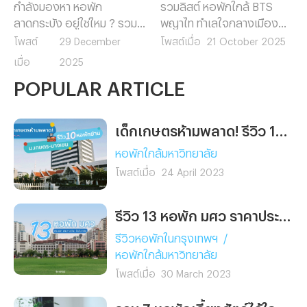
กำลังมองหา หอพัก
รวมลิสต์ หอพักใกล้ BTS
ลาดกระบัง อยู่ใช่ไหม ? รวม 9
พญาไท ทำเลใจกลางเมือง
หอพักน่าเช่าใกล้แหล่งเรียน
เดินทางสะดวก ใกล้ทั้ง
โพสต์
29 December
โพสต์เมื่อ
21 October 2025
และที่ทำงาน เดินทางสะดวก
รถไฟฟ้า มหาวิทยาลัย และ
เมื่อ
2025
ใกล้มหาวิทยาลัยและสนามบิน
ออฟฟิศ เหมาะสำหรับคน
POPULAR ARTICLE
สุวรรณภูมิ พร้อมสิ่งอำนวย
ทำงานและนักศึกษาที่อยากพัก
ความสะดวกครบ เลือกหอที่ใช่
ในย่านพญาไท
สำหรับคุณได้ที่นี่
เด็กเกษตรห้ามพลาด! รีวิว 10 หอพักย่าน ม.เกษตร บางเขน หอไหนใช่ เลือกไว้ก่อนเข้าเรียนเลย
หอพักใกล้มหาวิทยาลัย
โพสต์เมื่อ
24 April 2023
รีวิว 13 หอพัก มศว ราคาประหยัด เดินทางง่าย ใกล้มหาลัยฯ นิดเดียว
รีวิวหอพักในกรุงเทพฯ
/
หอพักใกล้มหาวิทยาลัย
โพสต์เมื่อ
30 March 2023
รวม 7 หอพักเลี้ยงสัตว์ได้ใกล้รถไฟฟ้า