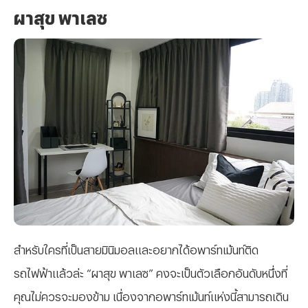
ผาสุข พาเลซ
สำหรับใครที่เป็นสายมินิมอลและอยากได้อพาร์ทเม้นท์ติด
รถไฟฟ้าแล้วล่ะ “ผาสุข พาเลซ” คงจะเป็นตัวเลือกอันดับหนึ่งที่
คุณไม่ควรจะมองข้าม เนื่องจากอพาร์ทเม้นท์แห่งนี้สามารถเดิน