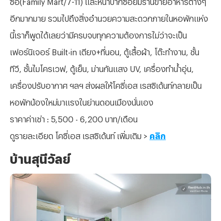
ซื้อ(Family Mart/7-11) และหน้าปากซอยมีร้านขายอาหารต่างๆ
อีกมากมาย รวมไปถึงสิ่งอำนวยความสะดวกภายในหอพักแห่ง
นี้เราก็พูดได้เลยว่ามีครบจบทุกความต้องการไม่ว่าจะเป็น
เฟอร์นิเจอร์ Built-in เตียง+ที่นอน, ตู้เสื้อผ้า, โต๊ะทำงาน, ชั้น
ทีวี, ชั้นไมโครเวฟ, ตู้เย็น, ม่านกันแสง UV, เครื่องทำน้ำอุ่น,
เครื่องปรับอากาศ ฯลฯ ส่งผลให้โคซี่เอส เรสซิเด้นท์กลายเป็น
หอพักน้องใหม่มาแรงในย่านดอนเมืองนั่นเอง
ราคาค่าเช่า : 5,500 - 6,200 บาท/เดือน
ดูรายละเอียด โคซี่เอส เรสซิเด้นท์ เพิ่มเติม >
คลิก
บ้านสุนีวัลย์