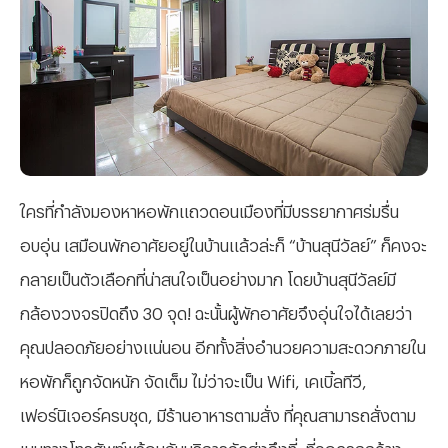
ใครที่กำลังมองหาหอพักแถวดอนเมืองที่มีบรรยากาศร่มรื่น
อบอุ่น เสมือนพักอาศัยอยู่ในบ้านแล้วล่ะก็ “บ้านสุนีวัลย์” ก็คงจะ
กลายเป็นตัวเลือกที่น่าสนใจเป็นอย่างมาก โดยบ้านสุนีวัลย์มี
กล้องวงจรปิดถึง 30 จุด! ฉะนั้นผู้พักอาศัยจึงอุ่นใจได้เลยว่า
คุณปลอดภัยอย่างแน่นอน อีกทั้งสิ่งอำนวยความสะดวกภายใน
หอพักก็ถูกจัดหนัก จัดเต็ม ไม่ว่าจะเป็น Wifi, เคเบิ้ลทีวี,
เฟอร์นิเจอร์ครบชุด, มีร้านอาหารตามสั่ง ที่คุณสามารถสั่งตาม
เมนูทางโทรศัพท์พร้อมกับบริการจัดส่งถึงที่, ที่จอดรถกว้าง