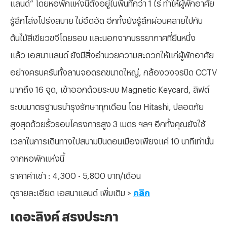
แลนด์” โดยหอพักแห่งนี้ตั้งอยู่ในพื้นที่กว่า 1 ไร่ ทำให้ผู้พักอาศัย
รู้สึกโล่งโปร่งสบาย ไม่อึดอัด อีกทั้งยังรู้สึกผ่อนคลายไปกับ
ต้นไม้สีเขียวขจีโดยรอบ และนอกจากบรรยากาศที่ยืนหนึ่ง
แล้ว เอสนาแลนด์ ยังมีสิ่งอำนวยความสะดวกให้แก่ผู้พักอาศัย
อย่างครบครันทั้งลานจอดรถขนาดใหญ่, กล้องวงจรปิด CCTV
มากถึง 16 จุด, เข้าออกด้วยระบบ Magnetic Keycard, ลิฟต์
ระบบมาตรฐานรบำรุงรักษาทุกเดือน โดย Hitashi, ปลอดภัย
สูงสุดด้วยรั้วรอบโครงการสูง 3 เมตร ฯลฯ อีกทั้งคุณยังใช้
เวลาในการเดินทางไปสนามบินดอนเมืองเพียงแค่ 10 นาทีเท่านั้น
จากหอพักแห่งนี้
ราคาค่าเช่า : 4,300 - 5,800 บาท/เดือน
ดูรายละเอียด เอสนาแลนด์ เพิ่มเติม >
คลิก
เดอะลิงค์ สรงประภา