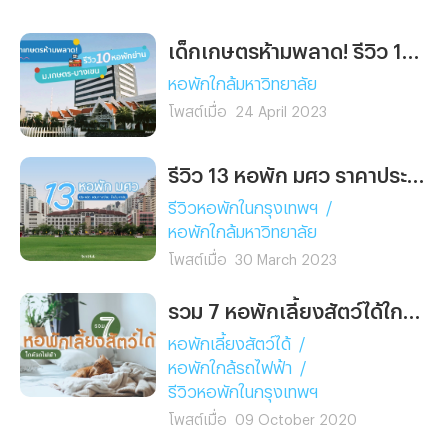
ความสะดวกครบ เลือกหอที่ใช่
ในย่านพญาไท
สำหรับคุณได้ที่นี่
เด็กเกษตรห้ามพลาด! รีวิว 10 หอพักย่าน ม.เกษตร บางเขน หอไหนใช่ เลือกไว้ก่อนเข้าเรียนเลย
หอพักใกล้มหาวิทยาลัย
โพสต์เมื่อ
24 April 2023
รีวิว 13 หอพัก มศว ราคาประหยัด เดินทางง่าย ใกล้มหาลัยฯ นิดเดียว
รีวิวหอพักในกรุงเทพฯ
/
หอพักใกล้มหาวิทยาลัย
โพสต์เมื่อ
30 March 2023
รวม 7 หอพักเลี้ยงสัตว์ได้ใกล้รถไฟฟ้า
หอพักเลี้ยงสัตว์ได้
/
หอพักใกล้รถไฟฟ้า
/
รีวิวหอพักในกรุงเทพฯ
โพสต์เมื่อ
09 October 2020