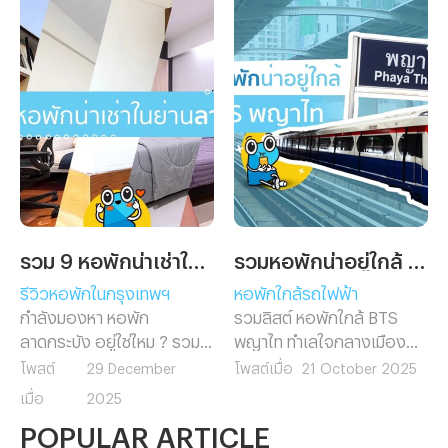
รวม 9 หอพักน่าเช่าในย่านลาดกระบัง
รวมหอพักน่าอยู่ใกล้ BTS พญาไท
รีวิวหอพักในกรุงเทพฯ
หอพักใกล้รถไฟฟ้า
กำลังมองหา หอพัก
รวมลิสต์ หอพักใกล้ BTS
ลาดกระบัง อยู่ใช่ไหม ? รวม 9
พญาไท ทำเลใจกลางเมือง
หอพักน่าเช่าใกล้แหล่งเรียน
เดินทางสะดวก ใกล้ทั้ง
โพสต์
29 December
โพสต์เมื่อ
21 October 2025
และที่ทำงาน เดินทางสะดวก
รถไฟฟ้า มหาวิทยาลัย และ
เมื่อ
2025
ใกล้มหาวิทยาลัยและสนามบิน
ออฟฟิศ เหมาะสำหรับคน
POPULAR ARTICLE
สุวรรณภูมิ พร้อมสิ่งอำนวย
ทำงานและนักศึกษาที่อยากพัก