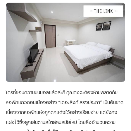
ใครที่ชอบความมินิมอลแล้วล่ะก็ คุณคงจะต้องห้ามพลาดกับ
หอพักแถวดอนเมืองอย่าง “เดอะลิงค์ สรงประภา” เป็นอันขาด
เนื่องจากหอพักแห่งถูกตกแต่งไว้อย่างเรียบง่าย แต่ยังคง
แฝงไว้ซึ่งลูกเล่นตามสไตล์คนสมัยใหม่ โดยสิ่งอำนวนความ