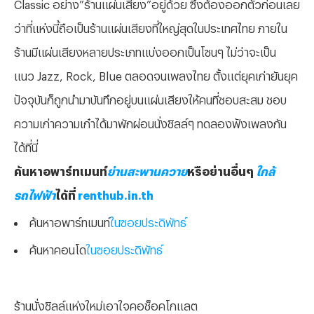
Classic อย่าง”ร้านแผ่นเสียง”อยู่ด้วย ซึ่งต้องออกตัวก่อนเลย
ว่าที่แห่งนี้ถือเป็นร้านแผ่นเสียงที่ใหญ่สุดในประเทศไทย ภายใน
ร้านมีแผ่นเสียงหลายประเภทแบ่งออกเป็นโซนๆ ไม่ว่าจะเป็น
แนว Jazz, Rock, Blue ตลอดจนเพลงไทย ตั้งแต่ยุคเก่ายันยุค
ปัจจุบันก็ถูกนำมาบันทึกอยู่บนแผ่นเสียงให้คนที่ชอบสะสม ชอบ
ความเก่าความเก๋าได้มาพักผ่อนนั่งชิลล์ๆ ทดลองฟังเพลงกัน
ได้ที่นี่
ค้นหาอพาร์ทเมนท์
ย่านสะพานควาย
หรือย่านอื่นๆ
ใกล้
รถไฟฟ้า
ได้ที่
renthub.in.th
ค้นหาอพาร์ทเมนท์
ในซอยประดิพัทธ์
ค้นหาคอนโด
ในซอยประดิพัทธ์
ร้านนั่งชิลล์แห่งใหม่เอาใจคอช็อคโกแลต