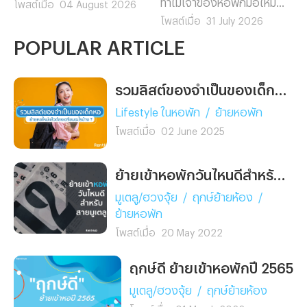
แต่งตามง่ายไม่ต้องรีโนเวท
ทำไมเจ้าของหอพักมือใหม่
โพสต์เมื่อ
04 August 2026
พร้อมแนะนำ 5 Gadget เกม
ต้องรู้ก่อนยื่นภาษี พร้อมวิธี
โพสต์เมื่อ
31 July 2026
มิ่งตัวท็อป ช่วยอัปเกรดห้อง
คำนวณ อัตราค่าเสื่อมตาม
POPULAR ARTICLE
คอมให้ดูโปรในงบสุดคุ้ม
กฎหมาย และตัวอย่างจริงที่
เข้าใจง่าย อ่านจบทำเองได้
เลย
รวมลิสต์ของจำเป็นของเด็กหอ ย้ายหอใหม่แล้วต้องเตรียมอะไรบ้าง ?
Lifestyle ในหอพัก
/
ย้ายหอพัก
โพสต์เมื่อ
02 June 2025
ย้ายเข้าหอพักวันไหนดีสำหรับสายมูเตลู
มูเตลู/ฮวงจุ้ย
/
ฤกษ์ย้ายห้อง
/
ย้ายหอพัก
โพสต์เมื่อ
20 May 2022
ฤกษ์ดี ย้ายเข้าหอพักปี 2565
มูเตลู/ฮวงจุ้ย
/
ฤกษ์ย้ายห้อง