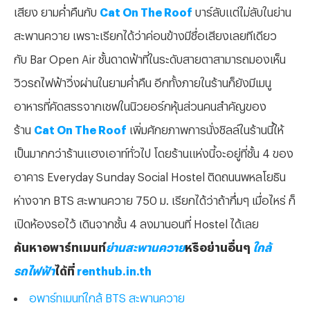
เสียง ยามค่ำคืนกับ
Cat On The Roof
บาร์ลับแต่ไม่ลับในย่าน
สะพานควาย เพราะเรียกได้ว่าค่อนข้างมีชื่อเสียงเลยทีเดียว
กับ Bar Open Air ชั้นดาดฟ้าที่ในระดับสายตาสามารถมองเห็น
วิวรถไฟฟ้าวิ่งผ่านในยามค่ำคืน อีกทั้งภายในร้านก็ยังมีเมนู
อาหารที่คัดสรรจากเชฟในนิวยอร์กหุ้นส่วนคนสำคัญของ
ร้าน
Cat On The Roof
เพิ่มศักยภาพการนั่งชิลล์ในร้านนี้ให้
เป็นมากกว่าร้านแฮงเอาท์ทั่วไป โดยร้านแห่งนี้จะอยู่ที่ชั้น 4 ของ
อาคาร Everyday Sunday Social Hostel ติดถนนพหลโยธิน
ห่างจาก BTS สะพานควาย 750 ม. เรียกได้ว่าถ้ากึ่มๆ เมื่อไหร่ ก็
เปิดห้องรอไว้ เดินจากชั้น 4 ลงมานอนที่ Hostel ได้เลย
ค้นหาอพาร์ทเมนท์
ย่านสะพานควาย
หรือย่านอื่นๆ
ใกล้
รถไฟฟ้า
ได้ที่
renthub.in.th
อพาร์ทเมนท์ใกล้ BTS สะพานควาย