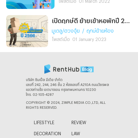
โพสต์เมื่อ
01 March 2022
เปิดฤกษ์ดี ย้ายเข้าหอพักปี 2566
มูเตลู/ฮวงจุ้ย
/
ฤกษ์ย้ายห้อง
โพสต์เมื่อ
01 January 2023
บริษัท ซิมเปิ้ล มีเดีย จํากัด
เลขที่ 242, 244, 246 ชั้น 2 ห้องเลขที่ A210A ถนนวัชรพล
แขวงท่าแร้ง เขตบางเขน กรุงเทพมหานคร 10230
โทร. 02-105-4287
COPYRIGHT © 2024, ZIMPLE MEDIA CO.,LTD, ALL
RIGHTS RESERVED.
LIFESTYLE
REVIEW
DECORATION
LAW