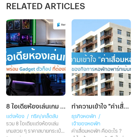
RELATED ARTICLES
8 ไอเดียห้องเล่นเกม พร้อม Gadget ตัวท็อปที่ต้องมี!
ทำความเข้าใจ "ค่าเสื่อมหอพัก" ฉบับเจ้าของกิจการหอพักอพาร์ทเม้นท์มือใหม่
แต่งห้อง
/
ทริค/เคล็ดลับ
ธุรกิจหอพัก
/
รวม 8 ไอเดียแต่งห้องเล่น
เจ้าของหอพัก
เกมสวย ๆ ราคาสบายกระเป๋า
ค่าเสื่อมหอพัก คืออะไร ?