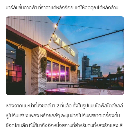
บาร์ลับชั้นดาดฟ้า ที่ราคาแค่หลักร้อย แต่ให้วิวคุณได้หลักล้าน
หลังจากแนะนำที่นั่งชิลล์มา 2 ที่แล้ว ทั้งในรูปแบบไลฟ์สไตล์ชิลล์
หูไปกับเสียงเพลง หรือชิลล์ๆ ละมุนปากไปกับรสชาติเครื่องดื่ม
ช็อคโกแล็ต ทีนี้ก็มาถึงอีกหนึ่งสถานที่สำหรับคนที่หลงรักแสง สี