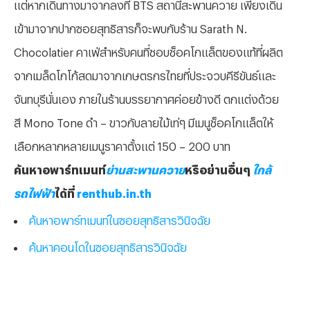
แต่หากเดินทางมาจากลงที่ BTS สถานีสะพานควาย เพียงเดิน
เข้ามาจากปากซอยสุทธิสารก็จะพบกับร้าน Sarath N.
Chocolatier คาเฟ่สำหรับคนที่ชอบช็อคโกแล็ตของแท้ที่ผลิต
จากเมล็ดโกโก้สดมาจากเกษตรกรไทยที่ประจวบคีรีขันธ์และ
จันทบุรีนั่นเอง ภายในร้านบรรยากาศค่อยข้างดี ตกแต่งด้วย
สี Mono Tone ดำ – ขาวกับลายไม้เท่ๆ มีเมนูช็อคโกแล็ตให้
เลือกหลากหลายเมนูราคาตั้งแต่ 150 – 200 บาท
ค้นหาอพาร์ทเมนท์
ย่านสะพานควาย
หรือย่านอื่นๆ
ใกล้
รถไฟฟ้า
ได้ที่
renthub.in.th
ค้นหาอพาร์ทเมนท์ในซอยสุทธิสารวินิจฉัย
ค้นหาคอนโดในซอยสุทธิสารวินิจฉัย