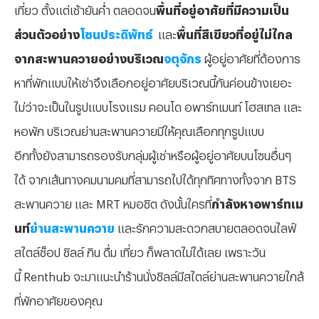
เที่ยว ตั้งแต่เช้ายันค่ำ ตลอดจน
พื้นที่อยู่อาศัยที่มีความเป็น
ส่วนตัวอย่าง
โซนประดิพัทธ์
และ
พื้นที่สีเขียวที่อยู่ไม่ไกล
จากสะพานควายอย่างบริเวณ
จตุจักร
ผู้อยู่อาศัยที่ต้องการ
หาที่พักแบบให้เช่าจึงเลือกอยู่อาศัยบริเวณนี้กันค่อนข้างเยอะ
ไม่ว่าจะเป็นในรูปแบบโรงแรม คอนโด อพาร์ทเมนท์ โฮสเทล และ
หอพัก บริเวณย่านสะพานควายมีให้คุณเลือกทุกรูปแบบ
อีกทั้งยังสามารถรองรับกลุ่มผู้เช่าหรือผู้อยู่อาศัยบนโซนอื่นๆ
ได้ จากเส้นทางคมนามคมที่สามารถไปได้ทุกทิศทางทั้งจาก BTS
สะพานควาย และ MRT หมอชิต ดังนั้นใครที่
กำลังหาอพาร์ทเม
นท์
ย่านสะพานควาย
และรักความสะดวกสบายตลอดจนไลฟ์
สไตล์ช็อป ชิลล์ กิน ดื่ม เที่ยว ก็พลาดไม่ได้เลย เพราะวัน
นี้ Renthub จะมาแนะนำร้านนั่งชิลล์มีสไตล์ย่านสะพานควายใกล้
ที่พักอาศัยของคุณ