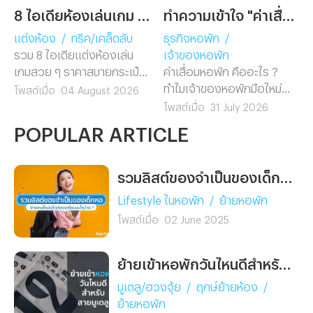
8 ไอเดียห้องเล่นเกม พร้อม Gadget ตัวท็อปที่ต้องมี!
ทำความเข้าใจ "ค่าเสื่อมหอพัก" ฉบับเจ้าของกิจการหอพักอพาร์ทเม้นท์มือใหม่
แต่งห้อง
/
ทริค/เคล็ดลับ
ธุรกิจหอพัก
/
รวม 8 ไอเดียแต่งห้องเล่น
เจ้าของหอพัก
เกมสวย ๆ ราคาสบายกระเป๋า
ค่าเสื่อมหอพัก คืออะไร ?
แต่งตามง่ายไม่ต้องรีโนเวท
ทำไมเจ้าของหอพักมือใหม่
โพสต์เมื่อ
04 August 2026
พร้อมแนะนำ 5 Gadget เกม
ต้องรู้ก่อนยื่นภาษี พร้อมวิธี
โพสต์เมื่อ
31 July 2026
มิ่งตัวท็อป ช่วยอัปเกรดห้อง
คำนวณ อัตราค่าเสื่อมตาม
POPULAR ARTICLE
คอมให้ดูโปรในงบสุดคุ้ม
กฎหมาย และตัวอย่างจริงที่
เข้าใจง่าย อ่านจบทำเองได้
เลย
รวมลิสต์ของจำเป็นของเด็กหอ ย้ายหอใหม่แล้วต้องเตรียมอะไรบ้าง ?
Lifestyle ในหอพัก
/
ย้ายหอพัก
โพสต์เมื่อ
02 June 2025
ย้ายเข้าหอพักวันไหนดีสำหรับสายมูเตลู
มูเตลู/ฮวงจุ้ย
/
ฤกษ์ย้ายห้อง
/
ย้ายหอพัก