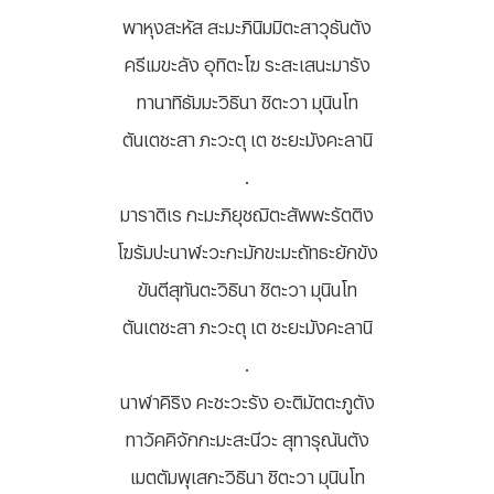
พาหุงสะหัส สะมะภินิมมิตะสาวุธันตัง
ครีเมขะลัง อุทิตะโฆ ระสะเสนะมารัง
ทานาทิธัมมะวิธินา ชิตะวา มุนินโท
ตันเตชะสา ภะวะตุ เต ชะยะมังคะลานิ
.
มาราติเร กะมะภิยุชฌิตะสัพพะรัตติง
โฆรัมปะนาฬะวะกะมักขะมะถัทธะยักขัง
ขันตีสุทันตะวิธินา ชิตะวา มุนินโท
ตันเตชะสา ภะวะตุ เต ชะยะมังคะลานิ
.
นาฬาคิริง คะชะวะรัง อะติมัตตะภูตัง
ทาวัคคิจักกะมะสะนีวะ สุทารุณันตัง
เมตตัมพุเสกะวิธินา ชิตะวา มุนินโท