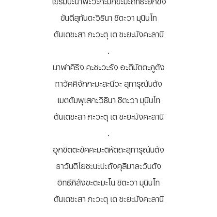
ขันตีสุทันตะวิธินา ชิตะวา มุนินโท
ตันเตชะสา ภะวะตุ เต ชะยะมังคะลานิ
.
นาฬาคิริง คะชะวะรัง อะติมัตตะภูตัง
ทาวัคคิจักกะมะสะนีวะ สุทารุณันตัง
เมตตัมพุเสกะวิธินา ชิตะวา มุนินโท
ตันเตชะสา ภะวะตุ เต ชะยะมังคะลานิ
.
อุกขิตตะขัคคะมะติหัตถะสุทารุณันตัง
ธาวันติโยชะนะปะถังคุลิมาละวันตัง
อิทธีภิสังขะตะมะโน ชิตะวา มุนินโท
ตันเตชะสา ภะวะตุ เต ชะยะมังคะลานิ
.