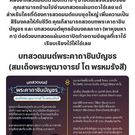
คุณสามารถข้ามไปอ่านบทสวดแผ่เมตตาได้เลย แต่
สำหรับใครที่ต้องการสวดมนต์แบบชุดใหญ่ เพิ่มความเป็น
สิริมงคลให้กับชีวิต คุณก็สามารถสวดบทพระคาถาชิน
บัญชร และ บทสวดมนต์พุทธชัยมงคลคาถา (พาหุงมหา
กา) ต่อด้วยบทสวดแผ่เมตตาปิดท้ายตามข้อมูลที่เราได้
เรียบเรียงไว้ให้ได้เลย
บทสวดมนต์พระคาถาชินบัญชร
(สมเด็จพระพุฒาจารย์ โต พรหมรังสี)