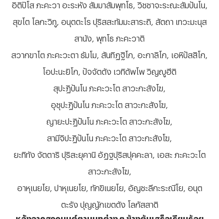
อิติปิโส ภะคะวา อะระหัง สัมมาสัมพุทโธ, วิชชาจะระณะสัมปันโน,
สุขโต โลกะวิทู, อนุตตะโร ปุริสสะทัมมะสาระถิ, สัตถา เทวะมะนุส
สานัง, พุทโธ ภะคะวาติ
สวากขาโต ภะคะวะตา ธัมโม, สันทิฏฐิโก, อะกาลิโก, เอหิปัสสิโก,
โอปะนะยิโก, ปัจจัตตัง เวทิตัพโพ วิญญูฮีติ
สุปะฏิปันโน ภะคะวะโต สาวะกะสังโฆ,
อุชุปะฏิปันโน ภะคะวะโต สาวะกะสังโฆ,
ญายะปะฏิปันโน ภะคะวะโต สาวะกะสังโฆ,
สามีจิปะฏิปันโน ภะคะวะโต สาวะกะสังโฆ,
ยะทิทัง จัตตาริ ปุริสะยุคานิ อัฏฐปุริสปุคคะลา, เอสะ ภะคะวะโต
สาวะกะสังโฆ,
อาหุเนยโย, ปาหุเนยโย, ทักขิเนยโย, อัญชะลีกะระณีโย, อนุต
ตะรัง ปุญญักเขตตัง โลกัสสาติ
หลังจากสวดมนต์ตามบทต่าง ๆ ข้างต้นเสร็จเรียบร้อย