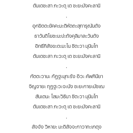
ตันเตชะสา ภะวะตุ เต ชะยะมังคะลานิ
.
อุกขิตตะขัคคะมะติหัตถะสุทารุณันตัง
ธาวันติโยชะนะปะถังคุลิมาละวันตัง
อิทธีภิสังขะตะมะโน ชิตะวา มุนินโท
ตันเตชะสา ภะวะตุ เต ชะยะมังคะลานิ
.
กัตตะวานะ กัฏฐะมุทะรัง อิวะ คัพภินียา
จิญจายะ ทุฏฐะวะจะนัง ชะยะกายะมัชเฌ
สันเตนะ โสมะวิธินา ชิตะวา มุนินโท
ตันเตชะสา ภะวะตุ เต ชะยะมังคะลานิ
.
สัจจัง วิหายะ มะติสัจจะกาวาทะเกตุง