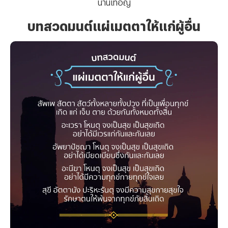
นานเทอญ
บทสวดมนต์แผ่เมตตาให้แก่ผู้อื่น