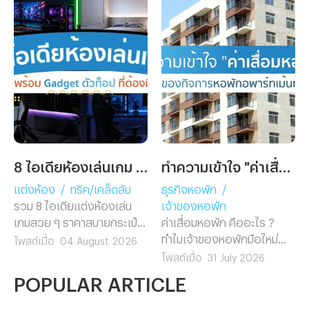
8 ไอเดียห้องเล่นเกม พร้อม Gadget ตัวท็อปที่ต้องมี!
ทำความเข้าใจ "ค่าเสื่อมหอพัก" ฉบับเจ้าของกิจการหอพักอพาร์ทเม้นท์มือใหม่
แต่งห้อง
/
ทริค/เคล็ดลับ
ธุรกิจหอพัก
/
รวม 8 ไอเดียแต่งห้องเล่น
เจ้าของหอพัก
เกมสวย ๆ ราคาสบายกระเป๋า
ค่าเสื่อมหอพัก คืออะไร ?
แต่งตามง่ายไม่ต้องรีโนเวท
ทำไมเจ้าของหอพักมือใหม่
โพสต์เมื่อ
04 August 2026
พร้อมแนะนำ 5 Gadget เกม
ต้องรู้ก่อนยื่นภาษี พร้อมวิธี
โพสต์เมื่อ
31 July 2026
มิ่งตัวท็อป ช่วยอัปเกรดห้อง
คำนวณ อัตราค่าเสื่อมตาม
POPULAR ARTICLE
คอมให้ดูโปรในงบสุดคุ้ม
กฎหมาย และตัวอย่างจริงที่
เข้าใจง่าย อ่านจบทำเองได้