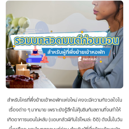
สำหรับใครที่พึ่งย้ายเข้าหอพักแห่งใหม่ คงจะมีความกังวลใจใน
เรื่องต่าง ๆ มากมาย เพราะยังรู้สึกไม่คุ้นชินกับสถานที่จนทำให้
เกิดอาการนอนไม่หลับ (แอบกลัวผีกันใช่ไหมล่ะ อิอิ) ดังนั้นในวัน
นี้เราจึงจะขอนำบทสวดมนต์ก่อน สำหรับผู้ที่พึ่งย้ายเข้าหอพัก