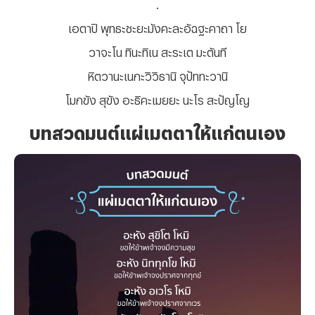
.
เอตาปิ พุทธะชะยะมังคะละอัฉฐะคาถา โย
วาจะโน ทินะทิเน สะระเต มะตันที
หิตวานะเนกะวิวิธานิ จุปัททะวานิ
โมกขัง สุขัง อะธิคะเมยยะ นะโร สะปัญโญ
บทสวดมนต์แผ่เมตตาให้แก่ตนเอง