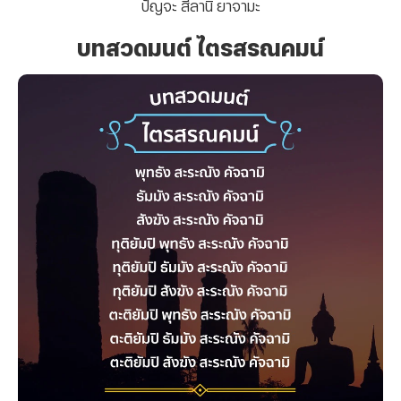
ปัญจะ สีลานิ ยาจามะ
บทสวดมนต์ ไตรสรณคมน์