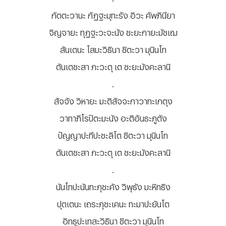
กัตตะวานะ กัฏฐะมุทะรัง อิวะ คัพภินียา
จิญจายะ ทุฏฐะวะจะนัง ชะยะกายะมัชเฌ
สันเตนะ โสมะวิธินา ชิตะวา มุนินโท
ตันเตชะสา ภะวะตุ เต ชะยะมังคะลานิ
.
สัจจัง วิหายะ มะติสัจจะกาวาทะเกตุง
วาทาภิโรปิตะมะนัง อะติอันธะภูตัง
ปัญญาปะทีปะชะลิโต ชิตะวา มุนินโท
ตันเตชะสา ภะวะตุ เต ชะยะมังคะลานิ
.
นันโทปะนันทะภุชะคัง วิพุธัง มะหิทธิง
ปุตเตนะ เถระภุชะเคนะ ทะมาปะยันโต
อิทธูปะเทสะวิธินา ชิตะวา มุนินโท