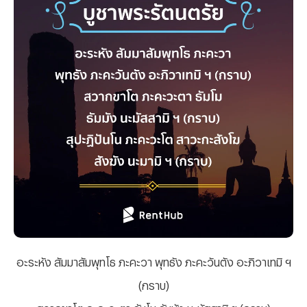
อะระหัง สัมมาสัมพุทโธ ภะคะวา พุทธัง ภะคะวันตัง อะภิวาเทมิ ฯ
(กราบ)
สวากขาโต ภะคะวะตา ธัมโม ธัมมัง นะมัสสามิ ฯ (กราบ)