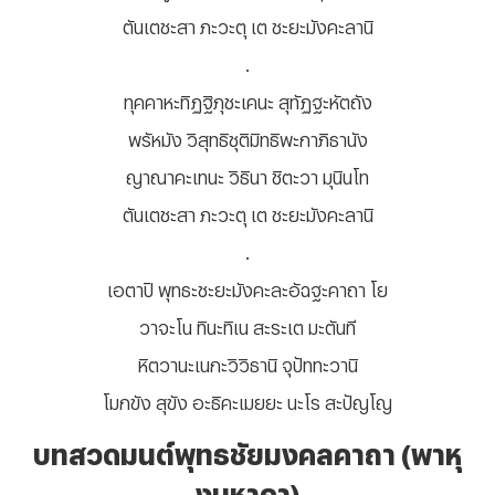
ตันเตชะสา ภะวะตุ เต ชะยะมังคะลานิ
.
ทุคคาหะทิฏฐิภุชะเคนะ สุทัฏฐะหัตถัง
พรัหมัง วิสุทธิชุติมิทธิพะกาภิธานัง
ญาณาคะเทนะ วิธินา ชิตะวา มุนินโท
ตันเตชะสา ภะวะตุ เต ชะยะมังคะลานิ
.
เอตาปิ พุทธะชะยะมังคะละอัฉฐะคาถา โย
วาจะโน ทินะทิเน สะระเต มะตันที
หิตวานะเนกะวิวิธานิ จุปัททะวานิ
โมกขัง สุขัง อะธิคะเมยยะ นะโร สะปัญโญ
บทสวดมนต์พุทธชัยมงคลคาถา (พาหุ
งมหากา)