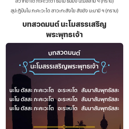
สุปะฏิปันโน ภะคะวะโต สาวะกะสังโฆ สังฆัง นะมามิ ฯ (กราบ)
บทสวดมนต์ นะโมสรรเสริญ
พระพุทธเจ้า