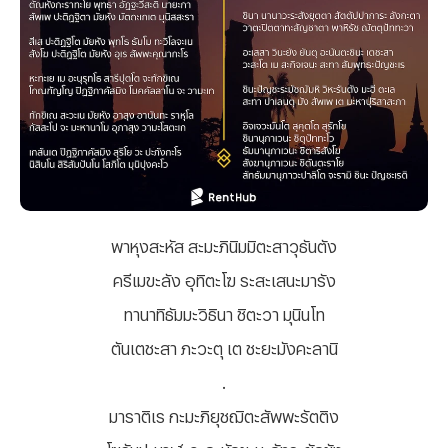
พาหุงสะหัส สะมะภินิมมิตะสาวุธันตัง
ครีเมขะลัง อุทิตะโฆ ระสะเสนะมารัง
ทานาทิธัมมะวิธินา ชิตะวา มุนินโท
ตันเตชะสา ภะวะตุ เต ชะยะมังคะลานิ
.
มาราติเร กะมะภิยุชฌิตะสัพพะรัตติง
โฆรัมปะนาฬะวะกะมักขะมะถัทธะยักขัง