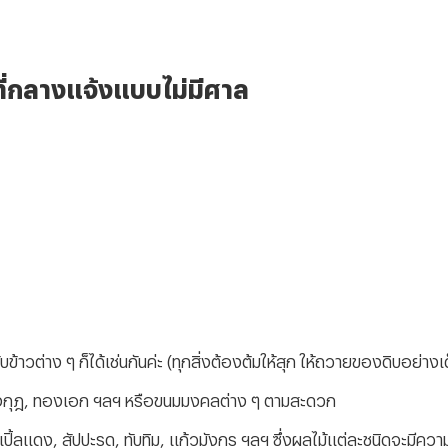
าที่กลางแจ้งแบบไม่มีศาล
กับข้าวต่าง ๆ ก็ได้เช่นกันค่ะ (ทุกสิ่งต้องต้มให้สุก ให้ถวายของดิบอย่าง
งกุฎ, ทองเอก ฯลฯ
หรือขนมมงคลต่าง ๆ ตามสะดวก
ปิ้ลแดง, สัปปะรด, ทับทิม, แก้วมังกร ฯลฯ ซึ่งผลไม้แต่ละชนิดจะมีความห