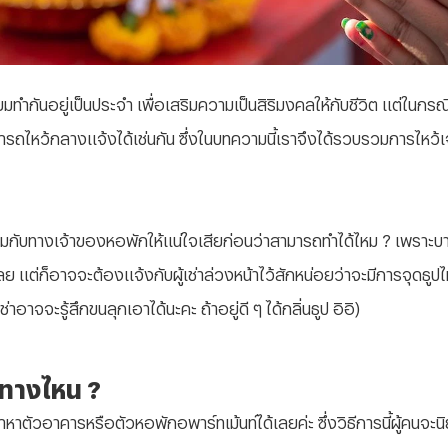
ิยมทำกันอยู่เป็นประจำ เพื่อเสริมความเป็นสิริมงคลให้กับชีวิต แต่ในกรณี
มารถไหว้กลางแจ้งได้เช่นกัน ซึ่งในบทความนี้เราจึงได้รวบรวมการไหว้เ
ามกับทางเจ้าของหอพักให้แน่ใจเสียก่อนว่าสามารถทำได้ไหม ? เพราะบางค
่ก็อาจจะต้องแจ้งกับผู้เช่าล่วงหน้าไว้สักหน่อยว่าจะมีการจุดธูปไหว้เจ้
่าอาจจะรู้สึกขนลุกเอาได้นะคะ ถ้าอยู่ดี ๆ ได้กลิ่นธูป อิอิ)
ันทางไหน ?
าหาตัวอาคารหรือตัวหอพักอพาร์ทเม้นท์ได้เลยค่ะ ซึ่งวิธีการนี้ผู้คนจะนิ