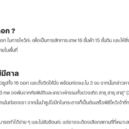
่ดอก ?
 ในการไหว้ค่ะ เพื่อเป็นการสักการะเทพ 16 ชั้นฟ้า 15 ชั้นดิน และให้สิ่งศั
ยในพื้นที่
่มีศาล
ธูปทั้ง 16 ดอก และตั้งจิตให้นิ่ง พร้อมท่องนะโม 3 จบ จากนั้นกล่าวคาถ
 ภพ จงพ้นจากภัยพิบัติและเคราะห์กรรมทั้งปวงเถิด สาธุ สาธุ สาธุ" (3 จบ
ทเม้นท์ของเรา จากนั้นนำธูปไปปักในกระถางก็เป็นอันเสร็จพิธีไหว้เจ้าที่
สามารถทำได้ง่าย ๆ และไม่ซับซ้อนค่ะ แต่อาจจะต้องเลือกสถานที่ที่เหมาะ