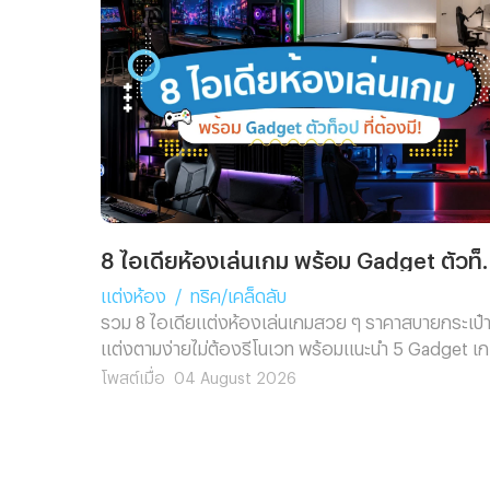
8 ไอเดียห้องเล่นเกม 
แต่งห้อง
/
ทริค/เคล็ดลับ
รวม 8 ไอเดียแต่งห้องเล่นเกมสวย ๆ ราคาสบายกระเป๋
แต่งตามง่ายไม่ต้องรีโนเวท พร้อมแนะนำ 5 Gadget เ
มิ่งตัวท็อป ช่วยอัปเกรดห้องคอมให้ดูโปรในงบสุดคุ้ม
โพสต์เมื่อ
04 August 2026