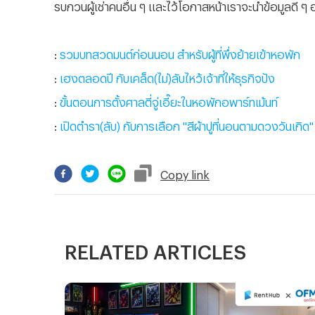
รบกวนผู้เช่าคนอื่น ๆ และไว้โอกาสหน้าเราจะนำข้อมูลดี ๆ
:
รวมบทสวดมนต์ก่อนนอน สำหรับผู้ที่พึ่งย้ายเข้าหอพัก
:
เฮงตลอดปี กับเคล็ด(ไม่)ลับไหว้เจ้าที่ให้ธุรกิจปัง
:
ขั้นตอนการตั้งศาลตี่จู่เอี๊ยะในหอพักอพาร์ทเม้นท์
:
เปิดตำรา(ลับ) กับการเลือก "สีผ้าปูที่นอนตามดวงวันเกิด"
Copy
link
RELATED ARTICLES