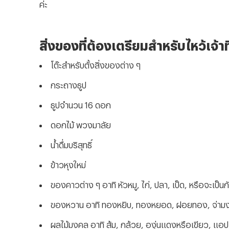
ค่ะ
สิ่งของที่ต้องเตรียมสำหรับไหว้เจ้
โต๊ะสำหรับตั้งสิ่งของต่าง ๆ
กระถางธูป
ธูปจำนวน 16 ดอก
ดอกไม้ พวงมาลัย
น้ำดื่มบริสุทธิ์
ข้าวหุงใหม่
ของคาวต่าง ๆ อาทิ หัวหมู
, ไก่, ปลา, เป็ด, หรือจะเป็น
ของหวาน อาทิ ทองหยิบ
, ทองหยอด, ฝอยทอง, จ่าม
ผลไม้มงคล อาทิ ส้ม
, กล้วย, องุ่นแดงหรือเขียว, แอปเ