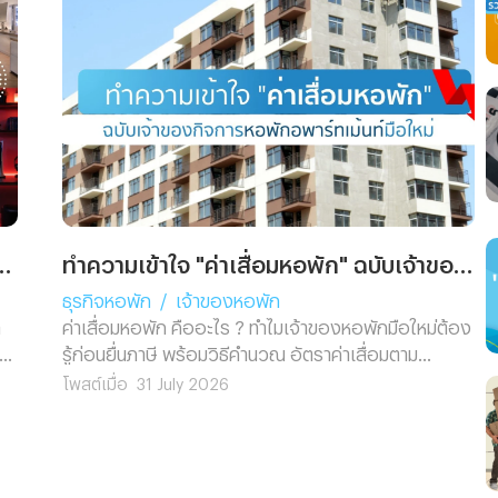
พร้อม Gadget ตัวท็อปที่ต้องมี!
ทำความเข้าใจ "ค่าเสื่อมหอพัก" ฉบับเจ้าของกิจการหอพักอพาร์ทเม้นท์มือใหม่
ธุรกิจหอพัก
/
เจ้าของหอพัก
า
ค่าเสื่อมหอพัก คืออะไร ? ทำไมเจ้าของหอพักมือใหม่ต้อง
กม
รู้ก่อนยื่นภาษี พร้อมวิธีคำนวณ อัตราค่าเสื่อมตาม
กฎหมาย และตัวอย่างจริงที่เข้าใจง่าย อ่านจบทำเองได้
โพสต์เมื่อ
31 July 2026
เลย