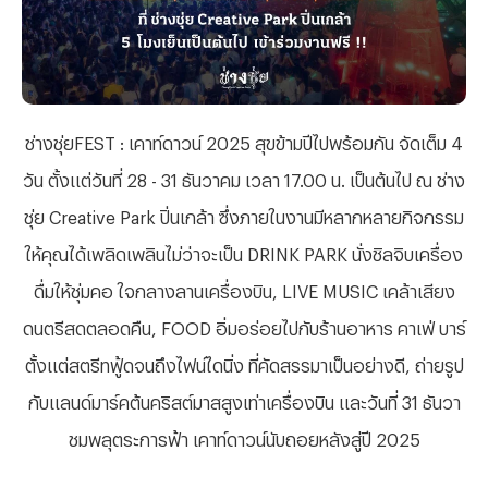
ช่างชุ่ย
FEST : เคาท์ดาวน์ 2025 สุขข้ามปีไปพร้อมกัน จัดเต็ม 4
วัน ตั้งแต่วันที่ 28 - 31 ธันวาคม เวลา 17.00 น. เป็นต้นไป ณ ช่าง
ชุ่ย Creative Park ปิ่นเกล้า ซึ่งภายในงานมีหลากหลายกิจกรรม
ให้คุณได้เพลิดเพลินไม่ว่าจะเป็น
DRINK PARK นั่งชิลจิบเครื่อง
ดื่มให้ชุ่มคอ ใจกลางลานเครื่องบิน, LIVE MUSIC เคล้าเสียง
ดนตรีสดตลอดคืน, FOOD อิ่มอร่อยไปกับร้านอาหาร คาเฟ่ บาร์
ตั้งแต่สตรีทฟู้ดจนถึงไฟน์ไดนิ่ง ที่คัด
สรร
มาเป็นอย่างดี
, ถ่ายรูป
กับแลนด์มาร์คต้นคริสต์มาสสูงเท่าเครื่องบิน และวันที่ 31 ธันวา
ชมพลุตระการฟ้า เคาท์ดาวน์นับถอยหลังสู่ปี 2025