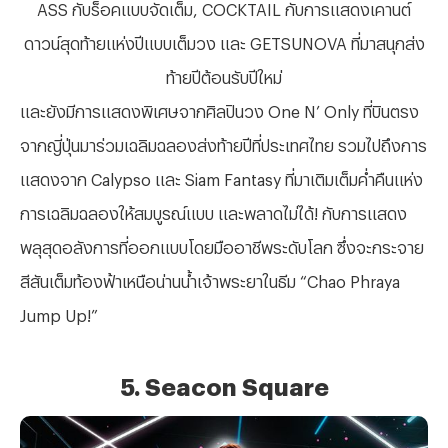
ASS กับร็อคแบบจัดเต็ม, COCKTAIL กับการแสดงเคานต์
ดาวน์สุดท้ายแห่งปีแบบเต็มวง และ GETSUNOVA ที่มาสนุกส่ง
ท้ายปีต้อนรับปีใหม่
และยังมีการแสดงพิเศษจากศิลปินวง
One N’ Only ที่บินตรง
จากญี่ปุ่นมาร่วมเฉลิมฉลองส่งท้ายปีที่ประเทศไทย รวมไปถึงการ
แสดงจาก Calypso และ Siam Fantasy ที่มาเติมเต็มค่ำคืนแห่ง
การเฉลิมฉลองให้สมบูรณ์แบบ และ
พลาดไม่ได้! กับการแสดง
พลุสุดอลังการที่ออกแบบโดยมืออาชีพระดับโลก ซึ่งจะกระจาย
สีสันเต็มท้องฟ้าเหนือน่านน้ำเจ้าพระยาในธีม
“Chao Phraya
Jump Up!”
5. Seacon Square