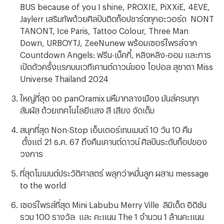
BUS because of you I shine, PROXIE, PiXXiE, 4EVE,
Jaylerr เสริมทัพด้วยศิลปินติดท็อปชาร์ตทุกอะวอร์ด NONT
TANONT, Ice Paris, Tattoo Colour, Three Man
Down, URBOYTJ, ZeeNunew พร้อมเซอร์ไพรส์จาก
Countdown Angels: ฟรีน-เบ็คกี้, หลิงหลิง-ออม และการ
เปิดตัวครั้งแรกบนเวทีเคานต์ดาวน์ของ โอปอล สุชาตา Miss
Universe Thailand 2024
ใหญ่ที่สุด จอ
panOramix มหึมากลางเมือง มันส์ครบทุก
สัมผัส ด้วยเทคโนโลยีแสง สี เสียง จัดเต็ม
สนุกที่สุด
Non-Stop เอ็นเตอร์เทนเมนต์ 10 วัน 10 คืน
ตั้งแต่ 21 ธ.ค. 67 ถึงคืนเคานต์ดาวน์ ศิลปินระดับท็อปของ
วงการ
ที่สุดโมเมนต์ประวัติศาสตร์ พลุกว่าหมื่นลูก ผสาน
message
to the world
เซอร์ไพรส์ที่สุด
Mini Labubu Merry Ville ลิมิเต็ด อิดิชัน
รวม 100 รางวัล และ คะแนน The 1 จำนวน 1 ล้านคะแนน