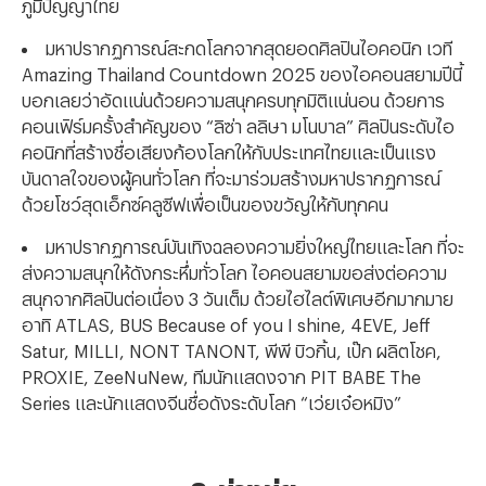
ภูมิปัญญาไทย
มหาปรากฏการณ์สะกดโลกจากสุดยอดศิลปินไอคอนิก
เวที
Amazing Thailand Countdown 2025 ของไอคอนสยามปีนี้
บอกเลยว่าอัดแน่นด้วยความสนุกครบทุกมิติแน่นอน ด้วยการ
คอนเฟิร์มครั้งสำคัญของ “ลิซ่า ลลิษา มโนบาล” ศิลปินระดับไอ
คอนิกที่สร้างชื่อเสียงก้องโลกให้กับประเทศไทยและเป็นแรง
บันดาลใจของผู้คนทั่วโลก ที่จะมาร่วมสร้างมหาปรากฏการณ์
ด้วยโชว์สุดเอ็กซ์คลูซีฟเพื่อเป็นของขวัญให้กับทุกคน
มหาปรากฏการณ์บันเทิงฉลองความยิ่งใหญ่ไทยและโลก ที่จะ
ส่งความสนุกให้ดังกระหึ่มทั่วโลก ไอคอนสยามขอส่งต่อความ
สนุกจากศิลปินต่อเนื่อง
3 วันเต็ม ด้วยไฮไลต์พิเศษอีกมากมาย
อาทิ ATLAS, BUS Because of you I shine, 4EVE, Jeff
Satur, MILLI, NONT TANONT, พีพี บิวกิ้น, เป๊ก ผลิตโชค,
PROXIE, ZeeNuNew, ทีมนักแสดงจาก PIT BABE The
Series และนักแสดงจีนชื่อดังระดับโลก “เว่ยเจ๋อหมิง”
3. ช่างชุ่ย