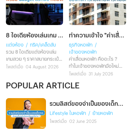
8 ไอเดียห้องเล่นเกม พร้อม Gadget ตัวท็อปที่ต้องมี!
ทำความเข้าใจ "ค่าเสื่อมหอพัก" ฉบับเจ้าของกิจการหอพักอพาร์ทเม้นท์มือใหม่
แต่งห้อง
/
ทริค/เคล็ดลับ
ธุรกิจหอพัก
/
รวม 8 ไอเดียแต่งห้องเล่น
เจ้าของหอพัก
เกมสวย ๆ ราคาสบายกระเป๋า
ค่าเสื่อมหอพัก คืออะไร ?
แต่งตามง่ายไม่ต้องรีโนเวท
ทำไมเจ้าของหอพักมือใหม่
โพสต์เมื่อ
04 August 2026
พร้อมแนะนำ 5 Gadget เกม
ต้องรู้ก่อนยื่นภาษี พร้อมวิธี
โพสต์เมื่อ
31 July 2026
มิ่งตัวท็อป ช่วยอัปเกรดห้อง
คำนวณ อัตราค่าเสื่อมตาม
POPULAR ARTICLE
คอมให้ดูโปรในงบสุดคุ้ม
กฎหมาย และตัวอย่างจริงที่
เข้าใจง่าย อ่านจบทำเองได้
เลย
รวมลิสต์ของจำเป็นของเด็กหอ ย้ายหอใหม่แล้วต้องเตรียมอะไรบ้าง ?
Lifestyle ในหอพัก
/
ย้ายหอพัก
โพสต์เมื่อ
02 June 2025