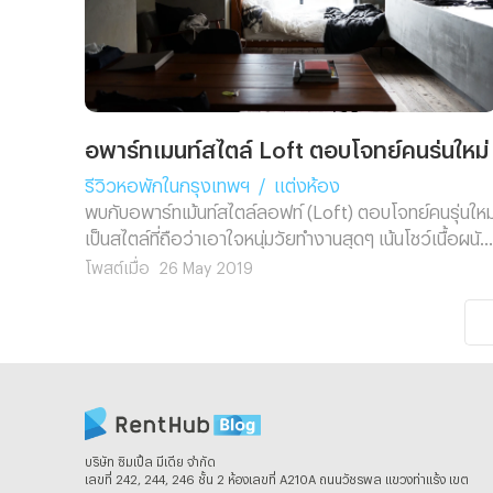
อพาร์ทเมนท์สไตล์ Loft ตอบโจทย์คนรุ่นใหม่
รีวิวหอพักในกรุงเทพฯ
/
แต่งห้อง
พบกับอพาร์ทเม้นท์สไตล์ลอฟท์ (Loft) ตอบโจทย์คนรุ่นใหม่
เป็นสไตล์ที่ถือว่าเอาใจหนุ่มวัยทำงานสุดๆ เน้นโชว์เนื้อผนัง
แบบดิบ ๆ หรือพื้นปูนเปลือย ใช้โทนสีไม่มาก แต่มีสไตล์และ
โพสต์เมื่อ
26 May 2019
โปร่งโล่งสบาย
บริษัท ซิมเปิ้ล มีเดีย จํากัด
เลขที่ 242, 244, 246 ชั้น 2 ห้องเลขที่ A210A ถนนวัชรพล แขวงท่าแร้ง เขต