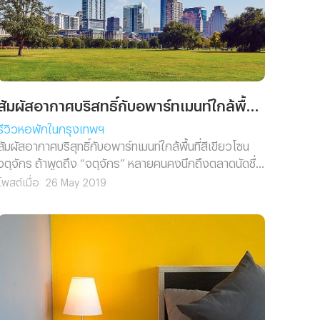
สัมผัสอากาศบริสุทธิ์กับอพาร์ทเมนท์ใกล้พื้นที่สีเขียวโซนจตุจักร
รีวิวหอพักในกรุงเทพฯ
สัมผัสอากาศบริสุทธิ์กับอพาร์ทเมนท์ใกล้พื้นที่สีเขียวโซน
จตุจักร ถ้าพูดถึง “จตุจักร” หลายคนคงนึกถึงตลาดนัดชื่อ
ดังใจกลางเมือง แหล่งรวมไลฟ์สไตล์ ที่กิน ที่เที่ยว ที่เปิดให้
โพสต์เมื่อ
26 May 2019
บริการตั้งแต่เช้ายันเย็น คราคร่ำไปด้วยนักท่องเที่ยวชาว
ไทยและชาวต่างชาติ แต่รู้หรือไม่ว่านอกจากสถานที่ท่อง
เที่ยวไลฟ์สไตล์ช้อปปิ้งแล้ว จตุจักรยังถือเป็น “ปอดของ
กรุงเทพฯ” เพราะปัจจุบันจตุจักรมีพื้นที่สีเขียวมากที่สุดใน
เมือง อีกทั้งในอนาคตจะมีโครงการรวมสวนสาธารณะเข้า
ด้วยกันถึง 4 สวน รวมพื้นที่กว่า 735 ไร่ ระบบคมนาคมก็
สะดวกสบาย จตุจักรจึงเป็นอีกหนึ่งพื้นที่ที่น่าอยู่อาศัยที่สุด
ใจกลางกรุงเทพฯ