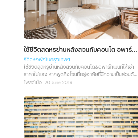
ใช้ชีวิตสุดหรูย่านหลังสวนกับคอนโด อพาร์ทเมนท์ให้เช่าราคาไม่แรง
รีวิวหอพักในกรุงเทพฯ
ใช้ชีวิตสุดหรูย่านหลังสวนกับคอนโด&อพาร์ทเมนท์ให้เช่า
ราคาไม่แรง หากพูดถึงโซนที่อยู่อาศัยที่มีความเป็นส่วนตัว
สูง ค่อนข้างสงบและสะดวกสบายที่สุดในเมือง หลายคนค
โพสต์เมื่อ
20 June 2019
นึกไม่ออกว่าที่ไหน เพราะพื้นที่ในเมืองส่วนใหญ่ก็จะมีความ
ครึกครื้นและเต็มไปด้วยผู้คน แต่ยังมีอยู่หนึ่งย่านที่ไม่เป็น
เช่นนั้น และนั่นคงเป็นที่ไหนไปไม่ได้นอกจากทำเล“หลังสวน”
หนึ่งในถนนที่เชื่อมต่อย่านธุรกิจเอาไว้ด้วยกันทั้งสุขุมวิท
สาทร สีลม อีกทั้งยังมีเส้นทางคมนาคมทั้งรถไฟฟ้า
ทางด่วน ช่วยอำนวยความสะดวกในการเดินทาง ด้วยเหตุนี
เองทำเลหลังสวนจึงเต็มไปด้วยการปล่อยเช่าคอนโด และ