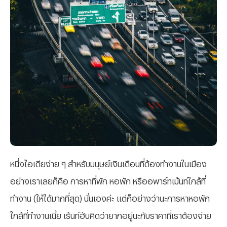
หนึ่งไอเดียง่าย ๆ สำหรับมนุษย์เงินเดือนที่ต้องทำงานในเมือง
อย่างเราเลยก็คือ การหาที่พัก หอพัก หรืออพาร์ทเม้นท์ใกล้ที่
ทำงาน (ให้ได้มากที่สุด) นั่นเองค่ะ แต่ก็อย่างว่านะการหาหอพัก
ใกล้ที่ทำงานเนี้ย เร้นท์ฮับคิดว่ายากอยู่นะกับราคาที่เราต้องจ่าย