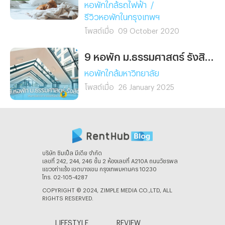
หอพักใกล้รถไฟฟ้า
/
รีวิวหอพักในกรุงเทพฯ
โพสต์เมื่อ
09 October 2020
9 หอพัก ม.ธรรมศาสตร์ รังสิต เดินทางสะดวก หาของกินสบาย!
หอพักใกล้มหาวิทยาลัย
โพสต์เมื่อ
26 January 2025
บริษัท ซิมเปิ้ล มีเดีย จํากัด
เลขที่ 242, 244, 246 ชั้น 2 ห้องเลขที่ A210A ถนนวัชรพล
แขวงท่าแร้ง เขตบางเขน กรุงเทพมหานคร 10230
โทร. 02-105-4287
COPYRIGHT © 2024, ZIMPLE MEDIA CO.,LTD, ALL
RIGHTS RESERVED.
LIFESTYLE
REVIEW