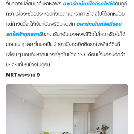
งั้นลองเปลี่ยนมาค้นหาหอพัก
อพาร์ทเม้นท์ใกล้รถไฟฟ้า
กันดูดี
กว่า เผื่อจะช่วยประหยัดทั้งเวลาและราคาเช่าลงไปได้อีกหน่อย
แต่ถ้าวันนี้จะให้เร้นท์ฮับพรีวิวหอพัก
อพาร์ทเม้นท์รัศมีรอบ
รถไฟฟ้าทุกสถานี
นะคะ เร้นท์ฮับเองคงพรีวิวไม่ไหว หรือไม่ได้
นอนแน่ ๆ เลย งั้นขอเป็น 3 สถานียอดฮิตติดรถไฟฟ้าใต้ดินที่
เพื่อน ๆ ชอบค้นหากันมากที่สุดในช่วง 2-3 เดือนนี้กันก่อนดีกว่า
นะ จะมีที่ไหนบ้างไปดูกัน
MRT พระราม 9