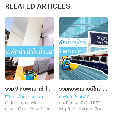
RELATED ARTICLES
รวม 9 หอพักน่าเช่าในย่านลาดกระบัง
รวมหอพักน่าอยู่ใกล้ BTS พญาไท
รีวิวหอพักในกรุงเทพฯ
หอพักใกล้รถไฟฟ้า
กำลังมองหา หอพัก
รวมลิสต์ หอพักใกล้ BTS
ลาดกระบัง อยู่ใช่ไหม ? รวม 9
พญาไท ทำเลใจกลางเมือง