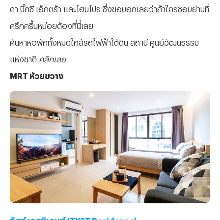
ดา บิ๊กซี เอ็กตร้า และโฮมโปร ซึ่งขอบอกเลยว่าถ้าใครชอบย่านที่
ครึกครื้นหน่อยต้องที่นี่เลย
ค้นหาหอพักทั้งหมดใกล้รถไฟฟ้าใต้ดิน สถานี ศูนย์วัฒนธรรม
แห่งชาติ
คลิกเลย
MRT ห้วยขวาง
ทิสท์ เรสซิเดนซ์ (TYST Residence)