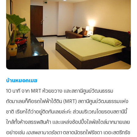
บ้านหมอกเมฆ
10 นาที จาก MRT ห้วยขวาง และสถานีศูนย์วัฒนธรรม
ถัดมาเลยก็คือรถไฟฟ้าใต้ดิน (MRT) สถานีศูนย์วัฒนธรรมแห่ง
ชาติ เรียกได้ว่าอยู่ติดกันเลยล่ะค่ะ ส่วนบริเวณโดยรอบสถานีนี้
ใกล้ทั้งห้างสรรพสินค้า และแหล่งช้อปปิ้งไลฟ์สไตล์มากมายเลย
อย่างเช่น
เอสพลานาดรัชดา
ตลาดนัดรถไฟรัชดา เดอะสตรีทรัช