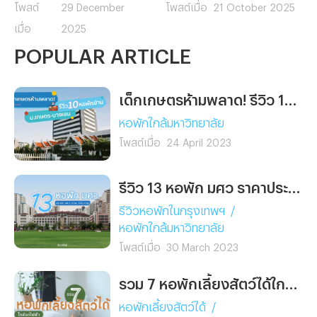
หอพักน่าเช่าใกล้แหล่งเรียน
เดินทางสะดวก ใกล้ทั้ง
โพสต์
29 December
โพสต์เมื่อ
21 October 2025
และที่ทำงาน เดินทางสะดวก
รถไฟฟ้า มหาวิทยาลัย และ
เมื่อ
2025
ใกล้มหาวิทยาลัยและสนามบิน
ออฟฟิศ เหมาะสำหรับคน
POPULAR ARTICLE
สุวรรณภูมิ พร้อมสิ่งอำนวย
ทำงานและนักศึกษาที่อยากพัก
ความสะดวกครบ เลือกหอที่ใช่
ในย่านพญาไท
สำหรับคุณได้ที่นี่
เด็กเกษตรห้ามพลาด! รีวิว 10 หอพักย่าน ม.เกษตร บางเขน หอไหนใช่ เลือกไว้ก่อนเข้าเรียนเลย
หอพักใกล้มหาวิทยาลัย
โพสต์เมื่อ
24 April 2023
รีวิว 13 หอพัก มศว ราคาประหยัด เดินทางง่าย ใกล้มหาลัยฯ นิดเดียว
รีวิวหอพักในกรุงเทพฯ
/
หอพักใกล้มหาวิทยาลัย
โพสต์เมื่อ
30 March 2023
รวม 7 หอพักเลี้ยงสัตว์ได้ใกล้รถไฟฟ้า
หอพักเลี้ยงสัตว์ได้
/