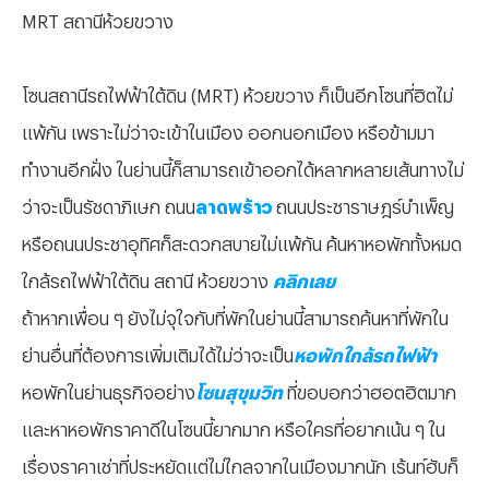
MRT สถานีห้วยขวาง
โซนสถานีรถไฟฟ้าใต้ดิน (MRT) ห้วยขวาง ก็เป็นอีกโซนที่ฮิตไม่
แพ้กัน เพราะไม่ว่าจะเข้าในเมือง ออกนอกเมือง หรือข้ามมา
ทำงานอีกฝั่ง ในย่านนี้ก็สามารถเข้าออกได้หลากหลายเส้นทางไม่
ว่าจะเป็นรัชดาภิเษก ถนน
ลาดพร้าว
ถนนประชาราษฎร์บำเพ็ญ
หรือถนนประชาอุทิศก็สะดวกสบายไม่แพ้กัน ค้นหาหอพักทั้งหมด
ใกล้รถไฟฟ้าใต้ดิน สถานี ห้วยขวาง
คลิกเลย
ถ้าหากเพื่อน ๆ ยังไม่จุใจกับที่พักในย่านนี้สามารถค้นหาที่พักใน
ย่านอื่นที่ต้องการเพิ่มเติมได้ไม่ว่าจะเป็น
หอพักใกล้รถไฟฟ้า
หอพักในย่านธุรกิจอย่าง
โซนสุขุมวิท
ที่ขอบอกว่าฮอตฮิตมาก
และหาหอพักราคาดีในโซนนี้ยากมาก หรือใครที่อยากเน้น ๆ ใน
เรื่องราคาเช่าที่ประหยัดแต่ไม่ไกลจากในเมืองมากนัก เร้นท์ฮับก็