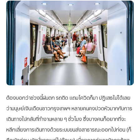
ต้องบอกว่าช่วงนี้ฝนตก รถติด แถมโควิดก็มา ปฏิเสธไม่ได้เลย
ว่ามนุษย์เงินเดือนชาวกรุงเทพฯ หลายคนคงปวดหัวมากกับการ
เดินทางไปกลับที่ทำงานหลาย ๆ ชั่วโมง ซึ่งบางคนก็อยากที่จะ
หลีกเลี่ยงการเดินทางด้วยระบบขนส่งสาธารณะออกไปก่อน (ก็
คือพักก่อน พักนั่งรถเมล์ไปก๊อนน) เนื่องจากว่าเรายังคงต้อง