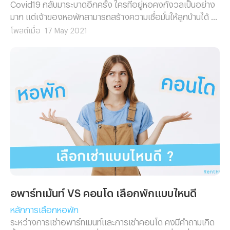
Covid19 กลับมาระบาดอีกครั้ง ใครที่อยู่หอคงกังวลเป็นอย่าง
มาก แต่เจ้าของหอพักสามารถสร้างความเชื่อมั่นให้ลูกบ้านได้ ไป
ดูวิธีการป้องกันในหอพักกัน
โพสต์เมื่อ
17 May 2021
อพาร์ทเม้นท์ VS คอนโด เลือกพักแบบไหนดี
หลักการเลือกหอพัก
ระหว่างการเช่าอพาร์ทเมนท์และการเช่าคอนโด คงมีคำถามเกิด