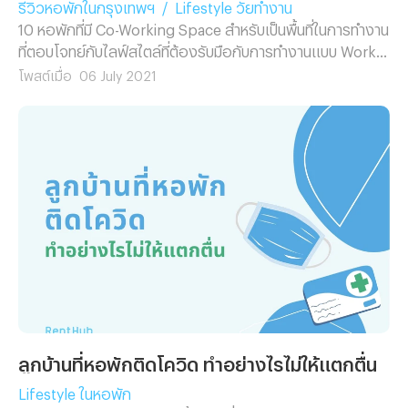
รีวิวหอพักในกรุงเทพฯ
/
Lifestyle วัยทำงาน
โทรแจ้ง 199 กันด้วยนะคะ สำหรับเพื่อน ๆ คนไหนที่มีแพลนจะ
10 หอพักที่มี Co-Working Space สำหรับเป็นพื้นที่ในการทำงาน
ย้ายหอพักแต่ยังหาหอพักที่ถูกใจไม่ได้สักที ลองค้นหาบน
ที่ตอบโจทย์กับไลฟ์สไตล์ที่ต้องรับมือกับการทำงานแบบ Work
เว็บไซต์ Renthub.in.th ได้เลยนะคะ เรามีหอพักให้คุณเลือก
from home
โพสต์เมื่อ
06 July 2021
มากกว่า 15,000 แห่งทั่วไทย Renthub ฝากติดตามบทความอื่น
ๆ ที่น่าสนใจได้ที่ Renthub Blog
ลูกบ้านที่หอพักติดโควิด ทำอย่างไรไม่ให้แตกตื่น
Lifestyle ในหอพัก