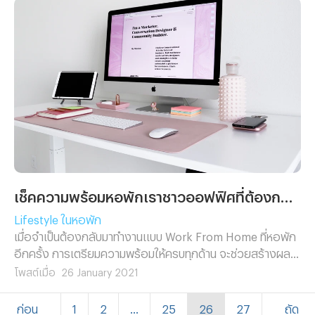
เช็คความพร้อมหอพักเราชาวออฟฟิศที่ต้องกลับมา Work From Home อีกครั้ง
Lifestyle ในหอพัก
เมื่อจำเป็นต้องกลับมาทำงานแบบ Work From Home ที่หอพัก
อีกครั้ง การเตรียมความพร้อมให้ครบทุกด้าน จะช่วยสร้างผล
งานออกมาดี ไม่มีปัญหาและยังสะดวกสบายกว่าเดิมด้วย
โพสต์เมื่อ
26 January 2021
ก่อน
1
2
...
25
26
27
ถัด