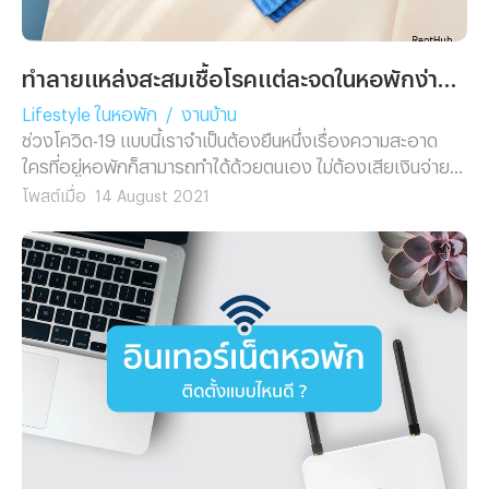
ทำลายแหล่งสะสมเชื้อโรคแต่ละจุดในหอพักง่าย ๆ ไม่ต้องพึ่งแม่บ้าน
Lifestyle ในหอพัก
/
งานบ้าน
ช่วงโควิด-19 แบบนี้เราจำเป็นต้องยืนหนึ่งเรื่องความสะอาด
ใครที่อยู่หอพักก็สามารถทำได้ด้วยตนเอง ไม่ต้องเสียเงินจ่าย
แม่บ้านให้สิ้นเปลือง
โพสต์เมื่อ
14 August 2021