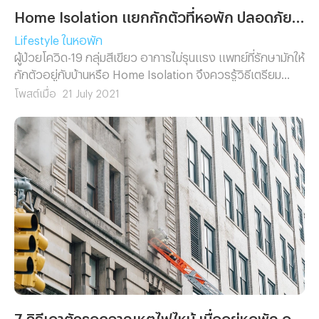
Home Isolation แยกกักตัวที่หอพัก ปลอดภัยไหม ต้องเตรียมตัวอย่างไรบ้าง?
Lifestyle ในหอพัก
ผู้ป่วยโควิด-19 กลุ่มสีเขียว อาการไม่รุนแรง แพทย์ที่รักษามักให้
กักตัวอยู่กับบ้านหรือ Home Isolation จึงควรรู้วิธีเตรียม
ตนเองให้พร้อม ลดการแพร่เชื้อกับผู้อื่น
โพสต์เมื่อ
21 July 2021
7 วิธีเอาตัวรอดจากเหตุไฟไหม้ เมื่ออยู่หอพัก อพาร์ทเม้นท์