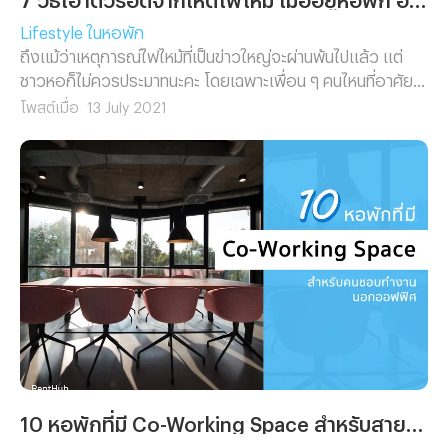
Lifestyle ในหอพัก
ถึงแม้ว่าเหตุการณ์ไฟไหม้ที่เป็นข่าวใหญ่จะผ่านพ้นไปแล้ว แต่
ชาวหอก็ไม่ควรประมาทนะคะ โดยเฉพาะเพื่อน ๆ คนไหนที่อาศัย
อยู่ในหอพัก อพาร์ทเม้นท์ หรือคอนโดที่มีขนาดใหญ่หลายชั้น ก็
โพสต์เมื่อ
13 July 2021
ควรที่จะหมั่นตรวจสอบบริเวณพื้นที่ที่เราอยู่อย่างสม่ำเสมอว่ามี
อุปกรณ์ safety เพียงพอหรือไม่ พอถึงเวลาเกิดเหตุคับขันขึ้น
มาเราจะได้เตรียมตัวได้ทันค่ะ ไปดู 7 วิธีเอาตัวรอดจากเหตุไฟ
ไหม้ เมื่ออยู่หอพัก อพาร์ทเม้นท์ที่ Renthub แนะนำมากัน ก่อน
อื่นเลยคือต้องตั้งสติ รีบออกจากอาคารให้เร็วที่สุด ห้ามใช้ลิฟต์
เด็ดขาด ควรใช้บันไดหนีไฟแทน กดสัญญาณเตือนภัยเพื่อแจ้ง
ให้เพื่อนบ้านทราบ หาผ้าชุบน้ำปิดปาก ปิดจมูก ใช้แสงไฟจากมือ
ถือส่องขอความช่วยเหลือ หากติดอยู่ในห้อง ไม่ควรรีบเปิด
ประตู ควรลองจับประตูหรือผนังเพื่อเช็คความร้อนก่อน หากติด
อยู่มุมอับหรือใกล้พื้นที่ไฟไหม้ ควรหมอบคลานต่ำ เพื่อหลีกเลี่ยง
ควันไฟ เมื่อรู้ถึงขั้นตอนการเอาตัวรอดกันแล้ว สิ่งที่สำคัญที่สุด
อีกอย่างนึงเลยก็คือการตั้งสติให้ดีที่สุด และไม่ควรจะห่วง
ของใช้หรือทรัพย์สินมากเกินไป ควรพาตัวเองออกจาก
10 หอพักที่มี Co-Working Space สำหรับสายชิลล์ที่อยากมีพื้นที่ทำงาน
เหตุการณ์นี้ให้ได้เสียก่อน เมื่อเอาตัวรอดออกมาได้แล้ว อย่าลืม