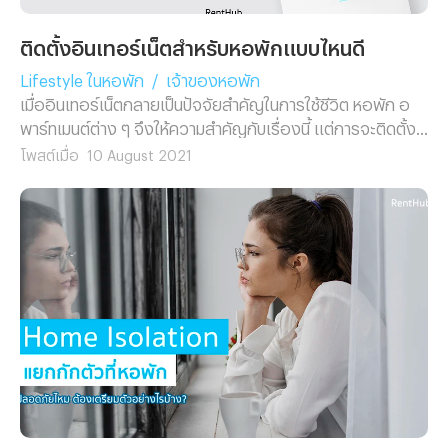
ติดตั้งอินเทอร์เน็ตสำหรับหอพักแบบไหนดี
Lifestyle ในหอพัก
/
เจ้าของหอพัก
เมื่ออินเทอร์เน็ตกลายเป็นปัจจัยสำคัญในการใช้ชีวิต หอพัก อ
พาร์ทเมนต์ต่าง ๆ จึงให้ความสำคัญกับเรื่องนี้ แต่การจะติดตั้ง
Wi-Fi หอพัก ก็ต้องมีวิธีเลือกอย่างเหมาะสม
โพสต์เมื่อ
10 August 2021