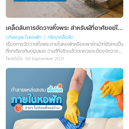
เคล็ดลับการจัดวางหิ้งพระ สำหรับผู้ที่อาศัยอยู่ในหอพักโดยเฉพาะ!
Lifestyle ในหอพัก
/
ทริค/เคล็ดลับ
เรื่องการจัดวางหิ้งพระภายในหอพักหรืออพาร์ทเม้าท์ยังคงเป็น
ที่ถกเถียงกันอยู่เสมอ ว่าแท้ที่จริงแล้วเราควรจะต้องจัดวาง
หิ้งพระให้หันหน้าไปในทิศทางไหน ? และจะต้องจัดวางใน
โพสต์เมื่อ
06 September 2021
ตำแหน่งอะไรถึงจะดีที่สุด ?