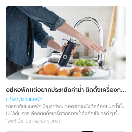
แล้วทำงานโดยไม่ได้ขยับตัวอะไรมากนักอาจทำให้หมดความ
Active ได้ง่าย วันนี้ RentHub อยากจะชวนเพื่อน ๆ นักเรียน
นักศึกษา และพวกเราชาวออฟฟิศที่กำลัง Work from Home
(WFH) ทั้งหลายออกไปหาแรงบันดาลใจใหม่ ๆ ในพื้นที่สงบ ๆ
กับ Co-working Space พื้นที่ที่จัดมาไว้สำหรับการทำงานโดย
เฉพาะ ซึ่งเราได้รวบรวมแหล่งที่เดินทางสะดวก ติดกับรถไฟฟ้า
ถ้าพร้อมแล้วออกเดินทางเพื่อทำให้การทำงานวันนี้แปลกไปจาก
เดิมกันค่ะ! Muchroom Coworking Space&nbsp; เปิด
ประเดิมด้วย Co-Working space ใกล้รถไฟฟ้า BTS
สะพานควาย ที่ดัดแปลงจากบ้านสไตล์วินเทจ มาเปลี่ยนเป็นพื้นที่
ทำงานที่คงบรรยากาศอบอุ่น เงียบสงบ บริเวณโดยรอบมีต้นไม้
ใหญ่ให้ความรู้สึกร่มรื่นเหมาะสำหรับชาว WFH ที่นั่งทำงานอยู่ใน
ห้องสี่เหลี่ยมให้ได้ลองออกมาสูดบรรยากาศใหม่ ๆ แนว Homy
อยู่หอพักแต่อยากประหยัดค่าน้ำ ติดตั้งเครื่องกรองน้ำได้ไหม?
[&hellip;]
Lifestyle ในหอพัก
การอาศัยในหอพัก ปัญหาที่พบเจออย่างหนึ่งคือต้องแบกน้ำขึ้น
ไปไว้ดื่ม การเลือกติดตั้งเครื่องกรองน้ำจึงถือเป็นวิธีดี ๆ ที่
นอกจากไม่เหนื่อยแล้วยังประหยัดอีกด้วย
โพสต์เมื่อ
08 February 2021