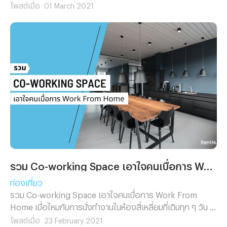
ช่วงหน้าฝน ยิ่งถ้าอยู่หอพัก ห้องมุมของตึก ในช่วงหน้าฝน ยิ่ง
โพสต์เมื่อ
01 March 2021
เห็นปัญหาชัดเจน
รวม Co-working Space เอาใจคนเบื่อการ Work From Home
ท่องเที่ยว
รวม Co-working Space เอาใจคนเบื่อการ Work From
Home เบื่อไหมกับการนั่งทำงานในห้องสี่เหลี่ยมที่เดิมทุก ๆ วัน ?
จริงอยู่ที่การทำงานที่บ้านมีข้อดีหลายอย่างแต่การต้องตื่นมา
โพสต์เมื่อ
23 February 2021