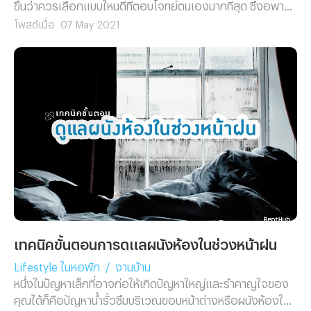
ขึ้นว่าควรเลือกแบบไหนดีที่ตอบโจทย์ตนเองมากที่สุด ซึ่งอพาร์ท
เมนท์ถือว่าเป็นตัวเลือกน่าสนใจไม่น้อย
โพสต์เมื่อ
07 May 2021
เทคนิคขั้นตอนการดูแลผนังห้องในช่วงหน้าฝน
Lifestyle ในหอพัก
/
งานบ้าน
หนึ่งในปัญหาเล็กที่อาจก่อให้เกิดปัญหาใหญ่และรำคาญใจของ
คุณได้ก็คือปัญหาน้ำรั่วซึมบริเวณขอบหน้าต่างหรือผนังห้องใน