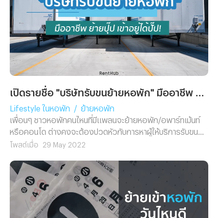
เปิดรายชื่อ "บริษัทรับขนย้ายหอพัก" มืออาชีพ ย้ายปุ๊ป เข้าอยู่ได้ปั๊ป!
Lifestyle ในหอพัก
/
ย้ายหอพัก
เพื่อนๆ ชาวหอพักคนไหนที่มีแพลนจะย้ายหอพัก/อพาร์ทเม้นท์
หรือคอนโด ต่างคงจะต้องปวดหัวกับการหาผู้ให้บริการรับขน
ย้ายของกันอยู่ใช่ไหมล่ะ ? ดังนั้นในบทความนี้ทีมงาน Renthub
โพสต์เมื่อ
29 May 2022
จึงได้ทำการรวบรวมรายชื่อบริษัทรับขนย้ายหอพักมืออาชีพมา
ฝาก!