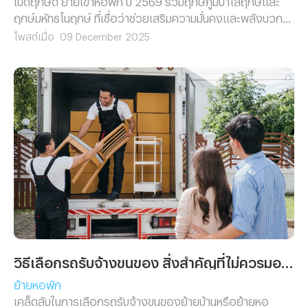
ฤกษ์มหัทธโนฤกษ์ ที่เชื่อว่าช่วยเสริมความมั่นคงและพลังบวกใน
การเริ่มต้นชีวิตใหม่ เหมาะสำหรับคนกำลังย้ายหอพักหรือย้ายที่
โพสต์เมื่อ
09 December 2025
อยู่อาศัยในปีนี้
วิธีเลือกรถรับจ้างขนของ สิ่งสำคัญที่ไม่ควรมองข้าม
ย้ายหอพัก
เคล็ดลับในการเลือกรถรับจ้างขนของย้ายบ้านหรือย้ายหอ