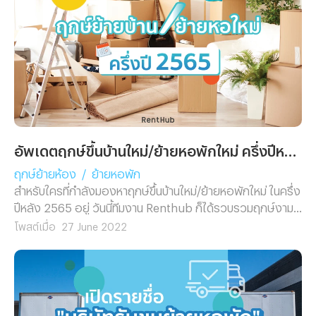
อัพเดตฤกษ์ขึ้นบ้านใหม่/ย้ายหอพักใหม่ ครึ่งปีหลัง 2565
ฤกษ์ย้ายห้อง
/
ย้ายหอพัก
สำหรับใครที่กำลังมองหาฤกษ์ขึ้นบ้านใหม่/ย้ายหอพักใหม่ ในครึ่ง
ปีหลัง 2565 อยู่ วันนี้ทีมงาน Renthub ก็ได้รวบรวมฤกษ์งาม
ยามดีมาฝาก
โพสต์เมื่อ
27 June 2022