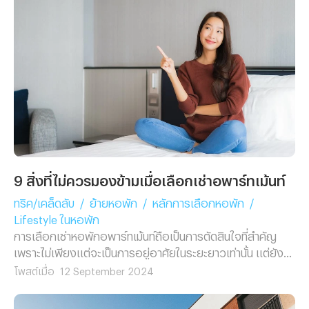
ปัจจุบัน วิธีค้นหา หอพัก และอพาร์ทเม้นท์ทั้งช่องทางในการ
ค้นหาและเว็บไซต์ที่ใช้ค้นหา ความถี่ในการเปลี่ยนและการค้นหา
ที่พักใหม่ ปัจจัยสำคัญในการเลือกหอพัก อพาร์ทเม้นท์ ระยะ
เวลาสัญญาเช่า ค่าเช่าล่วงหน้าและค่าประกันความเสียหายที่ผู้
เช่าต้องการ สิ่งอำนวยความสะดวกที่เป็นปัจจัยในการเลือกที่ผู้
ตอบแบบสอบถามเลือกเข้ามามากที่สุด และที่สำคัญยังมีสิ่ง
อำนวยความสะดวกภายในห้องที่เป็นปัจจัยในการเลือกหอพักอ
พาร์ทเม้นท์อีกด้วย การจัดอันดับความสำคัญทั้งนี้มีภาพรวม
ทั้งหมดของหอพักที่จัดอันดับและระบบรักษาความปลอดภัยที่ถูก
นำมาจัดอันดับในครั้งนี้ และที่สำคัญมีการเลือกโปรโมชั่นฯ หอพัก
อพาร์ทเม้นท์ที่จะช่วยให้ตัดสินใจเช่าได้ง่ายขึ้น หวังว่าข้อมูลนี้จะ
9 สิ่งที่ไม่ควรมองข้ามเมื่อเลือกเช่าอพาร์ทเม้นท์
เป็นประโยชน์ต่อทุกท่านนะคะ โดยทีมงานได้รวบรวมข้อมูล
ทริค/เคล็ดลับ
/
ย้ายหอพัก
/
หลักการเลือกหอพัก
/
ทั้งหมดมาสรุปให้ในรูปแบบที่เข้าใจง่ายตามบทความนี้แล้วนะคะ
Lifestyle ในหอพัก
การเลือกเช่าหอพักอพาร์ทเม้นท์ถือเป็นการตัดสินใจที่สำคัญ
เพราะไม่เพียงแต่จะเป็นการอยู่อาศัยในระยะยาวเท่านั้น แต่ยัง
ส่งผลต่อความสะดวกสบายในการใช้ชีวิตประจำวันของคุณอีก
โพสต์เมื่อ
12 September 2024
ด้วย ซึ่งในการเลือกหอพักอพาร์ทเม้นท์นั้นหลาย ๆ คนอาจจะ
เน้นที่เรื่องของทำเลหรือราคาค่าเช่าเป็นหลัก แต่จริง ๆ แล้ว ยัง