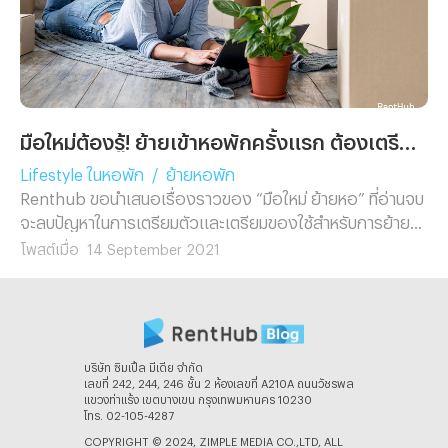
มือใหม่ต้องรู้! ย้ายเข้าหอพักครั้งแรก ต้องเตรียมตัว เตรียมของใช้อะไรบ้าง?
Lifestyle ในหอพัก
/
ย้ายหอพัก
Renthub ขอนำเสนอเรื่องราวของ “มือใหม่ ย้ายหอ” ที่อ่านจบ
จะลบปัญหาในการเตรียมตัวและเตรียมของใช้สำหรับการย้าย
หอได้อย่างแน่นอน ถ้าพร้อมแล้วไปอ่านกันต่อเลย!!
โพสต์เมื่อ
14 September 2021
บริษัท ซิมเปิ้ล มีเดีย จํากัด
เลขที่ 242, 244, 246 ชั้น 2 ห้องเลขที่ A210A ถนนวัชรพล
แขวงท่าแร้ง เขตบางเขน กรุงเทพมหานคร 10230
โทร. 02-105-4287
COPYRIGHT © 2024, ZIMPLE MEDIA CO.,LTD, ALL