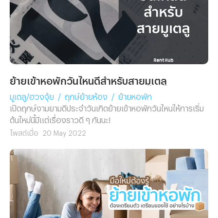
ย้ายเข้าหอพักวันไหนดีสำหรับสายมูเตลู
มูเตลู/ฮวงจุ้ย
/
ฤกษ์ย้ายห้อง
/
ย้ายหอพัก
เปิดฤกษ์งามยามดีประจำวันเกิดย้ายเข้าหอพักวันไหนให้การเริ่ม
ต้นใหม่นี้มีแต่เรื่องราวดี ๆ กันนะ!
โพสต์เมื่อ
20 May 2022