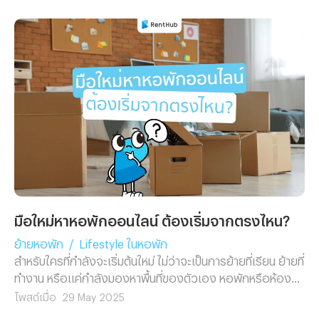
ไปส่องเคล็ดลับง่าย ๆ ในช่วงย้ายหอพักกัน
มือใหม่หาหอพักออนไลน์ ต้องเริ่มจากตรงไหน?
ย้ายหอพัก
/
Lifestyle ในหอพัก
สำหรับใครที่กำลังจะเริ่มต้นใหม่ ไม่ว่าจะเป็นการย้ายที่เรียน ย้ายที่
ทำงาน หรือแค่กำลังมองหาพื้นที่ของตัวเอง หอพักหรือห้อง
เช่าถือเป็นจุดเริ่มต้นสำคัญ และถ้าคุณเป็น “มือใหม่” ที่ไม่เคยหา
โพสต์เมื่อ
29 May 2025
ห้องเช่ามาก่อนเลย อาจรู้สึกงง ไม่รู้จะเริ่มจากตรงไหนดี ไม่รู้ว่า