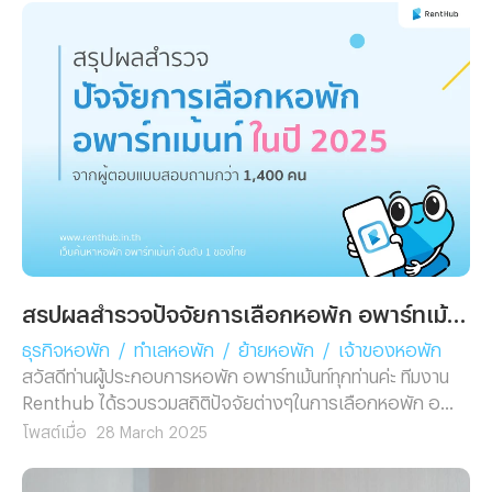
อะไรควรเช็ค อะไรควรถาม หรือจะหาหอที่น่าอยู่ได้จากช่องทาง
ไหน
สรุปผลสำรวจปัจจัยการเลือกหอพัก อพาร์ทเม้นท์ ในปี 2025
ธุรกิจหอพัก
/
ทำเลหอพัก
/
ย้ายหอพัก
/
เจ้าของหอพัก
สวัสดีท่านผู้ประกอบการหอพัก อพาร์ทเม้นท์ทุกท่านค่ะ ทีมงาน
Renthub ได้รวบรวมสถิติปัจจัยต่างๆในการเลือกหอพัก อ
พาร์ทเม้นท์มาให้ทุกท่านแล้วค่ะ โดยแบ่งออกเป็น ข้อมูลประชากร
โพสต์เมื่อ
28 March 2025
ของผู้ตอบแบบสอบถาม ไม่ว่าจะเป็นเพศ อายุ จังหวัดที่ผู้ตอบ
แบบสอบถามอาศัยอยู่ อีกทั้งอาชีพและรายได้กับค่าเช่าใน