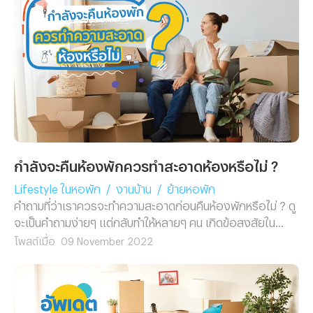
ความคิดข้างต้นนั้นจะถูกหรือผิด เราไปพบกับคำตอบที่น่าสนใจ
ที่ทางทีมงาน Renthub นำมาฝากพร้อมๆ กันเลย
กำลังจะคืนห้องพักควรทำสะอาดห้องหรือไม่ ?
Lifestyle ในหอพัก
/
งานบ้าน
/
ย้ายหอพัก
คำถามที่ว่าเราควรจะทำความสะอาดก่อนคืนห้องพักหรือไม่ ? ดู
จะเป็นคำถามง่ายๆ แต่กลับทำให้หลายๆ คน เกิดข้อสงสัยใน
ประเด็นนี้ ซึ่งทางทีมงาน Renthub ก็ไม่รอช้าที่จะไปสรุปใจความ
โพสต์เมื่อ
09 November 2022
สำคัญเกี่ยวกับเรื่องการทำความสะอาดก่อนคืนห้องพักมาฝาก