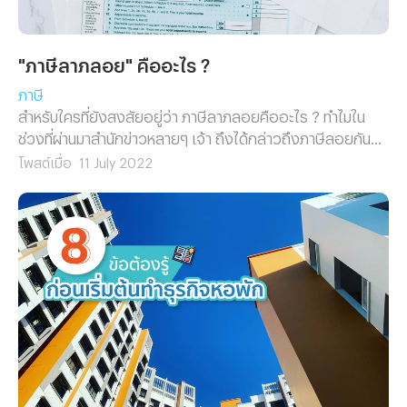
"ภาษีลาภลอย" คืออะไร ?
ภาษี
สำหรับใครที่ยังสงสัยอยู่ว่า ภาษีลาภลอยคืออะไร ? ทำไมใน
ช่วงที่ผ่านมาสำนักข่าวหลายๆ เจ้า ถึงได้กล่าวถึงภาษีลอยกัน
เป็นวงกว้าง เพราะฉะนั้นในบทความนี้เราจะพาคุณไปทำความ
โพสต์เมื่อ
11 July 2022
รู้จักกับคำว่า “ภาษีลาภลอย” กัน