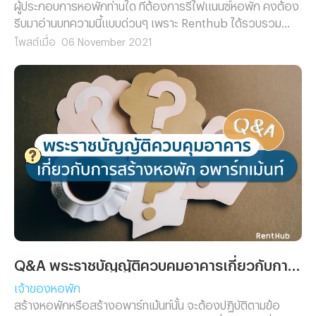
ผู้ประกอบการหอพักท่านใด ที่ต้องการรีไฟแนนซ์หอพัก คงต้อง
รีบมาอ่านบทความนี้แบบด่วนๆ เพราะ Renthub ได้รวบรวม
ข้อมูลที่คุณต้องรู้มาฝาก!
โพสต์เมื่อ
06 November 2021
Q&A พระราชบัญญัติควบคุมอาคารเกี่ยวกับการสร้างหอพัก อพาร์ทเม้นท์
เจ้าของหอพัก
สร้างหอพักหรือสร้างอพาร์ทเม้นท์นั้น จะต้องปฏิบัติตามข้อ