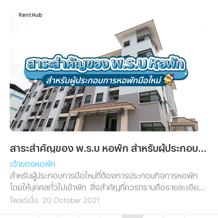
ไม่ต้องมาปวดหัวในภายหลัง!
สาระสำคัญของ พ.ร.บ หอพัก สำหรับผู้ประกอบการหอพักมือใหม่
เจ้าของหอพัก
สำหรับผู้ประกอบการมือใหม่ที่ต้องการประกอบกิจการหอพัก
โดยให้บุคคลทั่วไปเข้าพัก สิ่งสำคัญที่ควรทราบคือรายละเอียด
ของ พ.ร.บ หอพัก ดังนั้นเราจึงรวบรวมรายละเอียดมาฝาก!
โพสต์เมื่อ
20 October 2021