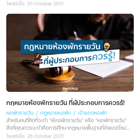
เช็คบ้าง เราไปติดตามพร้อมๆ กันเลย!
โพสต์เมื่อ
30 October 2021
กฎหมายห้องพักรายวัน ที่ผู้ประกอบการควรรู้!
หอพักรายวัน
/
กฎหมายหอพัก
/
เจ้าของหอพัก
สำหรับคนที่คิดที่จะทำ “ห้องพักรายวัน” หรือ “หอพักรายวัน”
สิ่งที่คุณควรจะทำคือการศึกษากฎหมายพื้นฐานที่อัพเดตใหม่
ล่าสุด เพื่อเป็นแนวทางในการปฏิบัติตามอย่างถูกต้องและจะได้
โพสต์เมื่อ
26 October 2021