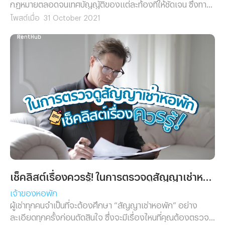
กฎหมายตลอดจนเทศบัญญัติของแต่ละท้องที่ให้ชัดเจน ซึ่งทาง
Renthub ได้รวบรวมคำตอบที่หลายๆ คน ค้างคาใจมาตอบให้
โพสต์เมื่อ
31 October 2021
คุณได้หายสงสัยกันแล้วในบทความนี้!
เช็คลิสต์เรื่องควรรู้! ในการตรวจดูสัญญาเช่าหอพัก
เจ้าของหอพัก
ผู้เช่าทุกคนจำเป็นที่จะต้องศึกษา “สัญญาเช่าหอพัก” อย่าง
ละเอียดทุกครั้งก่อนตัดสินใจ ซึ่งจะมีเรื่องไหนที่คุณต้องตรวจ