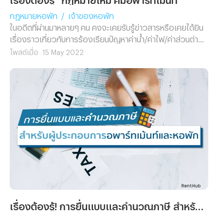
กฎหมายหอพัก
/
เจ้าของหอพัก
ในอดีตที่ผ่านมาหลายๆ คน คงจะเคยรับรู้ข่าวสารหรือเคยได้ยิน
เรื่องราวเกี่ยวกับการร้องเรียนปัญหาค่าน้ำ/ค่าไฟ/ค่าส่วนต่าง
เกินความเป็นจริงจากผู้ที่อาศัยอยู่ภายในหอพักและอพาร์ทเม้นท์
โพสต์เมื่อ
15 May 2022
จนส่งผลให้เกิดความกลัวว่าจะตกเป็นเหยื่อให้แก่ผู้ประกอบการ
หัวหมอ
เรื่องต้องรู้! การยื่นแบบและคำนวณภาษี สำหรับผู้ประกอบการอพาร์ทเม้นท์และหอพัก