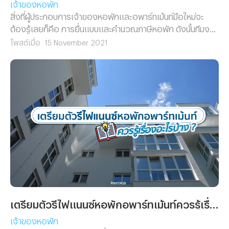
เจ้าของหอพัก
สิ่งที่ผู้ประกอบการเจ้าของหอพักและอพาร์ทเม้นท์มือใหม่จะ
ต้องรู้เลยก็คือ การยื่นแบบและคำนวณภาษีหอพัก ดังนั้นทีมงาน
Renthub จึงได้รวบรวมใจความสำคัญมากฝาก!
โพสต์เมื่อ
15 November 2021
เตรียมตัวรีไฟแนนซ์หอพักอพาร์ทเม้นท์ควรรู้เรื่องอะไรบ้าง ?
เจ้าของหอพัก