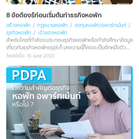
8 ข้อต้องรู้ก่อนเริ่มต้นทำธุรกิจหอพัก
สร้างหอพัก
/
กฎหมายหอพัก
/
ลงทุนหอพัก/อพาร์ทเม้นท์
/
ธุรกิจหอพัก
/
เจ้าของหอพัก
สำหรับใครที่กำลังจะประกอบธุรกิจหอพักหรือกำลังศึกษาข้อมูล
เกี่ยวกับธุรกิจหอพักอยู่ล่ะก็ บทความนี้ก็คงจะเป็นอีกหนึ่งตัว
ช่วยที่จะทำให้คุณสามารถจับจุดความสำคัญของการทำธุรกิจ
โพสต์เมื่อ
15 June 2022
หอพักได้อย่างตรงประเด็น โดยหลักๆ แล้วสิ่งที่คุณควรจะต้อง
รู้ก่อนเริ่มทำธุรกิจหอพักนั้น จะมีอยู่ด้วยกันทั้งหมด 8 ข้อ โดย
ข้อที่ 1 ที่คุณจะต้องรู้เลยก็คือ...