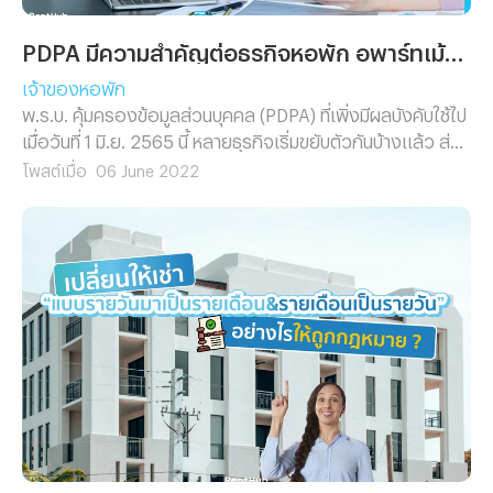
PDPA มีความสำคัญต่อธุรกิจหอพัก อพาร์ทเม้นท์หรือไม่ ?
เจ้าของหอพัก
พ.ร.บ. คุ้มครองข้อมูลส่วนบุคคล (PDPA) ที่เพิ่งมีผลบังคับใช้ไป
เมื่อวันที่ 1 มิ.ย. 2565 นี้ หลายธุรกิจเริ่มขยับตัวกันบ้างแล้ว ส่วน
ธุรกิจหอพัก อพาร์ทเม้นท์ เซอร์วิชอพาร์ทเม้นท์ จำเป็นต้อง
โพสต์เมื่อ
06 June 2022
ศึกษาไว้หรือจะต้องใส่ใจในเรื่องนี้หรือไม่ วันนี้ Renthub ขอมา
ให้ข้อมูลในมุมมองของผู้ประกอบการกันว่าธุรกิจที่เรากำลังทำ
อยู่นั้นต้องให้ความสำคัญในเรื่อง PDPA มากน้อยเพียงใด