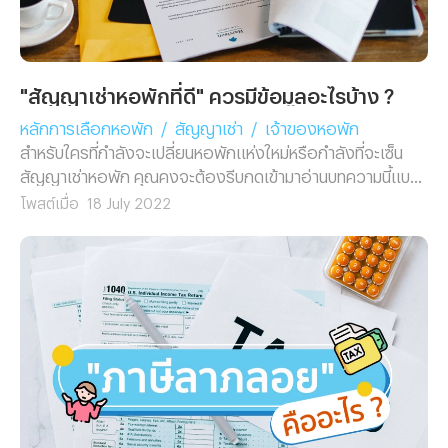
"สัญญาเช่าหอพักที่ดี" ควรมีข้อมูลอะไรบ้าง ?
หลักการเลือกหอพัก
/
สัญญาเช่า
/
เจ้าของหอพัก
สำหรับใครที่กำลังจะเปลี่ยนหอพักแห่งใหม่หรือกำลังที่จะเซ็น
สัญญาเช่าหอพัก คุณคงจะต้องรีบกดเข้ามาอ่านบทความนี้แบ
บด่วนๆ เนื่องจากวันนี้ทีมงาน Renthub ได้รวบรวมราย
โพสต์เมื่อ
18 July 2022
ละเอียดภายในสัญญาเช่าหอพักที่ควรจะต้องมีมาฝาก